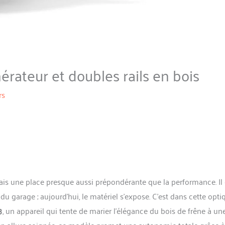
rateur et doubles rails en bois
rs
mais une place presque aussi prépondérante que la performance. Il 
 garage ; aujourd’hui, le matériel s’expose. C’est dans cette opti
3
, un appareil qui tente de marier l’élégance du bois de frêne à un
n allure soignée, ce modèle promet une autonomie totale grâce 