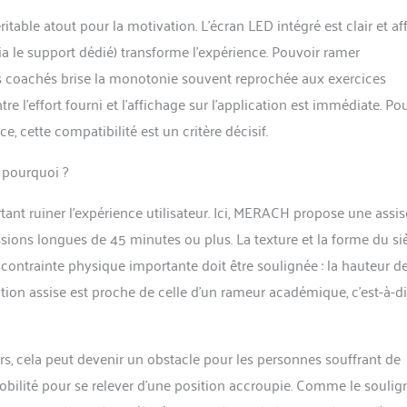
ritable atout pour la motivation. L’écran LED intégré est clair et af
ia le support dédié) transforme l’expérience. Pouvoir ramer
rs coachés brise la monotonie souvent reprochée aux exercices
tre l’effort fourni et l’affichage sur l’application est immédiate. Po
e, cette compatibilité est un critère décisif.
— pourquoi ?
ant ruiner l’expérience utilisateur. Ici, MERACH propose une assis
ions longues de 45 minutes ou plus. La texture et la forme du si
ntrainte physique importante doit être soulignée : la hauteur d
position assise est proche de celle d’un rameur académique, c’est-à-d
rs, cela peut devenir un obstacle pour les personnes souffrant de
obilité pour se relever d’une position accroupie. Comme le soulig