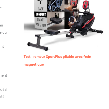
-
au
ié ou
ant
Test : rameur SportPlus pliable avec frein
magnétique
ement
idéal
ité