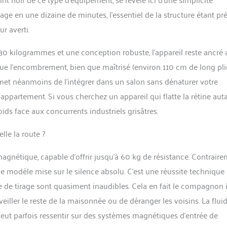
ge en une dizaine de minutes, l’essentiel de la structure étant pré
r averti.
 30 kilogrammes et une conception robuste, l’appareil reste ancré 
que l’encombrement, bien que maîtrisé (environ 110 cm de long pl
met néanmoins de l’intégrer dans un salon sans dénaturer votre
appartement. Si vous cherchez un appareil qui flatte la rétine aut
poids face aux concurrents industriels grisâtres.
lle la route ?
gnétique, capable d’offrir jusqu’à 60 kg de résistance. Contrair
ce modèle mise sur le silence absolu. C’est une réussite technique
me de tirage sont quasiment inaudibles. Cela en fait le compagnon 
veiller le reste de la maisonnée ou de déranger les voisins. La fluid
eut parfois ressentir sur des systèmes magnétiques d’entrée de