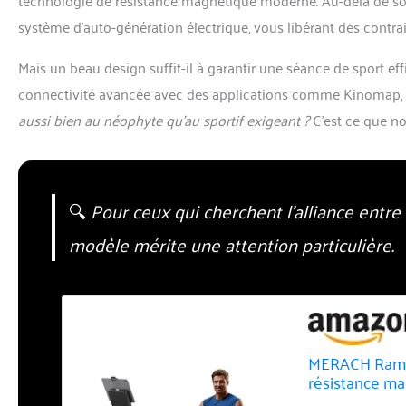
système d’auto-génération électrique, vous libérant des contrai
Mais un beau design suffit-il à garantir une séance de sport eff
connectivité avancée avec des applications comme Kinomap, 
aussi bien au néophyte qu’au sportif exigeant ?
C’est ce que nou
🔍
Pour ceux qui cherchent l’alliance entre
modèle mérite une attention particulière.
MERACH Rameu
résistance ma
Automatique d