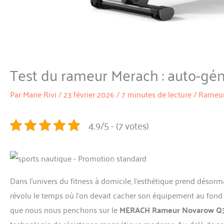
Test du rameur Merach : auto-géné
Par
Marie Rivi
/
23 février 2026
/
7 minutes de lecture
/
Rameu
4.9/5 - (7 votes)
Dans l’univers du fitness à domicile, l’esthétique prend désor
révolu le temps où l’on devait cacher son équipement au fond du
que nous nous penchons sur le
MERACH Rameur Novarow Q
technologie de résistance magnétique moderne. Au-delà de so