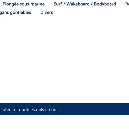
Plongée sous-marine
Surf / Wakeboard / Bodyboard
R
ans gonflables
Divers
rateur et doubles rails en bois