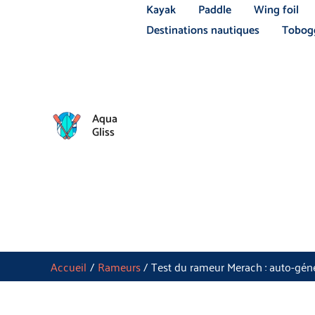
Aller
Kayak
Paddle
Wing foil
au
Destinations nautiques
Tobogg
contenu
Aqua
Gliss
Accueil
Rameurs
Test du rameur Merach : auto-géné