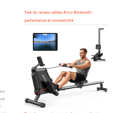
Test du rameur adidas R-21x Bluetooth :
performance et connectivité
est
que
e
à son