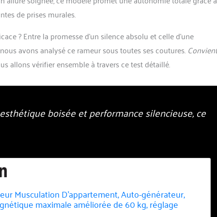
ntes de prises murales.
icace ? Entre la promesse d’un silence absolu et celle d’une
nous avons analysé ce rameur sous toutes ses coutures.
Convient
s allons vérifier ensemble à travers ce test détaillé.
 esthétique boisée et performance silencieuse, ce
r Musculation D'appartement, Auto-générateur,
gnétique maximale améliorée de 60 kg, réglage
e la résistance, Doubles Rails en Bois, Affichage LED,