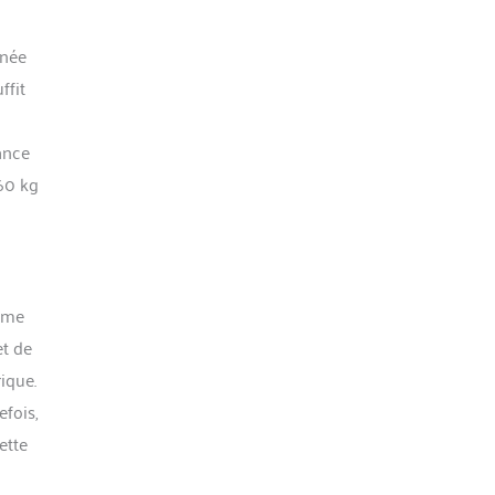
gnée
ffit
tance
 60 kg
tème
et de
ique.
efois,
ette