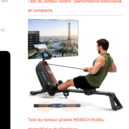
Test du rameur Joroto : performance silencieuse
et compacte
-il
Test du rameur pliable MERACH R15B4 :
magnétique et silencieux