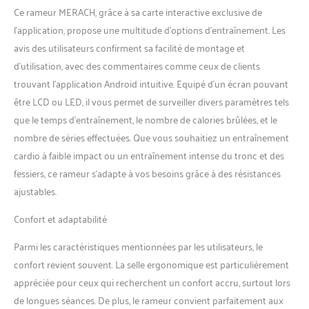
espaces et vous permet de
Ce rameur MERACH, grâce à sa carte interactive exclusive de
profiter d'un entraînement
l’application, propose une multitude d’options d’entraînement. Les
efficace à domicile sans
avis des utilisateurs confirment sa facilité de montage et
déranger les autres. App
Exclusives MERACH pour un
d’utilisation, avec des commentaires comme ceux de clients
Entraînement Intelligent :
trouvant l’application Android intuitive. Equipé d’un écran pouvant
Connectez-vous via
être LCD ou LED, il vous permet de surveiller divers paramètres tels
Bluetooth à l'application
que le temps d’entraînement, le nombre de calories brûlées, et le
exclusive MERACH pour
suivre en temps réel vos
nombre de séries effectuées. Que vous souhaitiez un entraînement
données de rame, vos
cardio à faible impact ou un entraînement intense du tronc et des
progrès d'entraînement et
fessiers, ce rameur s’adapte à vos besoins grâce à des résistances
les calories brûlées.
ajustables.
L'application propose plus
de 1 000 cours et jeux qui
Confort et adaptabilité
rendent l'entraînement plus
divertissant et stimulant.
Parmi les caractéristiques mentionnées par les utilisateurs, le
Système de Résistance
confort revient souvent. La selle ergonomique est particulièrement
Magnétique Silencieux : Le
système avec 16 niveaux de
appréciée pour ceux qui recherchent un confort accru, surtout lors
résistance, allant jusqu'à 32
de longues séances. De plus, le rameur convient parfaitement aux