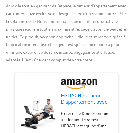
domicile tout en gagnant de l’espace, le rameur d’appartement avec
carte interactive exclusive et design inspiré d’un requin pourrait être
la solution idéale. Nous comprenons que maintenir une activité
physique régulière tout en maximisant l’espace disponible peut être
un défi. Ce produit, avec son approche ludique et immersive grâce à
l’application interactive et ses jeux, est spécialement conçu pour
offrir une expérience de rame intense, engageante et efficace,
adaptée à l’entraînement complet de votre corps.
MERACH Rameur
D'appartement avec
Carte Interactive
Exclusive de l' APP et
Expérience Douce comme
Jeux, Apparence
un Requin : Le rameur
Semblable à Un
MERACH est équipé d'une
Requin, Expérience de
technologie de résistance