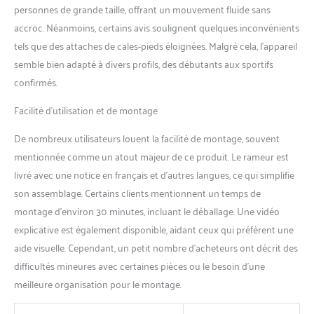
kg de résistance, offre une
personnes de grande taille, offrant un mouvement fluide sans
résistance magnétique forte
accroc. Néanmoins, certains avis soulignent quelques inconvénients
tout en permettant un
tels que des attaches de cales-pieds éloignées. Malgré cela, l’appareil
aviron quasiment silencieux.
Vous pouvez ainsi vous
semble bien adapté à divers profils, des débutants aux sportifs
entraîner chez vous à tout
confirmés.
moment, sans déranger
votre famille ou vos voisins.
Facilité d’utilisation et de montage
Siège Confortable et
Conception Ergonomique :
De nombreux utilisateurs louent la facilité de montage, souvent
Le rameur MERACH est
mentionnée comme un atout majeur de ce produit. Le rameur est
équipé d'un siège large et
livré avec une notice en français et d’autres langues, ce qui simplifie
confortable ainsi que de
son assemblage. Certains clients mentionnent un temps de
supports pour les pieds
ergonomiques, assurant un
montage d’environ 30 minutes, incluant le déballage. Une vidéo
confort maximal même lors
explicative est également disponible, aidant ceux qui préfèrent une
d'entraînements prolongés.
aide visuelle. Cependant, un petit nombre d’acheteurs ont décrit des
La conception fluide du
difficultés mineures avec certaines pièces ou le besoin d’une
câble réduit les frottements
et garantit un aviron
meilleure organisation pour le montage.
uniforme.