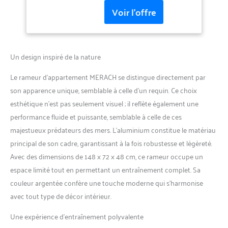
Rame Intense, Gain
magnétique avancée avec
de Place, Adapté à
16 niveaux réglables, vous
L'entraînement du
permettant d'ajuster
Corps Entier
l'intensité de votre
entraînement en fonction de
Un design inspiré de la nature
vos besoins. Chaque coup de
rame glisse aussi doucement
Le rameur d’appartement MERACH se distingue directement par
et silencieusement qu'un
son apparence unique, semblable à celle d’un requin. Ce choix
requin nageant dans l'eau,
esthétique n’est pas seulement visuel ; il reflète également une
vous offrant ainsi une
expérience d'entraînement
performance fluide et puissante, semblable à celle de ces
efficace et sans interruption.
majestueux prédateurs des mers. L’aluminium constitue le matériau
Conception Compacte : Le
principal de son cadre, garantissant à la fois robustesse et légèreté.
rameur MERACH au design
Avec des dimensions de 148 x 72 x 48 cm, ce rameur occupe un
de requin a été amélioré
pour réduire son
espace limité tout en permettant un entraînement complet. Sa
encombrement de 20 %, ne
couleur argentée confère une touche moderne qui s’harmonise
nécessitant que 0,7 mètre
avec tout type de décor intérieur.
carré (48 cm x 148 cm). Sa
conception compacte est
Une expérience d’entraînement polyvalente
idéale pour les petits