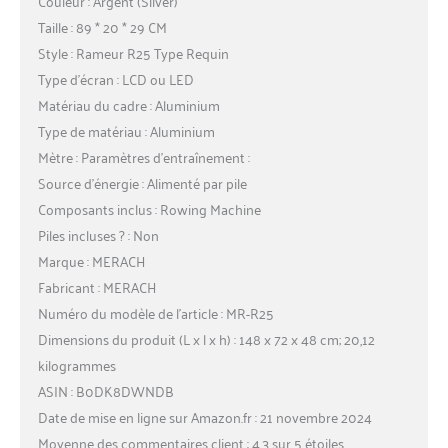
Couleur : Argent (Silver)
Taille : 89 * 20 * 29 CM
Style : Rameur R25 Type Requin
Type d’écran : LCD ou LED
Matériau du cadre : Aluminium
Type de matériau : Aluminium
Mètre : Paramètres d’entraînement :
Source d’énergie : Alimenté par pile
Composants inclus : Rowing Machine
Piles incluses ? : Non
Marque : MERACH
Fabricant : MERACH
Numéro du modèle de l’article : MR-R25
Dimensions du produit (L x l x h) : 148 x 72 x 48 cm; 20,12
kilogrammes
ASIN : B0DK8DWNDB
Date de mise en ligne sur Amazon.fr : 21 novembre 2024
Moyenne des commentaires client : 4,3 sur 5 étoiles