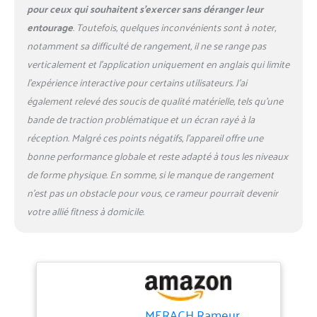
Bluetooth à l'application
pour ceux qui souhaitent s’exercer sans déranger leur
exclusive MERACH pour
entourage
. Toutefois, quelques inconvénients sont à noter,
suivre en temps réel vos
notamment sa difficulté de rangement, il ne se range pas
données de rame, vos
progrès d'entraînement et
verticalement et l’application uniquement en anglais qui limite
les calories brûlées.
l’expérience interactive pour certains utilisateurs. J’ai
L'application propose plus
également relevé des soucis de qualité matérielle, tels qu’une
de 1 000 cours et jeux qui
bande de traction problématique et un écran rayé à la
rendent l'entraînement plus
réception. Malgré ces points négatifs, l’appareil offre une
divertissant et stimulant.
Système de Résistance
bonne performance globale et reste adapté à tous les niveaux
Magnétique Silencieux : Le
de forme physique. En somme, si le manque de rangement
système avec 16 niveaux de
n’est pas un obstacle pour vous, ce rameur pourrait devenir
résistance, allant jusqu'à 32
votre allié fitness à domicile.
kg de résistance, offre une
résistance magnétique forte
tout en permettant un
aviron quasiment silencieux.
Vous pouvez ainsi vous
entraîner chez vous à tout
moment, sans déranger
MERACH Rameur
votre famille ou vos voisins.