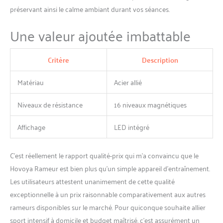
comme un jogging de 20
préservant ainsi le calme ambiant durant vos séances.
minutes. Il brûle
efficacement des calories et
Une valeur ajoutée imbattable
vous aide à perdre du poids
rapidement tout en
sollicitant vos bras, vos
Critère
Description
jambes, votre ventre, votre
dos et vos fessiers.
Matériau
Acier allié
Niveaux de résistance
16 niveaux magnétiques
Affichage
LED intégré
C’est réellement le rapport qualité-prix qui m’a convaincu que le
Hovoya Rameur est bien plus qu’un simple appareil d’entraînement.
Les utilisateurs attestent unanimement de cette qualité
exceptionnelle à un prix raisonnable comparativement aux autres
rameurs disponibles sur le marché. Pour quiconque souhaite allier
sport intensif à domicile et budget maîtrisé, c’est assurément un