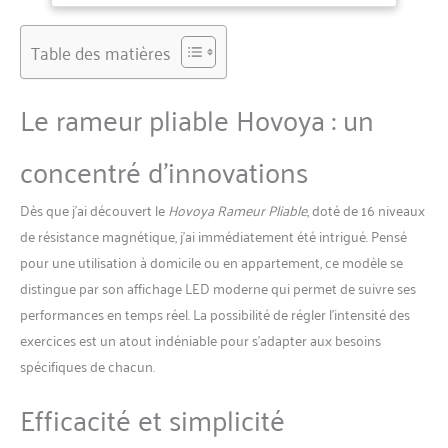
que MERACH deviendra
votre partenaire fitness de
confiance, vous aidant à
Table des matières
adopter un mode de vie plus
sain. APP MERACH exclusive
Le rameur pliable Hovoya : un
pour un entraînement
intelligent: Connectez-vous à
l'application MERACH via
concentré d’innovations
Bluetooth pour suivre en
temps réel vos données
Dès que j’ai découvert le
Hovoya Rameur Pliable
, doté de 16 niveaux
d'aviron, votre progression
et les calories brûlées, et
de résistance magnétique, j’ai immédiatement été intrigué. Pensé
créer des programmes
pour une utilisation à domicile ou en appartement, ce modèle se
d'entraînement
distingue par son affichage LED moderne qui permet de suivre ses
personnalisés. L'application
performances en temps réel. La possibilité de régler l’intensité des
propose plus de 1 000
exercices est un atout indéniable pour s’adapter aux besoins
parcours et jeux, pour un
entraînement plus ludique.
spécifiques de chacun.
Stabilité améliorée du
double rail: Comparé aux
Efficacité et simplicité
systèmes traditionnels à rail
unique, le double rail