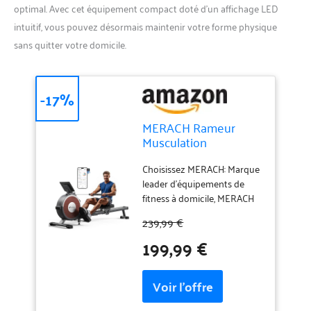
optimal. Avec cet équipement compact doté d’un affichage LED
intuitif, vous pouvez désormais maintenir votre forme physique
sans quitter votre domicile.
-17%
MERACH Rameur
Musculation
D'appartement, 16
Niveaux de
Choisissez MERACH: Marque
Résistance, Rameur
leader d'équipements de
Magnétique
fitness à domicile, MERACH
Silencieux avec APP
dessert plus de 10 000 000
239,99 €
Exclusive, Rails
de familles dans le monde et
199,99 €
Doubles Améliorés
s'engage à offrir une
pour Plus de Stabilité,
expérience d'exercice fiable.
Assemblage
Tous nos produits sont
Facile(Gris)
soumis à des tests rigoureux
et nous sommes convaincus