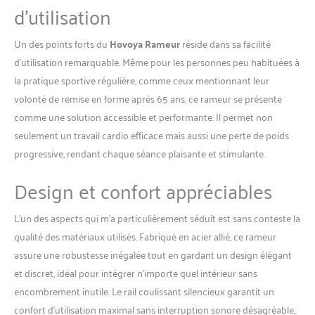
d’utilisation
amélioré offre une durabilité
et une stabilité accrues. Avec
une capacité de charge
Un des points forts du
Hovoya Rameur
réside dans sa facilité
allant jusqu'à 158 kg et une
d’utilisation remarquable. Même pour les personnes peu habituées à
longueur de rail de 165 cm, il
la pratique sportive régulière, comme ceux mentionnant leur
convient aux personnes
volonté de remise en forme après 65 ans, ce rameur se présente
mesurant jusqu'à 1,93 m.
Système magnétique
comme une solution accessible et performante. Il permet non
silencieux: Doté d'un volant
seulement un travail cardio efficace mais aussi une perte de poids
d'inertie de 5,5 kg et d'une
progressive, rendant chaque séance plaisante et stimulante.
résistance allant jusqu'à 32
kg, ce système assure une
Design et confort appréciables
force magnétique puissante
et un aviron quasi silencieux.
L’un des aspects qui m’a particulièrement séduit est sans conteste la
Entraînez-vous chez vous à
tout moment sans déranger
qualité des matériaux utilisés. Fabriqué en acier allié, ce rameur
votre famille ou vos voisins.
assure une robustesse inégalée tout en gardant un design élégant
Brûle-graisses efficace pour
et discret, idéal pour intégrer n’importe quel intérieur sans
tout le corps: Le rameur
encombrement inutile. Le rail coulissant silencieux garantit un
Merach sollicite 90 % des
muscles de votre corps. C'est
confort d’utilisation maximal sans interruption sonore désagréable,