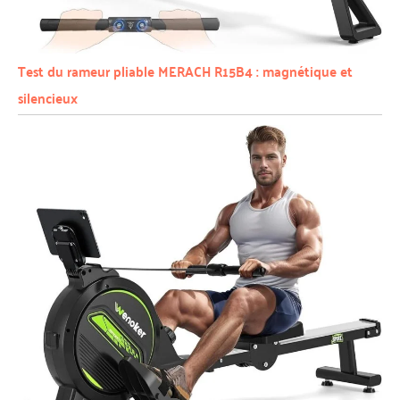
Test du rameur pliable MERACH R15B4 : magnétique et
silencieux