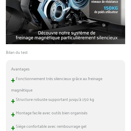
Bilan du test
Avantages
+
Fonctionnement très silencieux grâce au freinage
magnétique
+
Structure robuste supportant jusqu’à 150 kg
+
Montage facile avec outils bien organisés
+
Siège confortable avec rembourrage gel