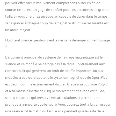
pouvoir effectuer le mouvement complet sans buter en fin de
distance, les calories, le
course, ce qui est un gage de confort pour les personnes de grande
pouls (avec la sangle
thoracique) et la longueur
taille. Si vous cherchez un appareil capable de durer dans le temps
de course. Les données
sans grincer à chaque coup de rame, cette structure rassurante est
d'entraînment t'aident
un atout majeur.
toujours à choisir le bon
niveau de cardio-training
Fluidité et silence : peut-on s’entraîner sans déranger son entourage
PLIABLE et COMPACT ✅
?
S'adapte à chaque
environnement. La
L’argument principal du système de freinage magnétique est le
machine de sport se replie
silence, et ce modèle ne déroge pas à la règle. Contrairement aux
en quelques gestes, elle se
range rapidement à l'aide
rameurs à air qui génèrent un bruit de souffle important, ou aux
des roulettes de transport
modèles à eau qui clapotent, le système magnétique du SportPlus
et occupe peu de place.
est décrit comme extrêmement discret. Grâce à sa courroie Poly-V
Dimensions env.
et à sa masse d’inertie de 8 kg, le mouvement de tirage est fluide,
190x51x77 cm / plié env.
95x51x122 cm (LxlxH)
sans à-coups, ce qui préserve vos articulations et permet une
Utilisateur : max. 150kg /
pratique à n’importe quelle heure. Vous pourrez tout à fait envisager
max. 200cm CERTIFIÉ PAR
une séance tôt le matin ou tard le soir pendant que le reste de la
LE TÜV SÜD ✅ Sécurité