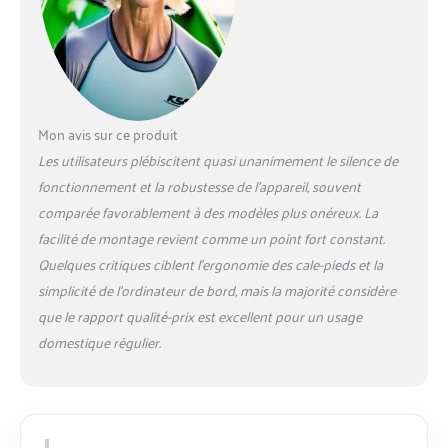
siège égonomique
garantissent une
séquence de
mouvements saine
TECHNOLOGIE
MODERNE ✅ Le
Mon avis sur ce produit
système de freinage
magnétique silencieux
Les utilisateurs plébiscitent quasi unanimement le silence de
et sans entretien ainsi
fonctionnement et la robustesse de l’appareil, souvent
que les 8 niveaux de
comparée favorablement à des modèles plus onéreux. La
résistance du rameur
facilité de montage revient comme un point fort constant.
offrent pleine
satisfaction. La masse
Quelques critiques ciblent l’ergonomie des cale-pieds et la
d'inertie élevée (env. 8
simplicité de l’ordinateur de bord, mais la majorité considère
kg) permet une traction
que le rapport qualité-prix est excellent pour un usage
fluide du palonnier
domestique régulier.
CONSOLE
D'ENTRAÎNEMENT ✅
L'écran LCD de qualité
de la console affiche
l'heure, les coups de