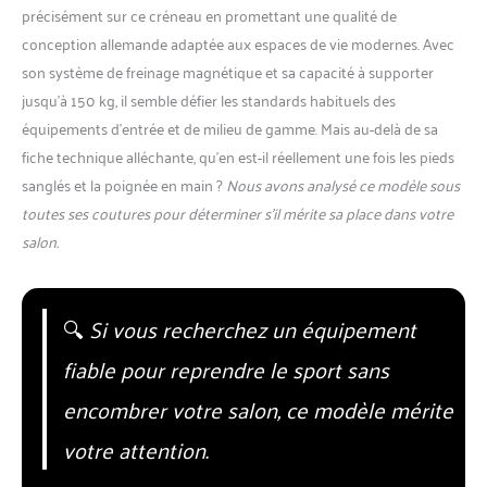
précisément sur ce créneau en promettant une qualité de
conception allemande adaptée aux espaces de vie modernes. Avec
son système de freinage magnétique et sa capacité à supporter
jusqu’à 150 kg, il semble défier les standards habituels des
équipements d’entrée et de milieu de gamme. Mais au-delà de sa
fiche technique alléchante, qu’en est-il réellement une fois les pieds
sanglés et la poignée en main ?
Nous avons analysé ce modèle sous
toutes ses coutures pour déterminer s’il mérite sa place dans votre
salon.
🔍
Si vous recherchez un équipement
fiable pour reprendre le sport sans
encombrer votre salon, ce modèle mérite
votre attention.