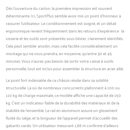
un entraînement de tout le
corps efficace et doux
Dès l’ouverture du carton, la première impression est souvent
pour les articulations. Les
déterminante. Ici, SportPlus semble avoir mis un point d’honneur à
pédales réglables anti-
rassurer l’utilisateur. Le conditionnement est soigné, et un détail
dérapantes et le siège
ergonomique revient fréquemment dans les retours d’expérience : la
égonomique garantissent
une séquence de
visserie et les outils sont présentés sous blister, clairement identifiés.
mouvements saine
Cela peut sembler anodin, mais cela facilite considérablement un
TECHNOLOGIE MODERNE
montage qui ne vous prendra, en moyenne, qu’entre 30 et 45
✅ Le système de freinage
minutes. Vous n’aurez pas besoin de sortir votre caisse à outils
magnétique silencieux et
sans entretien ainsi que les
personnelle, tout est inclus pour assembler la structure en acier allié.
8 niveaux de résistance du
rameur offrent pleine
Le point fort indéniable de ce châssis réside dans sa solidité
satisfaction. La masse
structurelle. Là où de nombreux concurrents plafonnent à 100 ou
d'inertie élevée (env. 8 kg)
110 kg de charge maximale, ce modèle affiche une capacité de 150
permet une traction fluide
kg. C’est un indicateur fiable de la durabilité des matériaux et de la
du palonnier CONSOLE
stabilité de l’ensemble. Le rail en aluminium assure un glissement
D'ENTRAÎNEMENT ✅
L'écran LCD de qualité de
fluide du siège, et la longueur de l’appareil permet d’accueillir des
la console affiche l'heure,
gabarits variés. Un utilisateur mesurant 1,88 m confirme d’ailleurs
les coups de rame/min, la