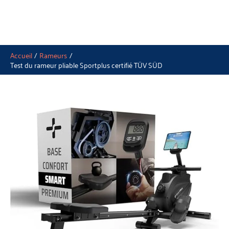
Accueil
Rameurs
Test du rameur pliable Sportplus certifié TÜV SÜD