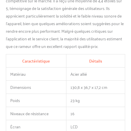
compétitive sur le marché. Il a reçu une moyenne de 4,4 étoiles sur
de vidéos ou de musique
5, témoignage de la satisfaction générale des utilisateurs. Ils
tout en ramant à la maison.
apprécient particulièrement la solidité et le faible niveau sonore de
【Conception stable et
l’appareil, bien que quelques améliorations soient suggérées pour le
conviviale】Dimensions :
161,5 x 41,5 x 81 cm. Les
rendre encore plus performant. Malgré quelques critiques sur
doubles rails coulissants du
l’application et le service client, la majorité des utilisateurs estiment
rameur pliable assurent
que ce rameur offre un excellent rapport qualité-prix.
stabilité et sécurité,
supportant une capacité
allant jusqu'à 160 kg (350 lb).
Caractéristique
Détails
Le rameur pliable de 161,5
cm est adapté pour les
Matériau
Acier allié
utilisateurs de 1,45 à 1,9 m,
ce qui le rend adapté pour
Dimensions
130,8 x 36,7 x 17,2 cm
un usage familial.
Poids
23 kg
Niveaux de résistance
16
Écran
LCD