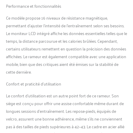
pouvez facilement utiliser
Performance et fonctionnalités
votre rameur YPOO avec des
applications telles que
Ce modèle propose 16 niveaux de résistance magnétique,
Kinomap et YPOOFIT. Ces
permettant d’ajuster l’intensité de l’entraînement selon ses besoins.
technologies intelligentes
Le moniteur LCD intégré affiche les données essentielles telles que le
offrent des possibilités
d'entraînement interactives
temps, la distance parcourue et les calories brûlées. Cependant,
directement à votre
certains utilisateurs remettent en question la précision des données
domicile. Suivez vos progrès
affichées. Le rameur est également compatible avec une application
en temps réel, participez à
mobile, bien que des critiques aient été émises sur la stabilité de
des courses virtuelles et
bénéficiez de plans
cette dernière.
d'entraînement variés qui
Confort et praticité d’utilisation
stimuleront votre
motivation et enrichiront
Le confort d’utilisation est un autre point fort de ce rameur. Son
votre routine de fitness.
【Résistance magnétique
siège est conçu pour offrir une assise confortable même durant de
silencieuse à 16 niveaux】 Le
longues sessions d’entraînement. Les repose-pieds, équipés de
rameur pliant sollicite
velcro, assurent une bonne adhérence, même s’ils ne conviennent
jusqu'à 90 % de vos muscles.
pas à des tailles de pieds supérieures à 42–43. Le cadre en acier allié
Ils brûlent efficacement des