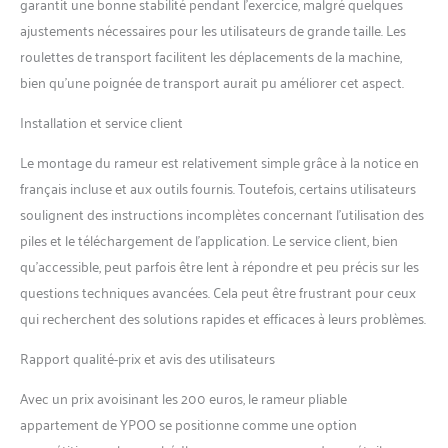
calories et vous aident à
garantit une bonne stabilité pendant l’exercice, malgré quelques
perdre du poids rapidement
ajustements nécessaires pour les utilisateurs de grande taille. Les
tout en travaillant vos bras,
roulettes de transport facilitent les déplacements de la machine,
jambes, abdominaux, dos et
bien qu’une poignée de transport aurait pu améliorer cet aspect.
fessiers. Les niveaux 1 à 8 du
rameur pliable sont idéaux
Installation et service client
pour maintenir votre vitalité,
tandis que les niveaux 9 à 16
Le montage du rameur est relativement simple grâce à la notice en
sont conçus pour des
français incluse et aux outils fournis. Toutefois, certains utilisateurs
entraînements plus intenses
et des objectifs de fitness
soulignent des instructions incomplètes concernant l’utilisation des
avancés. 6 types d'affichage
piles et le téléchargement de l’application. Le service client, bien
de données : l'écran LCD du
qu’accessible, peut parfois être lent à répondre et peu précis sur les
rameur pliable pour un
questions techniques avancées. Cela peut être frustrant pour ceux
usage domestique affiche
qui recherchent des solutions rapides et efficaces à leurs problèmes.
clairement les données
d'aviron, le nombre total, le
Rapport qualité-prix et avis des utilisateurs
temps, le nombre de coups
par minute et les calories
Avec un prix avoisinant les 200 euros, le rameur pliable
brûlées. Vous pouvez placer
votre téléphone ou tablette
appartement de YPOO se positionne comme une option
dans le support pour profiter