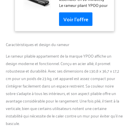
Résistance Réglable,
Le rameur pliant YPOO pour
Rails Doubles,
usage domestique permet
Connecter APP, Écran
d'économiser 95% d'espace
LCD, Capacité Max
de rangement lorsqu'il est
160KG, Assemblage
rangé verticalement grâce à
Facile
son petit encombrement.
Les roues intégrées et la
Caractéristiques et design du rameur
conception pliable de la
machine à ramer
Le rameur pliable appartement de la marque YPOO affiche un
magnétique la rendent facile
design moderne et fonctionnel. Conçu en acier allié, il promet
à transporter et à ranger. Il
robustesse et durabilité. Avec ses dimensions de 130,8 x 36,7 x 17,2
couvre seulement 0,12 m².
Les rameurs pliables YPOO
cm pour un poids de 23 kg, cet appareil est assez compact pour
sont pré-assemblés à 80 %
s’intégrer facilement dans un espace restreint. Sa couleur noire
et peuvent être facilement
sobre s’adapte à tous les intérieurs, et son aspect pliable offre un
montés par la plupart des
avantage considérable pour le rangement. Une fois plié, il tient à la
rameurs en 10 minutes.
【Compatibilité avec les
verticale, bien que certains utilisateurs notent une certaine
applications, entraînement
instabilité qui nécessite de le caler contre un mur pour éviter qu’il ne
scientifique】 Grâce au
bascule.
système intégré, vous