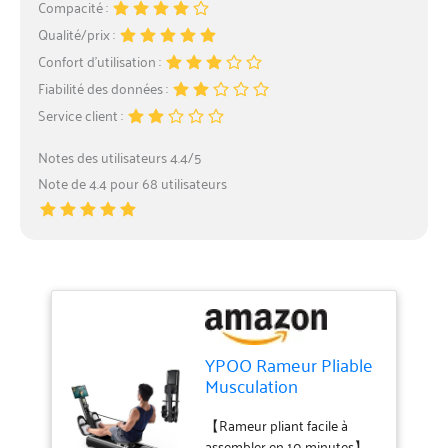
Compacité :
Qualité/prix :
Confort d’utilisation :
Fiabilité des données :
Service client :
Notes des utilisateurs 4.4/5
Note de 4.4 pour 68 utilisateurs
YPOO Rameur Pliable
Musculation
D'appartement,
Rameur Magnétique
【Rameur pliant facile à
assembler en 10 minutes】