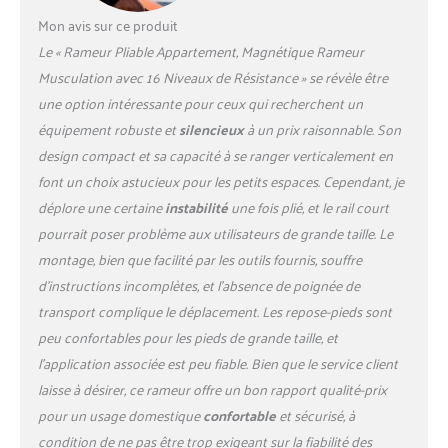
pouvez facilement utiliser
Mon avis sur ce produit
votre rameur YPOO avec des
Le « Rameur Pliable Appartement, Magnétique Rameur
applications telles que
Kinomap et YPOOFIT. Ces
Musculation avec 16 Niveaux de Résistance » se révèle être
technologies intelligentes
une option intéressante pour ceux qui recherchent un
offrent des possibilités
équipement robuste et
silencieux
à un prix raisonnable. Son
d'entraînement interactives
design compact et sa capacité à se ranger verticalement en
directement à votre
domicile. Suivez vos progrès
font un choix astucieux pour les petits espaces. Cependant, je
en temps réel, participez à
déplore une certaine
instabilité
une fois plié, et le rail court
des courses virtuelles et
pourrait poser problème aux utilisateurs de grande taille. Le
bénéficiez de plans
montage, bien que facilité par les outils fournis, souffre
d'entraînement variés qui
stimuleront votre
d’instructions incomplètes, et l’absence de poignée de
motivation et enrichiront
transport complique le déplacement. Les repose-pieds sont
votre routine de fitness.
peu confortables pour les pieds de grande taille, et
【Résistance magnétique
l’application associée est peu fiable. Bien que le service client
silencieuse à 16 niveaux】 Le
laisse à désirer, ce rameur offre un bon rapport qualité-prix
rameur pliant sollicite
jusqu'à 90 % de vos muscles.
pour un usage domestique
confortable
et sécurisé, à
Ils brûlent efficacement des
condition de ne pas être trop exigeant sur la fiabilité des