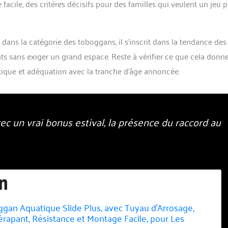
acile, des critères décisifs pour des familles qui veulent un jeu p
ans la catégorie des toboggans, il s’inscrit dans la tendance des
s sans exiger un grand espace. Reste à vérifier ce que cela donn
uatique et adéquation avec la tranche d’âge annoncée.
c un vrai bonus estival, la présence du raccord au
gan Aquatique Slide Plus, avec Tuyau d'Arrosage,
érapant, Résistance et Montage Facile, pour Les