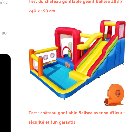
Test du château gonflable géant Ballsea 488 x
rêt à
240 x 190 cm
e au
Test : château gonflable Ballsea avec souffleur –
sécurité et fun garantis