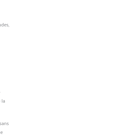
udes,
e
 la
 sans
ue