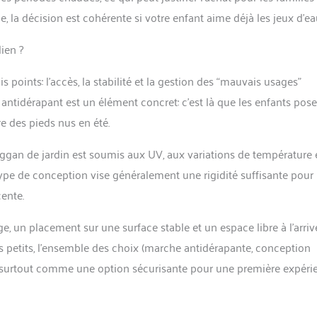
e, la décision est cohérente si votre enfant aime déjà les jeux d’ea
dien ?
s points: l’accès, la stabilité et la gestion des “mauvais usages”
ier antidérapant est un élément concret: c’est là que les enfants pos
e des pieds nus en été.
ggan de jardin est soumis aux UV, aux variations de température 
e type de conception vise généralement une rigidité suffisante pour
ente.
, un placement sur une surface stable et un espace libre à l’arrivé
es petits, l’ensemble des choix (marche antidérapante, conception
ent surtout comme une option sécurisante pour une première expéri