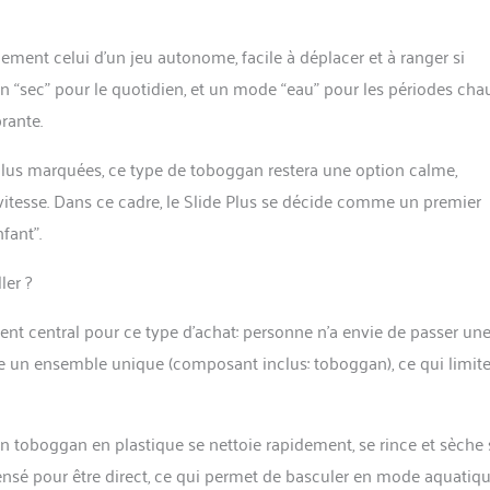
uement celui d’un jeu autonome, facile à déplacer et à ranger si
gan “sec” pour le quotidien, et un mode “eau” pour les périodes cha
rante.
s plus marquées, ce type de toboggan restera une option calme,
 vitesse. Dans ce cadre, le Slide Plus se décide comme un premier
fant”.
ler ?
ent central pour ce type d’achat: personne n’a envie de passer un
me un ensemble unique (composant inclus: toboggan), ce qui limite
un toboggan en plastique se nettoie rapidement, se rince et sèche
pensé pour être direct, ce qui permet de basculer en mode aquatiq