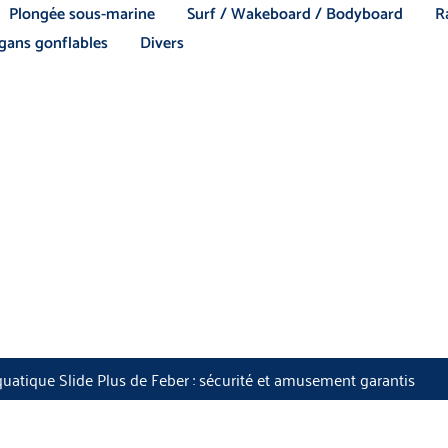
Plongée sous-marine
Surf / Wakeboard / Bodyboard
R
ans gonflables
Divers
uatique Slide Plus de Feber : sécurité et amusement garantis