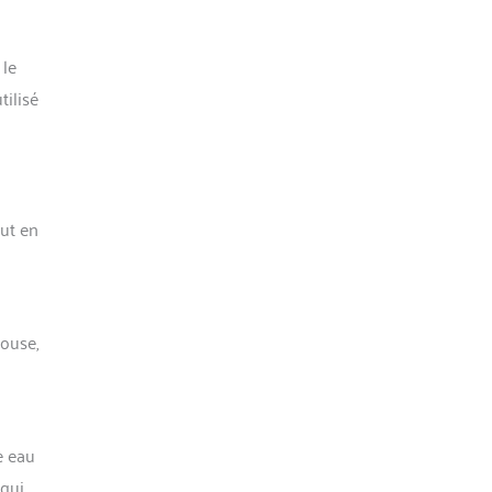
 le
tilisé
out en
louse,
e eau
 qui