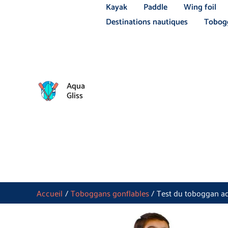
Aller
Kayak
Paddle
Wing foil
au
Destinations nautiques
Tobogg
contenu
Aqua
Gliss
Accueil
Toboggans gonflables
Test du toboggan aq