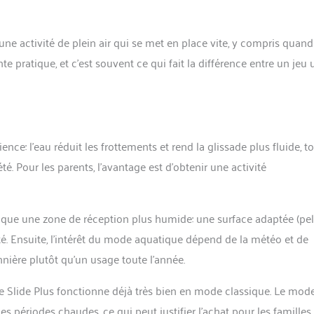
 une activité de plein air qui se met en place vite, y compris quand
 pratique, et c’est souvent ce qui fait la différence entre un jeu u
ce: l’eau réduit les frottements et rend la glissade plus fluide, t
é. Pour les parents, l’avantage est d’obtenir une activité
implique une zone de réception plus humide: une surface adaptée (pe
ité. Ensuite, l’intérêt du mode aquatique dépend de la météo et de
onnière plutôt qu’un usage toute l’année.
 le Slide Plus fonctionne déjà très bien en mode classique. Le mod
es périodes chaudes, ce qui peut justifier l’achat pour les familles