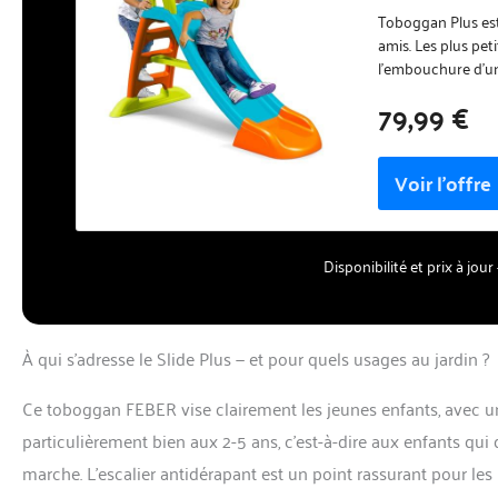
Enfants de 2 
Toboggan Plus est
amis. Les plus pe
l'embouchure d'un
toboggan présente
79,99 €
vert. Couleurs viv
phénomènes tempor
des enfants. Ses e
garçons et filles 
toboggan de jardin
outils et instruct
développement phy
Disponibilité et prix à jo
développent leur m
permettra aux enfa
sens.
À qui s’adresse le Slide Plus — et pour quels usages au jardin ?
Ce toboggan FEBER vise clairement les jeunes enfants, avec un
particulièrement bien aux 2-5 ans, c’est-à-dire aux enfants qui
marche. L’escalier antidérapant est un point rassurant pour les 