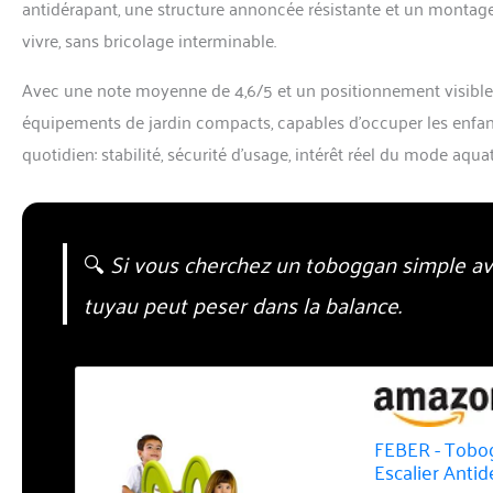
antidérapant, une structure annoncée résistante et un montage f
vivre, sans bricolage interminable.
Avec une note moyenne de 4,6/5 et un positionnement visible d
équipements de jardin compacts, capables d’occuper les enfant
quotidien: stabilité, sécurité d’usage, intérêt réel du mode aq
🔍
Si vous cherchez un toboggan simple ave
tuyau peut peser dans la balance.
FEBER - Tobog
Escalier Antid