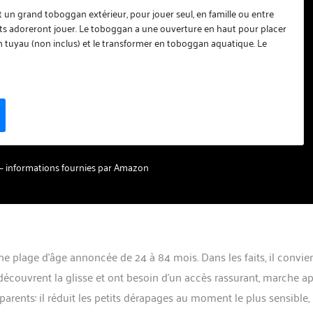
à 7 Ans, Famosa (FEL08000), Version Actuelle
 un grand toboggan extérieur, pour jouer seul, en famille ou entre
tits adoreront jouer. Le toboggan a une ouverture en haut pour placer
 tuyau (non inclus) et le transformer en toboggan aquatique. Le
 des couleurs caractéristiques des toboggans Feber: bleu, orange et
es et résistantes au soleil, aux changements de température et aux
aires comme la pluie. Une construction robuste pour la sécurité
scaliers sont antidérapants pour plus de sécurité. Convient aux petits
de 2 à 7 ans avec un poids optimal de 30 kilos. L'assemblage de ce
 est très simple et rapide, le temps approximatif avec les matériaux,
ions inclus est de 20 minutes. Les toboggans Feber favorisent un
sique et émotionnel sain et sûr, optimal pour que les enfants
ur – informations fournies par Amazon
otricité globale, ainsi que leur équilibre et leur force.Ce jouet
nts de vivre leur relation avec le monde extérieur avec leurs cinq
e plage d’âge annoncée de 24 à 84 mois. Dans les faits, il convie
 découvrent la glisse et ont besoin d’un accès rassurant, marche a
parents: il réduit les petits dérapages au moment le plus sensible, 