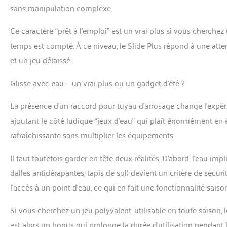
sans manipulation complexe.
Ce caractère “prêt à l’emploi” est un vrai plus si vous cherchez
temps est compté. À ce niveau, le Slide Plus répond à une attente
et un jeu délaissé.
Glisse avec eau — un vrai plus ou un gadget d’été ?
La présence d’un raccord pour tuyau d’arrosage change l’expérien
ajoutant le côté ludique “jeux d’eau” qui plaît énormément en ét
rafraîchissante sans multiplier les équipements.
Il faut toutefois garder en tête deux réalités. D’abord, l’eau 
dalles antidérapantes, tapis de sol) devient un critère de sécur
l’accès à un point d’eau, ce qui en fait une fonctionnalité sais
Si vous cherchez un jeu polyvalent, utilisable en toute saison,
est alors un bonus qui prolonge la durée d’utilisation pendant l