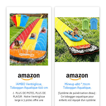
JAMBO Ventriglisse,
Mineup 480 * 70cm
Toboggan Aquatique 610 cm
Toboggan Aquatique,
/20 ft, Tapis de Glisse Eau
Toboggan pour Pelouse,
💧 PLUS DE PISTES, PLUS DE
[Système de pulvérisation d'eau] :
Enfant à Triple Piste avec 3
Tapis De Glisse Eau Enfant
PLAISIR : Notre Ventriglisse
Ce toboggan aquatique pour
Bodyboards, Tapis Glissant
avec Bodyboards, Jet d'eau
large à 3 pistes offre une
enfants est équipé d'un système
Enfant, Jeux D’Eau
pour Enfants Et Adultes, Jeux
expérience de glisse encore plus
de pulvérisation d'eau multi-
D'ea en Extérieur, Fête D'été,