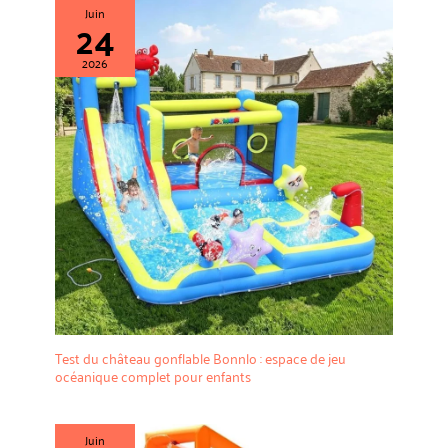
est notre priorité ! Si vous avez
80 % de sa pression, pour la
Juin
24
la moindre question concernant
sécurité des enfants et la
votre Ventriglisse Jambo,
tranquillité d'esprit des parents
contactez-nous simplement via
[Caractéristiques et accessoires
2026
notre boutique vendeur « Jambo
du produit] : Ce toboggan
US » en cliquant sur « Poser une
aquatique de jardin est livré avec
question ». Notre équipe est
deux planches de surf gonflables
toujours disponible pour vous
et un toboggan extra-long pour
aider et vous offrir un service
des sensations encore plus
client 5 étoiles.
fortes. Tous les accessoires sont
inclus ; aucun achat
supplémentaire n'est nécessaire.
C'est le choix idéal pour s'amuser
dehors en été
Test du château gonflable Bonnlo : espace de jeu
océanique complet pour enfants
Juin