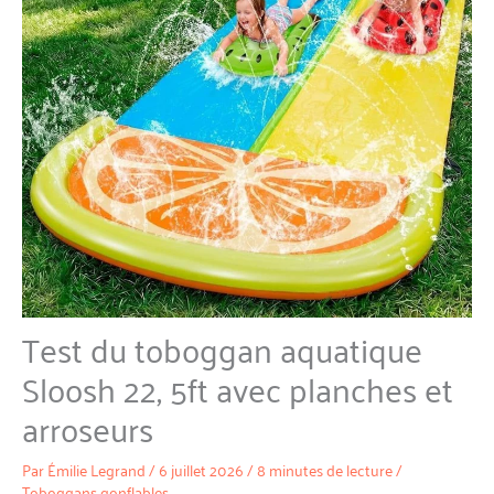
Test du toboggan aquatique
Sloosh 22, 5ft avec planches et
arroseurs
Par
Émilie Legrand
/
6 juillet 2026
/
8 minutes de lecture
/
Toboggans gonflables