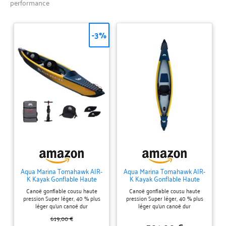
performance
-3%
Aqua Marina Tomahawk AIR-
Aqua Marina Tomahawk AIR-
K Kayak Gonflable Haute
K Kayak Gonflable Haute
Pression pour 2 Personnes,
Pression Drop-Stitch
Canoë gonflable cousu haute
Canoë gonflable cousu haute
Longueur 440 cm, Bleu
Premium pour 1 Personne
pression Super léger, 40 % plus
pression Super léger, 40 % plus
Marine/Jaune
Longueur 375 cm
léger qu'un canoë dur
léger qu'un canoë dur
Marine/Jaune
traditionnel de la même classe 3
traditionnel de la même classe 3
619,00 €
chambres à air séparées pour
chambres à air séparées pour