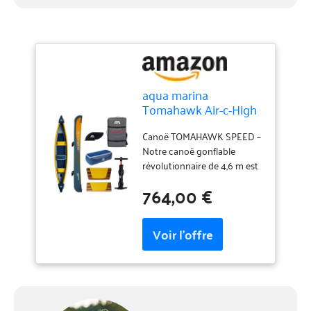
aqua marina
Tomahawk Air-c-High
Pressure Speed
Canoe Canoë
Canoë TOMAHAWK SPEED –
Gonflable Unisexe,
Notre canoë gonflable
Jaune, L
révolutionnaire de 4,6 m est
parfait pour les longues
764,00 €
distances grâce à sa grande
capacité de charge; vous
pouvez facilement faire des
randonnées avec 2 à 3
personnes tout en ayant
suffisamment d'espace pour
le rangement