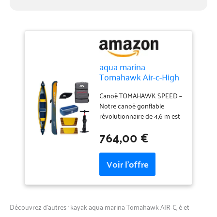
aqua marina
Tomahawk Air-c-High
Pressure Speed
Canoe Canoë
Canoë TOMAHAWK SPEED –
Gonflable Unisexe,
Notre canoë gonflable
Jaune, L
révolutionnaire de 4,6 m est
parfait pour les longues
764,00 €
distances grâce à sa grande
capacité de charge; vous
pouvez facilement faire des
randonnées avec 2 à 3
personnes tout en ayant
suffisamment d'espace pour
le rangement
Découvrez d’autres : kayak aqua marina Tomahawk AIR-C, é et