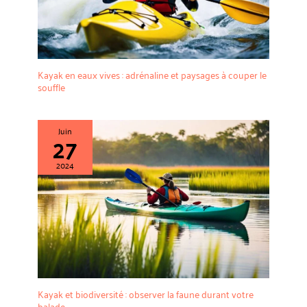
Kayak en eaux vives : adrénaline et paysages à couper le
souffle
Juin
27
2024
Kayak et biodiversité : observer la faune durant votre
balade