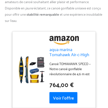
amateurs de canoë souhaitant allier plaisir et performance.
Disponible en
jaune
éclatant, ce canoë gonflable unisexe est conçu
pour offrir une
stabilité remarquable
et une expérience inoubliable
sur l’eau.
aqua marina
Tomahawk Air-c-High
Pressure Speed
Canoe Canoë
Canoë TOMAHAWK SPEED –
Gonflable Unisexe,
Notre canoë gonflable
Jaune, L
révolutionnaire de 4,6 m est
parfait pour les longues
764,00 €
distances grâce à sa grande
capacité de charge; vous
pouvez facilement faire des
randonnées avec 2 à 3
personnes tout en ayant