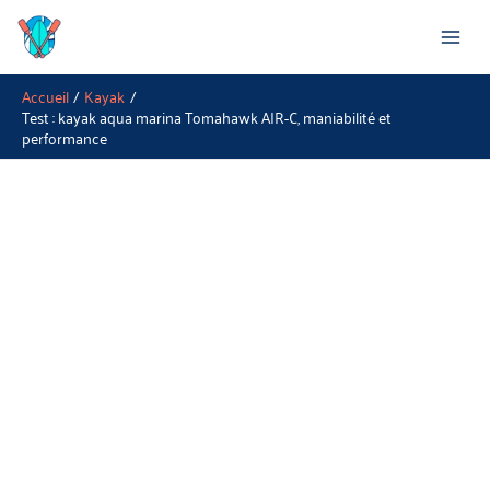
Aller
Rechercher
au
contenu
Accueil
Kayak
Test : kayak aqua marina Tomahawk AIR-C, maniabilité et
performance