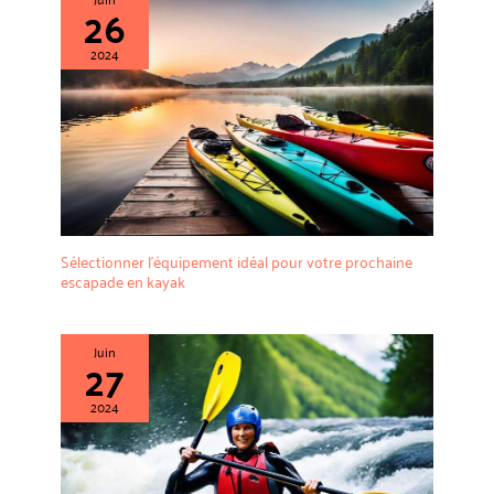
26
2024
Sélectionner l’équipement idéal pour votre prochaine
escapade en kayak
Juin
27
2024