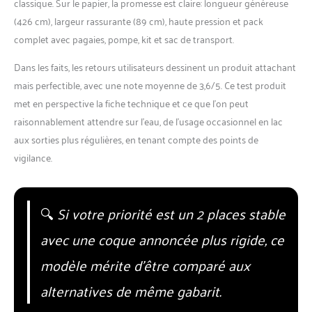
classique. Sur le papier, la promesse est claire: longueur généreuse
(426 cm), largeur rassurante (89 cm), haute pression et pack
complet avec pagaies, pompe, kit et sac de transport.
Dans les faits, les retours utilisateurs dessinent un produit attachant
mais perfectible, avec une note moyenne de 3,6/5. Ce test produit
met en perspective la fiche technique et ce que l’on peut
raisonnablement attendre sur l’eau, de l’usage occasionnel en lac
aux sorties plus régulières, en tenant compte des points de
vigilance.
🔍
Si votre priorité est un 2 places stable
avec une coque annoncée plus rigide, ce
modèle mérite d’être comparé aux
alternatives de même gabarit.