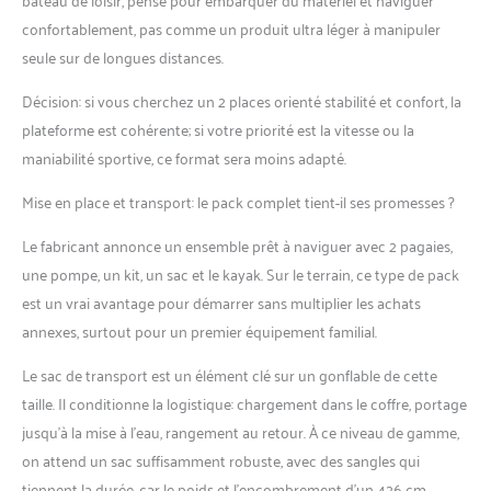
poupe du kayak lui
confortablement, pas comme un produit ultra léger à manipuler
octroient un grand
seule sur de longues distances.
contrôle de la trajectoire
et facilite la prise de vitesse
Décision: si vous cherchez un 2 places orienté stabilité et confort, la
sans effort Découvrez
plateforme est cohérente; si votre priorité est la vitesse ou la
toute la gamme Coasto :
maniabilité sportive, ce format sera moins adapté.
Coasto est une marque du
groupe Poolstar,
Mise en place et transport: le pack complet tient-il ses promesses ?
concepteur et fabricant de
produits innovants dans
Le fabricant annonce un ensemble prêt à naviguer avec 2 pagaies,
les univers Piscine & Jardin,
une pompe, un kit, un sac et le kayak. Sur le terrain, ce type de pack
Détente & Bien-être, et
Sport & Loisirs. Trouvez
est un vrai avantage pour démarrer sans multiplier les achats
dès maintenant le modèle
annexes, surtout pour un premier équipement familial.
qui comblera vos envies
Le sac de transport est un élément clé sur un gonflable de cette
taille. Il conditionne la logistique: chargement dans le coffre, portage
jusqu’à la mise à l’eau, rangement au retour. À ce niveau de gamme,
on attend un sac suffisamment robuste, avec des sangles qui
tiennent la durée, car le poids et l’encombrement d’un 426 cm