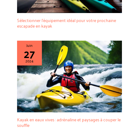
Sélectionner l’équipement idéal pour votre prochaine
escapade en kayak
Juin
27
2024
Kayak en eaux vives : adrénaline et paysages à couper le
souffle