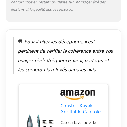
confort, tout en restant prudente sur l’homogénéité des
transport. La forme en V
finitions et la qualité des accessoires.
de la proue et la poupe
du kayak lui octroient
un grand contrôle de la
trajectoire et facilite la
prise de vitesse sans
effort Découvrez toute
💬
Pour limiter les déceptions, il est
la gamme Coasto :
pertinent de vérifier la cohérence entre vos
Coasto est une marque
du groupe Poolstar,
usages réels (fréquence, vent, portage) et
concepteur et fabricant
les compromis relevés dans les avis.
de produits innovants
dans les univers Piscine
& Jardin, Détente &
Bien-être, et Sport &
Loisirs. Trouvez dès
maintenant le modèle
Coasto - Kayak
qui comblera vos envies
Gonflable Capitole
Premium 2 Places
PB-CKC426 -
Cap sur l'aventure : le