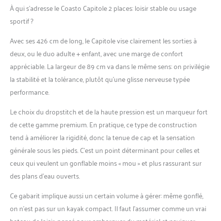
rigidité accrue
À qui s’adresse le Coasto Capitole 2 places: loisir stable ou usage
reproduisant les
sportif ?
performances techniques
d'un kayak à coque rigide.
Avec ses 426 cm de long, le Capitole vise clairement les sorties à
Construit avec du PVC
deux, ou le duo adulte + enfant, avec une marge de confort
renforcé pour une
résistance élevée à la
appréciable. La largeur de 89 cm va dans le même sens: on privilégie
perforation 2 chambres à
la stabilité et la tolérance, plutôt qu’une glisse nerveuse typée
air : les 2 chambres à air
performance.
permettent un gonflage
facile et rapide et
Le choix du dropstitch et de la haute pression est un marqueur fort
confèrent au kayak une
de cette gamme premium. En pratique, ce type de construction
excellente résistance
tend à améliorer la rigidité, donc la tenue de cap et la sensation
contre les crevaisons. Le
cockpit possède une
générale sous les pieds. C’est un point déterminant pour celles et
assise ajustable et épaisse
ceux qui veulent un gonflable moins « mou » et plus rassurant sur
avec un dossier haut pour
des plans d’eau ouverts.
un meilleur maintien du
dos Inclus dans le pack : ce
Ce gabarit implique aussi un certain volume à gérer: même gonflé,
canoë est livré avec son
on n’est pas sur un kayak compact. Il faut l’assumer comme un vrai
sac de transport. La forme
en V de la proue et la
bateau de loisir, pensé pour embarquer du matériel et naviguer