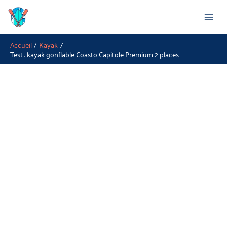
Aller
Rechercher
au
contenu
Accueil
Kayak
Test : kayak gonflable Coasto Capitole Premium 2 places