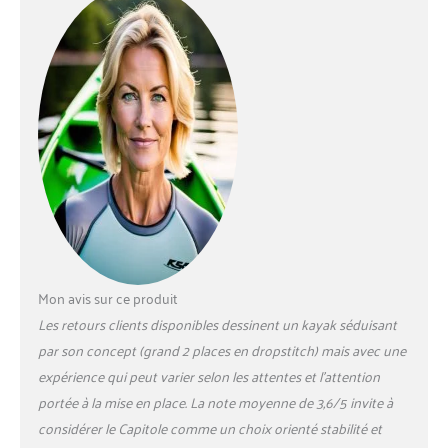
reproduisant les
performances
techniques d'un kayak à
coque rigide. Construit
avec du PVC renforcé
pour une résistance
élevée à la perforation 2
chambres à air : les 2
chambres à air
permettent un gonflage
facile et rapide et
confèrent au kayak une
excellente résistance
contre les crevaisons. Le
Mon avis sur ce produit
cockpit possède une
Les retours clients disponibles dessinent un kayak séduisant
assise ajustable et
par son concept (grand 2 places en dropstitch) mais avec une
épaisse avec un dossier
haut pour un meilleur
expérience qui peut varier selon les attentes et l’attention
maintien du dos Inclus
portée à la mise en place. La note moyenne de 3,6/5 invite à
dans le pack : ce canoë
considérer le Capitole comme un choix orienté stabilité et
est livré avec son sac de