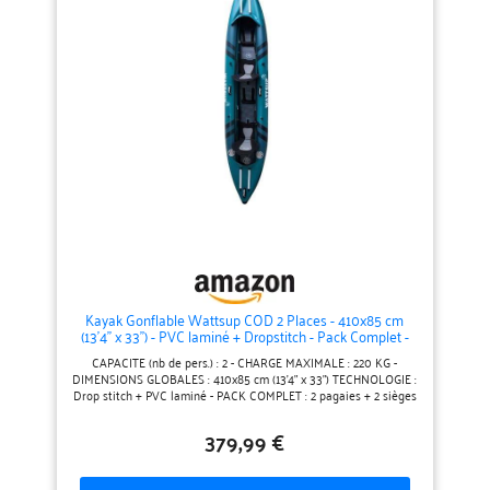
la gamme Coasto :
Coasto est une marque
du groupe Poolstar,
concepteur et fabricant
de produits innovants
dans les univers Piscine
& Jardin, Détente &
Bien-être, et Sport &
Loisirs. Trouvez dès
maintenant le modèle
qui comblera vos envies
Kayak Gonflable Wattsup COD 2 Places - 410x85 cm
(13'4" x 33") - PVC laminé + Dropstitch - Pack Complet -
Max 220 kg
CAPACITE (nb de pers.) : 2 - CHARGE MAXIMALE : 220 KG -
DIMENSIONS GLOBALES : 410x85 cm (13'4" x 33") TECHNOLOGIE :
Drop stitch + PVC laminé - PACK COMPLET : 2 pagaies + 2 sièges
+ Sac à roulette + Pompe HP Le kayak gonflable Wattsup COD
est un modèle capable de se gonfler rapidement car il est
379,99 €
composé de 2 chambres à air. Le COD est configuré pour
parcourir de grandes distances dans un grand confort grâce à sa
qualité de conception et ses sièges réglables et ergonomiques.