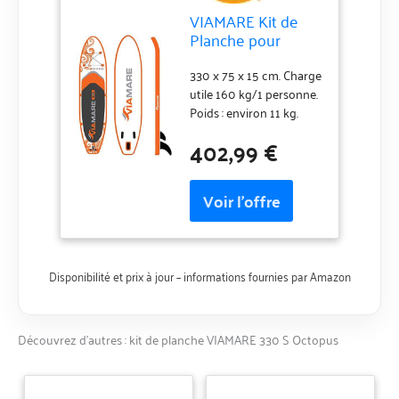
VIAMARE Kit de
Planche pour
Adulte 330 S
Octopus
330 x 75 x 15 cm. Charge
Orange/Blanc
utile 160 kg/1 personne.
Normal
Poids : environ 11 kg.
Matériau double couche
402,99 €
de qualité supérieure,
construction Drop
Stitch. Coussinets EVA
antidérapants.
Disponibilité et prix à jour – informations fournies par Amazon
Découvrez d’autres : kit de planche VIAMARE 330 S Octopus