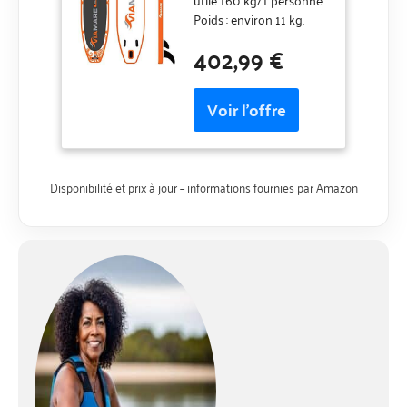
Orange/Blanc
Normal
Poids : environ 11 kg.
Matériau double couche
402,99 €
de qualité supérieure,
construction Drop
Stitch. Coussinets EVA
antidérapants.
Disponibilité et prix à jour – informations fournies par Amazon