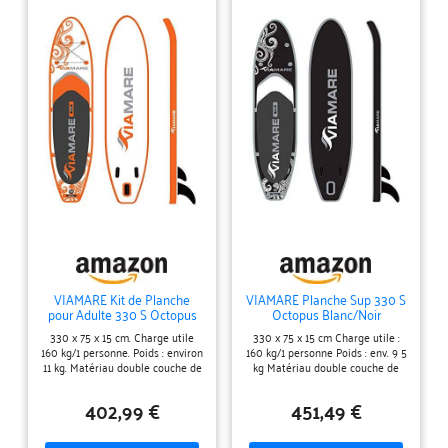
VIAMARE Kit de Planche
VIAMARE Planche Sup 330 S
pour Adulte 330 S Octopus
Octopus Blanc/Noir
Orange/Blanc Normal
330 x 75 x 15 cm. Charge utile
330 x 75 x 15 cm Charge utile :
160 kg/1 personne. Poids : environ
160 kg/1 personne Poids : env. 9 5
11 kg. Matériau double couche de
kg Matériau double couche de
qualité supérieure, construction
qualité supérieure - Construction
Drop Stitch. Coussinets EVA
Drop Stitch Coussinet EVA
402,99 €
451,49 €
antidérapants.
antidérapant