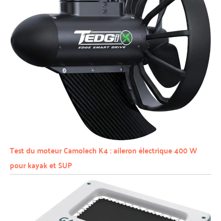
Test du moteur Camolech K4 : aileron électrique 400 W
pour kayak et SUP