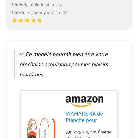
Notes des utilisateurs 4.3/5
Note de 4.3 pour 9 utilisateurs
✅
Ce modèle pourrait bien être votre
prochaine acquisition pour les plaisirs
maritimes.
VIAMARE Kit de
Planche pour
Adulte 330 S
Octopus
330 x 75 x 15 cm. Charge
utile 160 kg/1 personne.