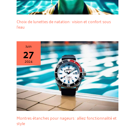
Choix de lunettes de natation : vision et confort sous
l’eau
Juin
27
2024
Montres étanches pour nageurs : alliez fonctionnalité et
style