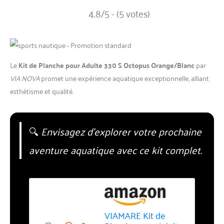
4.8/5 - (5 votes)
Le
Kit de Planche pour Adulte 330 S Octopus Orange/Blanc
par
VIA NOVA
promet une expérience aquatique exceptionnelle, alliant
esthétisme et qualité.
🔍
Envisagez d’explorer votre prochaine
aventure aquatique avec ce kit complet.
VIAMARE Kit de