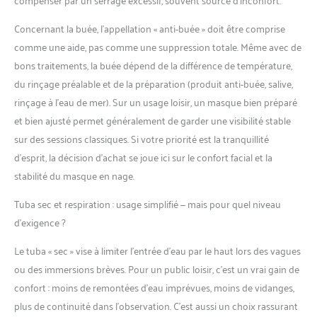
dessus si vous avez des
pieds larges ou si vous
Concernant la buée, l’appellation « anti-buée » doit être comprise
êtes entre deux tailles.
comme une aide, pas comme une suppression totale. Même avec de
Assistez à votre bon
bons traitements, la buée dépend de la différence de température,
voyage sous-marin : 3
articles essentiels dans un
du rinçage préalable et de la préparation (produit anti-buée, salive,
sac en maille à séchage
rinçage à l’eau de mer). Sur un usage loisir, un masque bien préparé
rapide. Sac à fermeture
et bien ajusté permet généralement de garder une visibilité stable
éclair réutilisable et nous
sur des sessions classiques. Si votre priorité est la tranquillité
incluons également 1 paire
de bouchons d'oreilles en
d’esprit, la décision d’achat se joue ici sur le confort facial et la
silicone souple. Parfait
stabilité du masque en nage.
pour les voyages et les
loisirs. 【Service après-
Tuba sec et respiration : usage simplifié — mais pour quel niveau
vente】Dès que vous
d’exigence ?
achetez notre ensemble
de tuba, nous fournirons
Le tuba « sec » vise à limiter l’entrée d’eau par le haut lors des vagues
un service gratuit à
ou des immersions brèves. Pour un public loisir, c’est un vrai gain de
chaque client. Veuillez
confort : moins de remontées d’eau imprévues, moins de vidanges,
nous contacter lorsque
vous en avez besoin, nous
plus de continuité dans l’observation. C’est aussi un choix rassurant