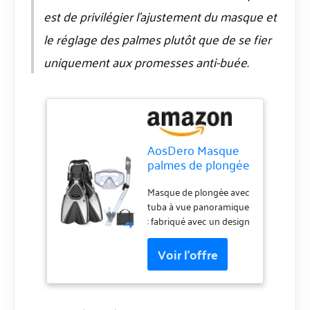
est de privilégier l’ajustement du masque et
le réglage des palmes plutôt que de se fier
uniquement aux promesses anti-buée.
AosDero Masque
palmes de plongée
avec tuba pour
adultes, hommes
Masque de plongée avec
et femmes,
tuba à vue panoramique
masque de
: fabriqué avec un design
plongée
à trois fenêtres pour un
panoramique, tuba
verre trempé
anti-buée, palmes
panoramique HD à 180°
de natation
avec antibuée et anti-
réglables, sacs de
fuite, vous offrant une
voyage pour la
protection oculaire de