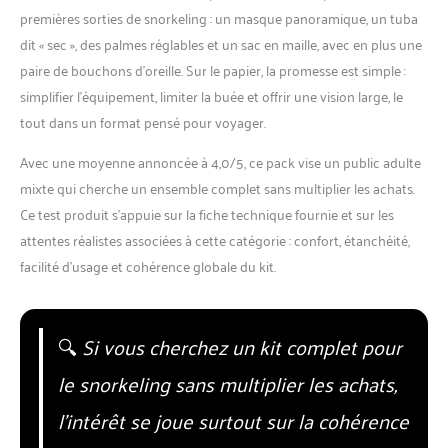
premières sorties de snorkeling : un masque panoramique, un tuba
dit « sec », des palmes réglables et un sac en maille, avec en plus une
paire de bouchons d’oreille. Sur le papier, la promesse est simple :
simplifier l’équipement, limiter la buée et offrir une vision large, le
tout dans un format pensé pour voyager.
Avec une moyenne annoncée à 4,0/5, ce pack vise un public adulte
mixte qui cherche un ensemble complet sans multiplier les achats.
Ce test produit s’appuie sur la fiche technique fournie et sur les
attentes réalistes associées à cette catégorie : confort, étanchéité,
facilité d’usage et cohérence globale du kit.
🔍
Si vous cherchez un kit complet pour
le snorkeling sans multiplier les achats,
l’intérêt se joue surtout sur la cohérence