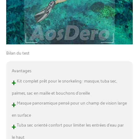
Bilan du test
Avantages
+
Kit complet prêt pour le snorkeling : masque, tuba sec,
palmes, sac en maille et bouchons d’oreille
+
Masque panoramique pensé pour un champ de vision large
en surface
+
Tuba sec orienté confort pour limiter les entrées d’eau par
le haut