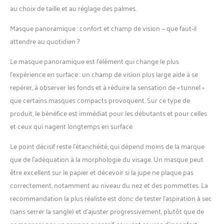
au choix de taille et au réglage des palmes.
respiration facile et sans
obstruction tout en
Masque panoramique : confort et champ de vision — que faut-il
plongeant sous l'eau.
Palmes flexibles et
attendre au quotidien ?
réglables : les palmes
Le masque panoramique est l’élément qui change le plus
doubles composites
offrent une excellente
l’expérience en surface : un champ de vision plus large aide à se
poussée avec un effort de
repérer, à observer les fonds et à réduire la sensation de « tunnel »
coup de pied modeste,
que certains masques compacts provoquent. Sur ce type de
parfaites pour votre
produit, le bénéfice est immédiat pour les débutants et pour celles
aventure de plongée avec
tuba ou de plongée. La
et ceux qui nagent longtemps en surface.
sangle de talon douce et
réglable le rend adapté à la
Le point décisif reste l’étanchéité, qui dépend moins de la marque
plupart des pieds de taille
que de l’adéquation à la morphologie du visage. Un masque peut
US 4,5 à 8,5 pour femme
être excellent sur le papier et décevoir si la jupe ne plaque pas
et homme. Veuillez vous
correctement, notamment au niveau du nez et des pommettes. La
référer au tableau des
recommandation la plus réaliste est donc de tester l’aspiration à sec
tailles pour choisir la vôtre
et nous vous suggérons
(sans serrer la sangle) et d’ajuster progressivement, plutôt que de
également une taille au-
compenser par un serrage excessif, souvent source d’inconfort.