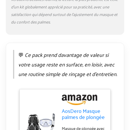
sans goût et non
d’un kit globalement apprécié pour sa praticité, avec une
toxique, la valve de
satisfaction qui dépend surtout de l’ajustement du masque et
purge inférieure permet
à l'eau d'être rapidement
du confort des palmes.
expulsée, de sorte que
vous pouvez profiter
d'une respiration facile
et sans obstruction tout
en plongeant sous l'eau.
💬
Ce pack prend davantage de valeur si
Palmes flexibles et
votre usage reste en surface, en loisir, avec
réglables : les palmes
doubles composites
une routine simple de rinçage et d’entretien.
offrent une excellente
poussée avec un effort
de coup de pied
modeste, parfaites pour
votre aventure de
plongée avec tuba ou de
AosDero Masque
plongée. La sangle de
palmes de plongée
talon douce et réglable
avec tuba pour
le rend adapté à la
adultes, hommes
Masque de plongée avec