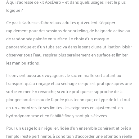
plongée AosDero peut
À qui s’adresse ce kit AosDero — et dans quels usages il est le plus
résister à la pression sous-
logique ?
marine pendant la plongée
et la plongée avec tuba,
Ce pack s’adresse d’abord aux adultes qui veulent s’équiper
confort ultime. Lunettes
rapidement pour des sessions de snorkeling, de baignade active ou
de plongée ergonomiques
de randonnée palmée en surface. Le choix d’un masque
pour un ajustement
panoramique et d’un tuba sec va dans le sens d’une utilisation loisir :
maximal avec différentes
formes de visage, plus
observer sous l’eau, respirer plus sereinement en surface et limiter
confortables à porter et
les manipulations.
plus solides étanchéité.
Tube de respiration avec
Il convient aussi aux voyageurs : le sac en maille sert autant au
tuba : le matériau en
transport qu’au rinçage et au séchage, ce qui est pratique après une
silicone est utilisé pour le
sortie en mer. En revanche, si votre pratique se rapproche de la
tube respiratoire de
plongée, la taille est
plongée bouteille ou de l’apnée plus technique, ce type de kit « tout-
modérée, sans goût et non
en-un » montre vite ses limites : les exigences en ajustement, en
toxique, la valve de purge
hydrodynamisme et en fiabilité fine y sont plus élevées.
inférieure permet à l'eau
d'être rapidement
Pour un usage loisir régulier, l’idée d’un ensemble cohérent et prêt à
expulsée, de sorte que
l’emploi reste pertinente, à condition d’accorder une attention réelle
vous pouvez profiter d'une