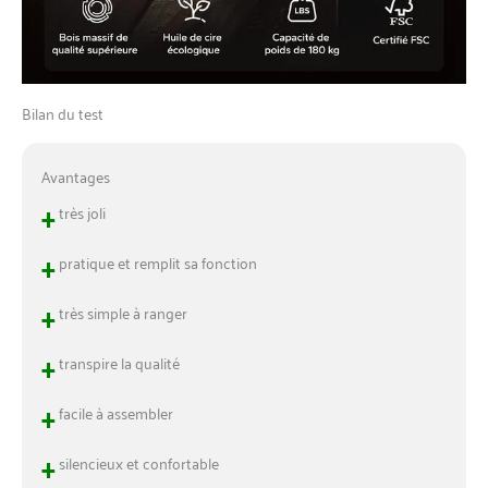
Bilan du test
Avantages
+
très joli
+
pratique et remplit sa fonction
+
très simple à ranger
+
transpire la qualité
+
facile à assembler
+
silencieux et confortable