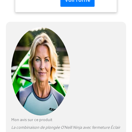
Fluidflex de 3 mm pour une
durabilité accrue. Cuisses et
fesses DL Fluidflex Firewall
de 3 mm pour plus de
chaleur. Triple coutures
invisibles et coutures collées
dans les manches. Coutures
internes ultraflex scellées sur
la plupart des combinaisons
pour une meilleure
étanchéité. F.U.Z.E. La
fermeture éclair (entrée
avant supérieure) offre un
maximum de flexibilité avec
fermeture éclair sur la
poitrine. Fermeture éclair
occultante qui réduit le débit
d'eau. Zones stratégiques
sans couture. Poche
Mon avis sur ce produit
extérieure pour clés avec
La combinaison de plongée O’Neill Ninja avec fermeture Éclair
boucle.