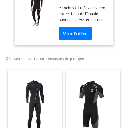
Manches Ultraflex de 2 mm,
entrée, haut de l'épaule,
panneau latéral et bas des
jambes pour une flexibilité
maximale. Coffre pare-feu DL
Fluidflex de 3 mm pour une
durabilité accrue. Cuisses et
fesses DL Fluidflex Firewall
de 3 mm pour plus de
Découvrez d’autres combinaisons de plongée
chaleur. Triple coutures
invisibles et coutures collées
dans les manches. Coutures
internes ultraflex scellées sur
la plupart des combinaisons
pour une meilleure
étanchéité. F.U.Z.E. La
fermeture éclair (entrée
avant supérieure) offre un
maximum de flexibilité avec
fermeture éclair sur la
poitrine. Fermeture éclair