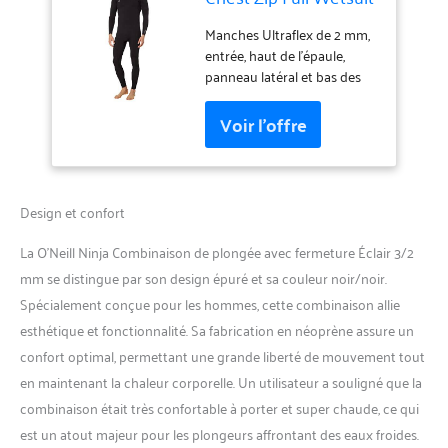
Manches Ultraflex de 2 mm,
entrée, haut de l'épaule,
panneau latéral et bas des
jambes pour une flexibilité
maximale. Coffre pare-feu DL
Fluidflex de 3 mm pour une
durabilité accrue. Cuisses et
fesses DL Fluidflex Firewall
de 3 mm pour plus de
Design et confort
chaleur. Triple coutures
invisibles et coutures collées
La O’Neill Ninja Combinaison de plongée avec fermeture Éclair 3/2
dans les manches. Coutures
mm se distingue par son design épuré et sa couleur noir/noir.
internes ultraflex scellées sur
Spécialement conçue pour les hommes, cette combinaison allie
la plupart des combinaisons
pour une meilleure
esthétique et fonctionnalité. Sa fabrication en néoprène assure un
étanchéité. F.U.Z.E. La
confort optimal, permettant une grande liberté de mouvement tout
fermeture éclair (entrée
en maintenant la chaleur corporelle. Un utilisateur a souligné que la
avant supérieure) offre un
combinaison était très confortable à porter et super chaude, ce qui
maximum de flexibilité avec
fermeture éclair sur la
est un atout majeur pour les plongeurs affrontant des eaux froides.