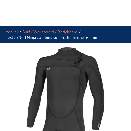
Accueil
Surf / Wakeboard / Bodyboard
Test : o’Neill Ninja combinaison isothermique 3/2 mm