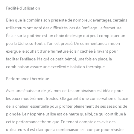
poitrine. Fermeture éclair
Facilité d’utilisation
occultante qui réduit le débit
d'eau. Zones stratégiques
Bien que la combinaison présente de nombreux avantages, certains
sans couture. Poche
extérieure pour clés avec
utilisateurs ont noté des difficultés lors de l’enfilage. La fermeture
boucle.
Éclair sur la poitrine est un choix de design qui peut compliquer un
peu la tâche, surtout si l’on est pressé. Un commentaire a mis en
exergue le souhait d’une fermeture éclair cachée à l’avant pour
faciliter l’enfilage. Malgré ce petit bémol, une fois en place, la
combinaison assure une excellente isolation thermique.
Performance thermique
Avec une épaisseur de 3/2 mm, cette combinaison est idéale pour
les eaux modérément froides. Elle garantit une conservation efficace
de la chaleur, essentielle pour profiter pleinement de ses sessions de
plongée. Le néoprène utilisé est de haute qualité, ce qui contribue à
cette performance thermique. En tenant compte des avis des
utilisateurs, il est clair que la combinaison est conçue pour résister