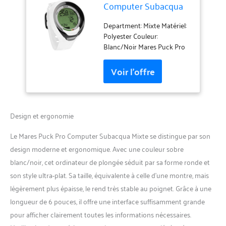
Computer Subacqua
Adulte Unisexe
Couleur : Blanc/Noir
Department: Mixte Matériel:
Taille : Une Taille
Polyester Couleur:
Blanc/Noir Mares Puck Pro
Ordinateur de plongée
décompression unisexe –
Adulte vert/noir Taille
unique
Design et ergonomie
Le Mares Puck Pro Computer Subacqua Mixte se distingue par son
design moderne et ergonomique. Avec une couleur sobre
blanc/noir, cet ordinateur de plongée séduit par sa forme ronde et
son style ultra-plat. Sa taille, équivalente à celle d’une montre, mais
légèrement plus épaisse, le rend très stable au poignet. Grâce à une
longueur de 6 pouces, il offre une interface suffisamment grande
pour afficher clairement toutes les informations nécessaires.