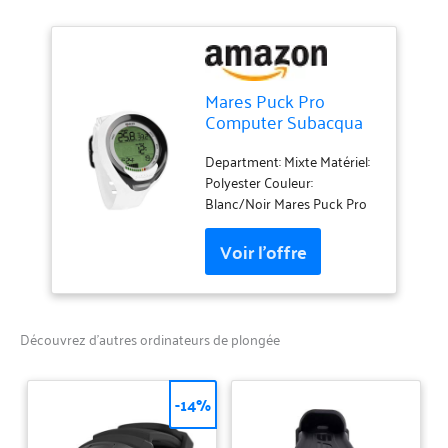
Mares Puck Pro
Computer Subacqua
Adulte Unisexe
Couleur : Blanc/Noir
Department: Mixte Matériel:
Taille : Une Taille
Polyester Couleur:
Blanc/Noir Mares Puck Pro
Ordinateur de plongée
décompression unisexe –
Adulte vert/noir Taille
unique
Découvrez d’autres ordinateurs de plongée
-14%