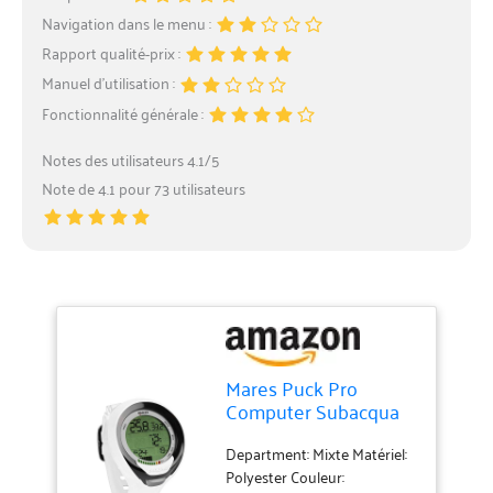
Navigation dans le menu :
Rapport qualité-prix :
Manuel d’utilisation :
Fonctionnalité générale :
Notes des utilisateurs 4.1/5
Note de 4.1 pour 73 utilisateurs
Mares Puck Pro
Computer Subacqua
Adulte Unisexe
Couleur : Blanc/Noir
Department: Mixte Matériel:
Taille : Une Taille
Polyester Couleur: