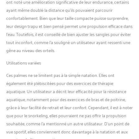
ont noté une amélioration significative de leur endurance, certains
chaussures aquatiques et
des chaussettes aquatiques
ayant même doublé la distance qu’ils pouvaient parcourir
(rappel : veuillez acheter des
confortablement. Bien que leur taille compacte puisse surprendre,
tailles au-dessus si vous
leur design trapu et bien pensé permet une propulsion efficace dans
prévoyez de les porter avec
l’eau. Toutefois, il est conseillé de bien ajuster les sangles pour éviter
des chaussons de plongée
ensemble) Partenaire de
tout inconfort, comme l’a souligné un utilisateur ayant ressenti une
natation parfait : la lame plus
gêne au niveau des orteils.
longue, légère et réactive
assure un coup de pied
Utilisations variées
fluide, sans effort mais en
même temps assez puissant.
Ces palmes ne se limitent pas à la simple natation. Elles ont
Les palmes de trek avec
également été plébiscitées pour des exercices de thérapie
bout ouvert unique et
aquatique. Un utilisateur a décrit leur efficacité pour la résistance
design en maille en forme de
aquatique, notamment pour des exercices de bras et de poitrine,
flamme fraîche, elles
aideront à réduire la
grâce à leur facilité de retrait et leur confort. Cependant, il est à noter
résistance et vous vous
que pour le snorkeling, elles pourraient ne pas offrir la propulsion
sentirez plus à l'aise et
souhaitée, comme l’a mentionné un autre utilisateur. D’un point de
respirant, inimisent la fatigue
vue sportif, elles conviennent donc davantage à la natation et aux
et évitent les crampes,