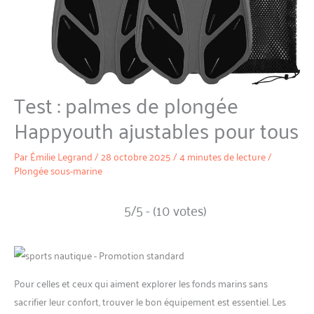
Test : palmes de plongée
Happyouth ajustables pour tous
Par
Émilie Legrand
/
28 octobre 2025
/
4 minutes de lecture
/
Plongée sous-marine
5/5 - (10 votes)
Pour celles et ceux qui aiment explorer les fonds marins sans
sacrifier leur confort, trouver le bon équipement est essentiel. Les