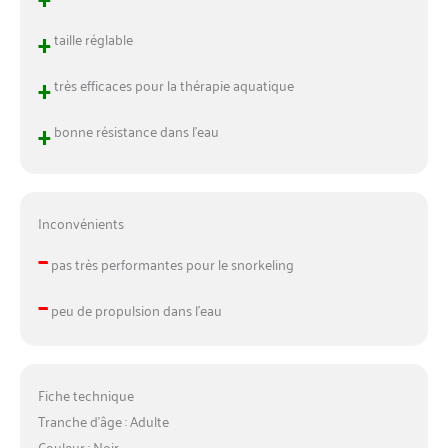
essentiels incroyables dans
un sac en maille à séchage
+
taille réglable
rapide. Si vous n'êtes pas
satisfait, n'hésitez pas à nous
+
très efficaces pour la thérapie aquatique
contacter. Nous vous
fournirons une expérience
+
bonne résistance dans l’eau
d'achat sans soucis et un
service après-vente
satisfaisant.
Inconvénients
–
pas très performantes pour le snorkeling
–
peu de propulsion dans l’eau
Fiche technique
Tranche d’âge : Adulte
Couleur : Noir