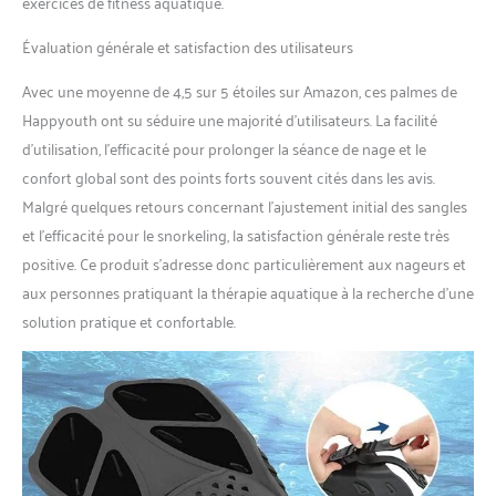
exercices de fitness aquatique.
offrant vitesse et distance
avec un minimum d'effort de
Évaluation générale et satisfaction des utilisateurs
frappe. Design d'ombre
antidérapant sur le dessous,
Avec une moyenne de 4,5 sur 5 étoiles sur Amazon, ces palmes de
sûr à utiliser. Palmes de
natation à usage multiple :
Happyouth ont su séduire une majorité d’utilisateurs. La facilité
les palmes courtes seront
d’utilisation, l’efficacité pour prolonger la séance de nage et le
une aide utile pour la
confort global sont des points forts souvent cités dans les avis.
plongée, la natation
Malgré quelques retours concernant l’ajustement initial des sangles
récréative, la plongée avec
et l’efficacité pour le snorkeling, la satisfaction générale reste très
tuba et la natation, soit pour
les amateurs de piscine ou
positive. Ce produit s’adresse donc particulièrement aux nageurs et
de natation en mer ou les
aux personnes pratiquant la thérapie aquatique à la recherche d’une
plongeurs. Taille compacte,
solution pratique et confortable.
palmes de plongée parfaites
pour les voyages, se glissent
facilement dans n'importe
quelle valise ou sac à dos.
Nos palmes de voyage sont
livrées avec un sac en maille
à séchage rapide pour être
facilement stockées et