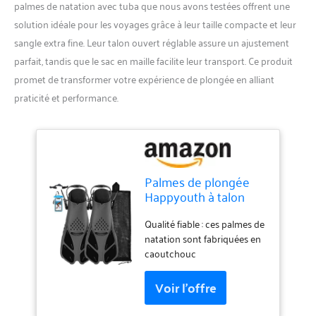
palmes de natation avec tuba que nous avons testées offrent une
solution idéale pour les voyages grâce à leur taille compacte et leur
sangle extra fine. Leur talon ouvert réglable assure un ajustement
parfait, tandis que le sac en maille facilite leur transport. Ce produit
promet de transformer votre expérience de plongée en alliant
praticité et performance.
Palmes de plongée
Happyouth à talon
ouvert réglables -
Taille de voyage -
Qualité fiable : ces palmes de
Avec sac en maille -
natation sont fabriquées en
Pour la plongée avec
caoutchouc
tuba, la plongée et la
thermoplastique élastique
natation - Pour
de haute qualité (TPR) et
adultes, hommes,
polypropylène (PP), léger,
femmes, enfants
doux, flexible et durable,