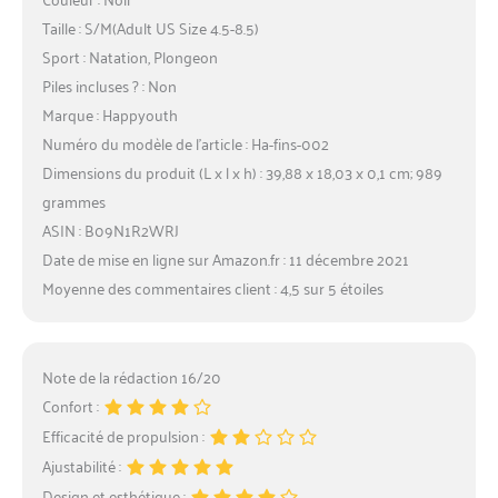
Taille : S/M(Adult US Size 4.5-8.5)
Sport : Natation, Plongeon
Piles incluses ? : Non
Marque : Happyouth
Numéro du modèle de l’article : Ha-fins-002
Dimensions du produit (L x l x h) : 39,88 x 18,03 x 0,1 cm; 989
grammes
ASIN : B09N1R2WRJ
Date de mise en ligne sur Amazon.fr : 11 décembre 2021
Moyenne des commentaires client : 4,5 sur 5 étoiles
Note de la rédaction 16/20
Confort :
Efficacité de propulsion :
Ajustabilité :
Design et esthétique :