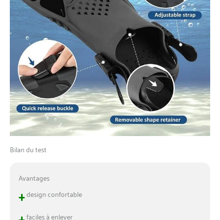
transportées pour les
voyages. 3 tailles unisexes
pour enfants, adolescents,
adultes (femmes, hommes).
Cadeau idéal pour les
amateurs de plongée avec
tuba : nos palmes de
plongée légères sont un
excellent choix pour les
voyageurs passionnés
Achetez un équipement de
plongée avec tuba pour
adultes recevra un sac
étanche pour téléphone
Bilan du test
portable, 1 sangle de
rechange à boucles à
dégagement rapide
Avantages
supplémentaire, 1 sac en
+
maille à séchage rapide
design confortable
adapté et 2 inserts en
+
plastique dur, articles
faciles à enlever