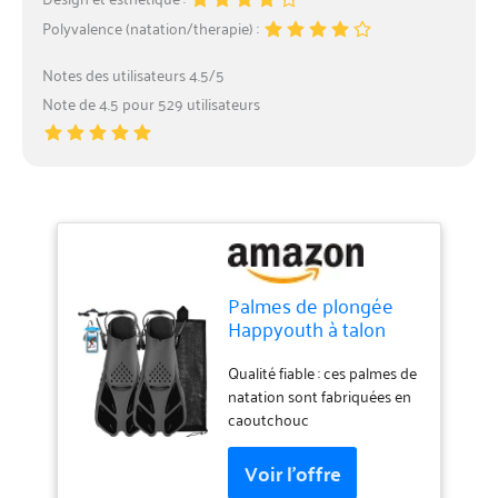
Polyvalence (natation/therapie) :
Notes des utilisateurs 4.5/5
Note de 4.5 pour 529 utilisateurs
Palmes de plongée
Happyouth à talon
ouvert réglables -
Taille de voyage -
Qualité fiable : ces palmes de
Avec sac en maille -
natation sont fabriquées en
Pour la plongée avec
caoutchouc
tuba, la plongée et la
thermoplastique élastique
natation - Pour
de haute qualité (TPR) et
adultes, hommes,
polypropylène (PP), léger,