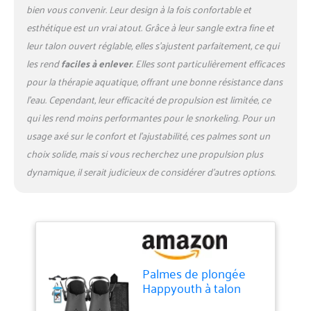
utilisées avec des
bien vous convenir. Leur design à la fois confortable et
chaussures aquatiques et
esthétique est un vrai atout. Grâce à leur sangle extra fine et
des chaussettes aquatiques
leur talon ouvert réglable, elles s’ajustent parfaitement, ce qui
(rappel : veuillez acheter des
tailles au-dessus si vous
les rend
faciles à enlever
. Elles sont particulièrement efficaces
prévoyez de les porter avec
pour la thérapie aquatique, offrant une bonne résistance dans
des chaussons de plongée
l’eau. Cependant, leur efficacité de propulsion est limitée, ce
ensemble) Partenaire de
qui les rend moins performantes pour le snorkeling. Pour un
natation parfait : la lame plus
longue, légère et réactive
usage axé sur le confort et l’ajustabilité, ces palmes sont un
assure un coup de pied
choix solide, mais si vous recherchez une propulsion plus
fluide, sans effort mais en
dynamique, il serait judicieux de considérer d’autres options.
même temps assez puissant.
Les palmes de trek avec
bout ouvert unique et
design en maille en forme de
flamme fraîche, elles
aideront à réduire la
résistance et vous vous
Palmes de plongée
sentirez plus à l'aise et
Happyouth à talon
respirant, inimisent la fatigue
ouvert réglables -
et évitent les crampes,