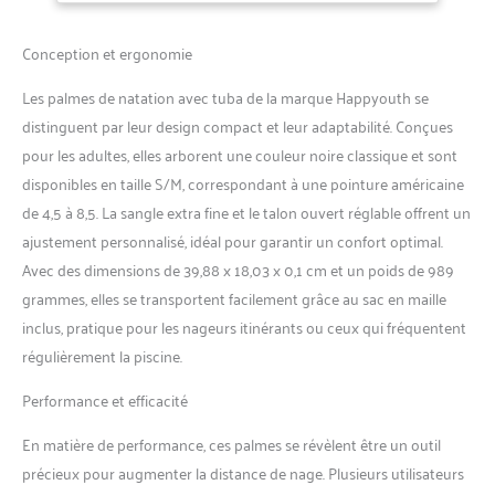
offrant un environnement
confortable pour vos pieds,
Conception et ergonomie
vous permettant de vous
sentir libre sous l'eau, afin
Les palmes de natation avec tuba de la marque Happyouth se
que vous puissiez profiter
distinguent par leur design compact et leur adaptabilité. Conçues
pleinement de vos aventures
pour les adultes, elles arborent une couleur noire classique et sont
Facile à enfiler et à enlever :
talon ouvert et sangles
disponibles en taille S/M, correspondant à une pointure américaine
réglables, boucle à
de 4,5 à 8,5. La sangle extra fine et le talon ouvert réglable offrent un
dégagement rapide, grandes
ajustement personnalisé, idéal pour garantir un confort optimal.
boucles de pouce, vous
Avec des dimensions de 39,88 x 18,03 x 0,1 cm et un poids de 989
donnant un ajustement
facile en une seule fois et
grammes, elles se transportent facilement grâce au sac en maille
vous permettant de mettre
inclus, pratique pour les nageurs itinérants ou ceux qui fréquentent
et de retirer facilement les
régulièrement la piscine.
ailerons ouvertes. Palmes de
plongée réglables adaptées
Performance et efficacité
à différents types et tailles de
pieds, idéales pour le
En matière de performance, ces palmes se révèlent être un outil
partage. Elles peuvent être
précieux pour augmenter la distance de nage. Plusieurs utilisateurs
utilisées avec des