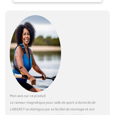
Magnétique [Modèle
pour Entraînement à
2026])
Domicile, Silencieux et
Compact
Mon avis sur ce produit
Le rameur magnétique pour salle de sport à domicile de
LABGREY se distingue par sa facilité de montage et son