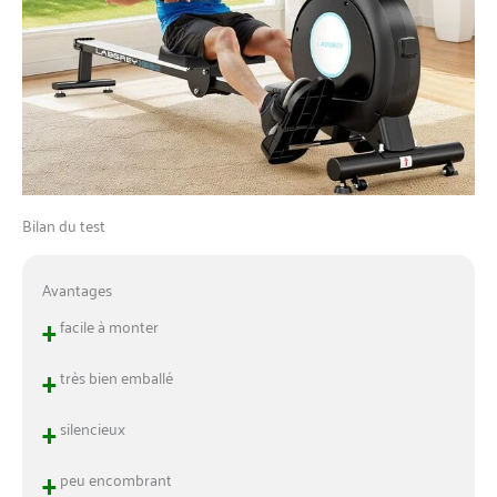
Bilan du test
Avantages
+
facile à monter
+
très bien emballé
+
silencieux
+
peu encombrant