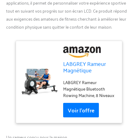
applications, il permet de personnaliser votre expérience sportive
tout en suivant vos progrès sur son écran LCD. Ce produit répond
aux exigences des amateurs de fitness cherchant à améliorer leur
condition physique sans quitter le confort de leur maison.
LABGREY Rameur
Magnétique
D'appartement,
Rameur Bluetooth,
LABGREY Rameur
Écran LCD, Silencieux,
Magnétique Bluetooth
Capacité Maximale
Rowing Machine, 8 Niveaux
158 kg, Idéal pour
de Résistance, Double Rails
l’Entraînement Cardio
en Aluminium, Écran LCD,
à Domicile (H320-
Capacité Maximale 158 kg,
Magnétique [Modèle
pour Entraînement à
2026])
Domicile, Silencieux et
Compact
Un rameur conçu pour la maison