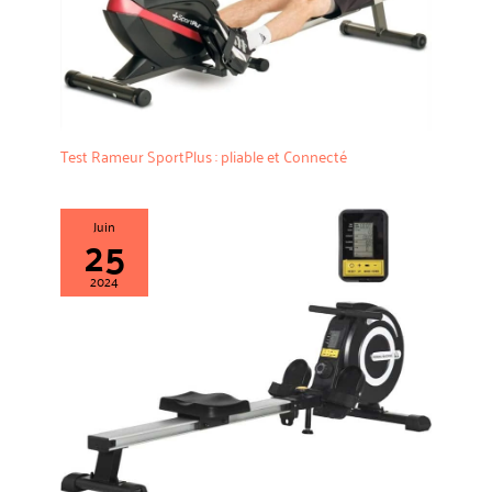
roulement. Dimensions du
produit (L x l x H) : 155 x 26 x 60
cm Assistance 24 heures : le colis
comprend des instructions de
montage (français non garanti) et
toutes les pièces nécessaires.
Nous promettons des retours
gratuits dans un délai d'un mois
et de deux ans pour les pièces de
rechange. Tous les messages
Test Rameur SportPlus : pliable et Connecté
seront répondus dans les 24
heures. (Obtenir de l'aide pour la
commande : 1. Cliquez sur le nom
d'utilisateur du vendeur pour
Juin
25
poser des questions, 2. Contactez
lors de commandes passées.)
2024