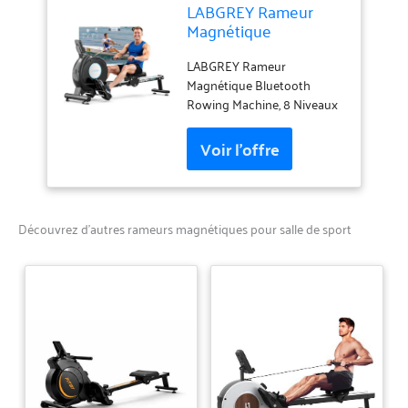
LABGREY Rameur
Magnétique
D'appartement,
Rameur Bluetooth,
LABGREY Rameur
Écran LCD, Silencieux,
Magnétique Bluetooth
Capacité Maximale
Rowing Machine, 8 Niveaux
158 kg, Idéal pour
de Résistance, Double Rails
l’Entraînement Cardio
en Aluminium, Écran LCD,
à Domicile (H320-
Capacité Maximale 158 kg,
Magnétique [Modèle
pour Entraînement à
2026])
Domicile, Silencieux et
Compact
Découvrez d’autres rameurs magnétiques pour salle de sport