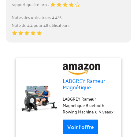
rapport qualité-prix :
Notes des utilisateurs 4.4/5
Note de 4.4 pour 48 utilisateurs
LABGREY Rameur
Magnétique
D'appartement,
Rameur Bluetooth,
LABGREY Rameur
Écran LCD, Silencieux,
Magnétique Bluetooth
Capacité Maximale
Rowing Machine, 8 Niveaux
158 kg, Idéal pour
de Résistance, Double Rails
l’Entraînement Cardio
en Aluminium, Écran LCD,
à Domicile (H320-
Capacité Maximale 158 kg,