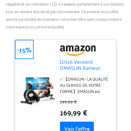
réglable et son moniteur LCD, il s’adapte parfaitement à vos besoins
tout en restant discret et peu encombrant. Ce produit vous offre
ainsi la possibilité de maintenir votre bien-être sans compromettre
votre espace ou votre tranquillité.
-15%
[2026 Version]
DMASUN Rameur
Musculation
D'appartement, 16
✅【DMASUN - LA QUALITÉ
Niveaux de
AU SERVICE DE VOTRE
Résistance, Rameur
FORME】DMASUN est
Magnétique
synonyme d’innovation et
199,99 €
Silencieux avec APP,
de qualité dans le domaine
169,99 €
Écran LCD, Mise à
des équipements de fitness.
Niveau vers Deux
Conçu pour offrir une
Rails, Assemblage
expérience d'entraînement
Facile, Capacité 160KG
supérieure, notre rameur