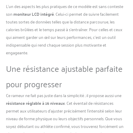
Suivez vos progrès en temps
L’un des aspects les plus pratiques de ce modèle est sans conteste
réel, participez à des défis
virtuels et ajustez l’intensité
son
moniteur LCD intégré
. Celui-ci permet de suivre facilement
de vos séances selon vos
toutes sortes de données telles que la distance parcourue, les
besoins. La connectivité
calories brûlées et le temps passé à s’entraîner. Pour celles et ceux
rend chaque entraînement
qui aiment garder un œil sur leurs performances, c’est un outil
plus motivant et vous aide à
atteindre vos objectifs tout
indispensable qui rend chaque session plus motivante et
en améliorant vos
engageante.
performances.
✅【RÉSISTANCE
Une résistance ajustable parfaite
MAGNÉTIQUE À 16 NIVEAUX
POUR TOUTES LES
pour progresser
INTENSITÉS】Grâce à ses 16
niveaux de résistance
magnétique, le rameur
Ce rameur ne fait pas juste dans la simplicité ; il propose aussi une
musculation DMASUN vous
résistance réglable à 16 niveaux
. Cet éventail de résistances
offre une grande flexibilité
permet aux utilisateurs d’ajuster précisément l’intensité selon leur
d'entraînement. Ajustez
niveau de forme physique ou leurs objectifs personnels. Que vous
facilement l’intensité de vos
séances pour un travail
soyez débutant ou athlète confirmé, vous trouverez forcément un
musculaire complet ou des