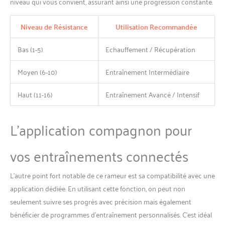
niveau qui vous convient, assurant ainsi une progression constante.
exercices cardio, que vous
soyez débutant ou sportif
Niveau de Résistance
Utilisation Recommandée
expérimenté. Le système
magnétique assure une
Bas (1-5)
Echauffement / Récupération
transition fluide entre les
niveaux, garantissant un
Moyen (6-10)
Entraînement Intermédiaire
mouvement doux et
silencieux. ✅【UN DESIGN
ERGONOMIQUE POUR UN
Haut (11-16)
Entraînement Avancé / Intensif
CONFORT MAXIMAL】Pensé
pour une utilisation
L’application compagnon pour
prolongée, le rameur
DMASUN est doté d’un siège
rembourré et ergonomique,
vos entraînements connectés
ainsi que de larges pédales
antidérapantes pour un
L’autre point fort notable de ce rameur est sa compatibilité avec une
maintien parfait. L’écran LCD
clair vous permet de suivre
application dédiée. En utilisant cette fonction, on peut non
en direct vos performances
seulement suivre ses progrès avec précision mais également
(temps, distance, calories
bénéficier de programmes d’entraînement personnalisés. C’est idéal
brûlées, etc.). Tout est conçu