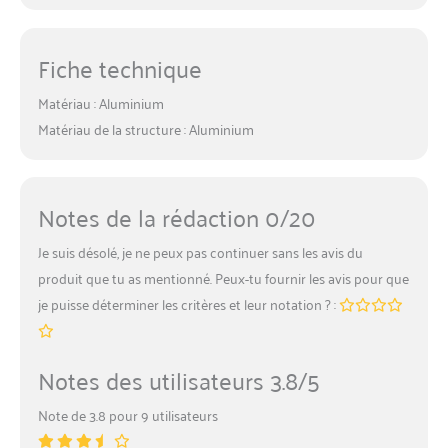
rangement pratique et peu
encombrant dans les
espaces restreints.
Fiche technique
✅【STRUCTURE SOLIDE ET
STABLE POUR UN
Matériau : Aluminium
ENTRAÎNEMENT SANS
Matériau de la structure : Aluminium
RISQUES】Fabriqué avec
des matériaux de haute
qualité, ce rameur est conçu
pour supporter une charge
Notes de la rédaction 0/20
maximale de 160 kg. La
double glissière robuste
Je suis désolé, je ne peux pas continuer sans les avis du
assure une stabilité optimale,
permettant un mouvement
produit que tu as mentionné. Peux-tu fournir les avis pour que
d’aviron fluide sans
je puisse déterminer les critères et leur notation ? :
basculement ni bruit. Son
cadre durable offre une
sécurité renforcée, faisant de
Notes des utilisateurs 3.8/5
ce rameur un choix fiable
pour toute la famille.
Note de 3.8 pour 9 utilisateurs
✅【INSTALLATION RAPIDE
ET UTILISATION