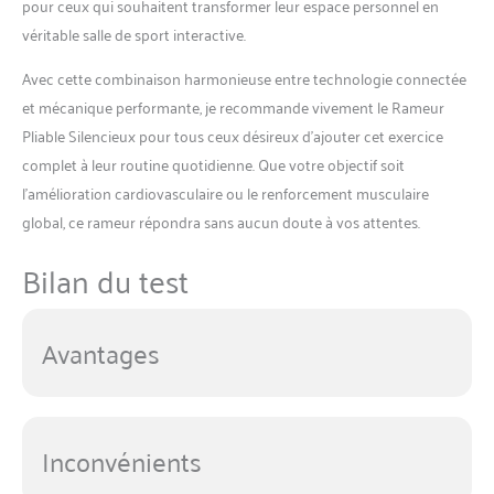
pour ceux qui souhaitent transformer leur espace personnel en
pour rendre chaque séance
véritable salle de sport interactive.
agréable et confortable,
même lors des
Avec cette combinaison harmonieuse entre technologie connectée
entraînements intenses.
✅【GAIN DE PLACE AVEC
et mécanique performante, je recommande vivement le Rameur
SON DESIGN PLIABLE】
Pliable Silencieux pour tous ceux désireux d’ajouter cet exercice
Avec une longueur de 162
complet à leur routine quotidienne. Que votre objectif soit
cm, ce rameur DMASUN est
l’amélioration cardiovasculaire ou le renforcement musculaire
conçu pour accueillir des
utilisateurs mesurant jusqu'à
global, ce rameur répondra sans aucun doute à vos attentes.
195 cm. Grâce aux roues de
transport intégrées à l'avant,
Bilan du test
il se déplace facilement
d'une pièce à l'autre sans
effort. Lorsque vous avez
Avantages
terminé votre entraînement,
il se range verticalement
pour économiser de l'espace,
se glissant aisément dans un
Inconvénients
coin ou contre un mur. Une
solution parfaite pour un