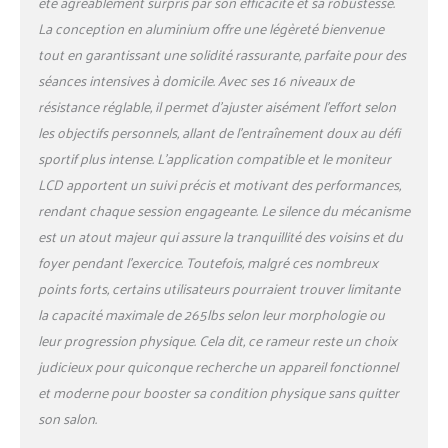
été agréablement surpris par son efficacité et sa robustesse.
Que vous ayez des
La conception en aluminium offre une légèreté bienvenue
questions ou besoin
d’assistance, notre équipe
tout en garantissant une solidité rassurante, parfaite pour des
est à votre disposition pour
séances intensives à domicile. Avec ses 16 niveaux de
vous offrir un soutien
résistance réglable, il permet d’ajuster aisément l’effort selon
complet. Faites confiance à
les objectifs personnels, allant de l’entraînement doux au défi
DMASUN pour une
sportif plus intense. L’application compatible et le moniteur
expérience d’achat sécurisée
et un équipement conçu
LCD apportent un suivi précis et motivant des performances,
pour durer.
rendant chaque session engageante. Le silence du mécanisme
est un atout majeur qui assure la tranquillité des voisins et du
foyer pendant l’exercice. Toutefois, malgré ces nombreux
points forts, certains utilisateurs pourraient trouver limitante
la capacité maximale de 265lbs selon leur morphologie ou
leur progression physique. Cela dit, ce rameur reste un choix
judicieux pour quiconque recherche un appareil fonctionnel
et moderne pour booster sa condition physique sans quitter
son salon.