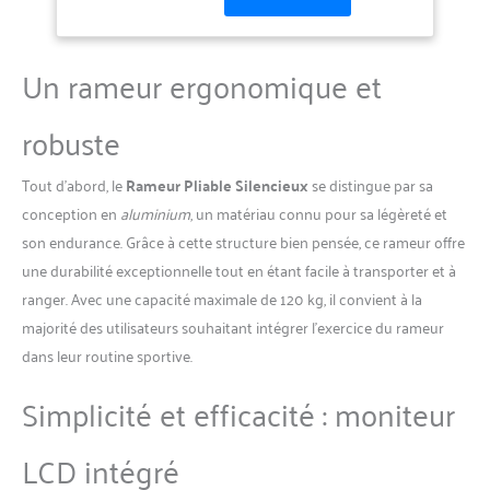
magnétique est une solution
robuste et élégante pour les
séances de musculation à
Un rameur ergonomique et
domicile. Avec DMASUN,
vous bénéficiez de la
durabilité, de la sécurité et
robuste
d'un confort inégalé, vous
permettant de transformer
Tout d’abord, le
Rameur Pliable Silencieux
se distingue par sa
votre maison en un véritable
conception en
aluminium
, un matériau connu pour sa légèreté et
espace de sport.
✅【CONNECTIVITÉ APP
son endurance. Grâce à cette structure bien pensée, ce rameur offre
POUR UNE EXPÉRIENCE
une durabilité exceptionnelle tout en étant facile à transporter et à
IMMERSIVE】Ce rameur est
ranger. Avec une capacité maximale de 120 kg, il convient à la
équipé de la fonctionnalité
majorité des utilisateurs souhaitant intégrer l’exercice du rameur
de connexion à des
dans leur routine sportive.
applications, compatible
avec des plateformes telles
Simplicité et efficacité : moniteur
que Kinomap et EXR. Vous
pourrez ainsi profiter de
programmes d'entraînement
LCD intégré
interactifs et personnalisés.