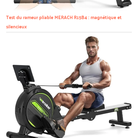
Test du rameur pliable MERACH R15B4 : magnétique et
silencieux