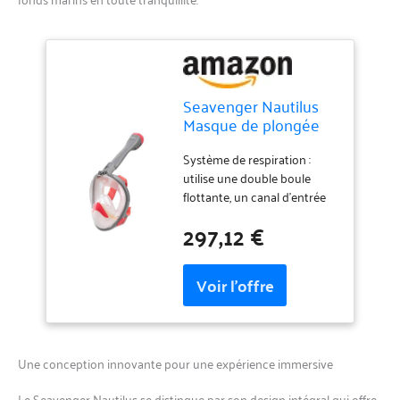
Seavenger Nautilus
Masque de plongée
intégral avec tuba
avec nouveau
Système de respiration :
système respiratoire
utilise une double boule
(corail, taille S/M)
flottante, un canal d'entrée
complet et des valves de
297,12 €
sortie unidirectionnelles.
Lentille moderne : la lentille
panoramique inclinée à 180°
utilise la technologie anti-
buée, anti-fuite et anti-
vertiges. Ajustement
sécurisé : disponible en 3
Une conception innovante pour une expérience immersive
tailles avec sangles
élastiques réglables pour un
Le Seavenger Nautilus se distingue par son design intégral qui offre