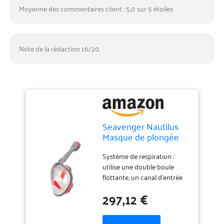
Moyenne des commentaires client : 5,0 sur 5 étoiles
Note de la rédaction 16/20
Seavenger Nautilus
Masque de plongée
intégral avec tuba
avec nouveau
Système de respiration :
système respiratoire
utilise une double boule
(corail, taille S/M)
flottante, un canal d'entrée
complet et des valves de
297,12 €
sortie unidirectionnelles.
Lentille moderne : la lentille
panoramique inclinée à 180°