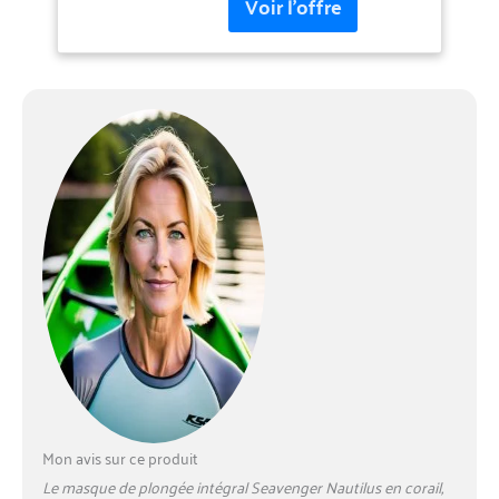
utilise la technologie anti-
buée, anti-fuite et anti-
vertiges. Ajustement
sécurisé : disponible en 3
tailles avec sangles
élastiques réglables pour un
ajustement parfait. Image
parfaite : documentez votre
aventure sous-marine avec
le support de caméra
d'action amovible. Sac
d'accessoires : comprend
une paire de bouchons
d'oreille, un joint torique, une
valve, un sac de rangement
pour masque et un manuel
de l'utilisateur (français non
garanti).
Mon avis sur ce produit
Le masque de plongée intégral Seavenger Nautilus en corail,