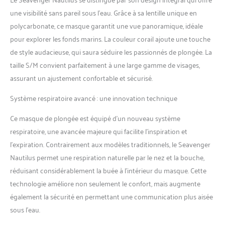
ajustement parfait. Image
parfaite : documentez votre
une visibilité sans pareil sous l’eau. Grâce à sa lentille unique en
aventure sous-marine avec
polycarbonate, ce masque garantit une vue panoramique, idéale
le support de caméra
pour explorer les fonds marins. La couleur corail ajoute une touche
d'action amovible. Sac
de style audacieuse, qui saura séduire les passionnés de plongée. La
d'accessoires : comprend
une paire de bouchons
taille S/M convient parfaitement à une large gamme de visages,
d'oreille, un joint torique, une
assurant un ajustement confortable et sécurisé.
valve, un sac de rangement
pour masque et un manuel
Système respiratoire avancé : une innovation technique
de l'utilisateur (français non
garanti).
Ce masque de plongée est équipé d’un nouveau système
respiratoire, une avancée majeure qui facilite l’inspiration et
l’expiration. Contrairement aux modèles traditionnels, le Seavenger
Nautilus permet une respiration naturelle par le nez et la bouche,
réduisant considérablement la buée à l’intérieur du masque. Cette
technologie améliore non seulement le confort, mais augmente
également la sécurité en permettant une communication plus aisée
sous l’eau.