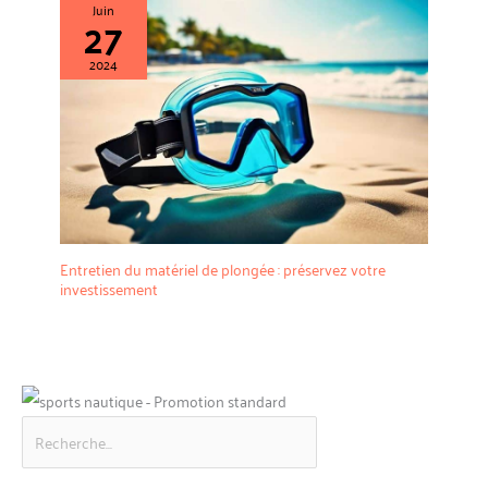
Juin
de l'arête du nez à la base du
de l'arête du nez à la base du
27
menton lorsque vous choisissez
menton lorsque vous choisissez
la taille. Pour moins de 10-12 cm
la taille. Pour moins de 10-12 cm
(3,9-4,7 pouces), choisissez S/M ;
(3,9-4,7 pouces), choisissez S/M ;
2024
pour plus de 12 cm (4,7 pouces),
pour plus de 12 cm (4,7 pouces),
choisissez L/XL. Le masque
choisissez L/XL. Le masque
plongée anti-buée intégral peut
plongée anti-buée intégral peut
être facilement démonté et
être facilement démonté et
transporté dans un sac de
transporté dans un sac de
transport qui est non seulement
transport qui est non seulement
portable, mais aussi beau et
portable, mais aussi beau et
pratique. C'est le meilleur choix
pratique. C'est le meilleur choix
de cadeau pour vos amis et
de cadeau pour vos amis et
famalies cet été.
famalies cet été.
Entretien du matériel de plongée : préservez votre
investissement