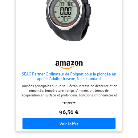
chargée) et la durée de vie de la
plongées, durée de la session de
batterie est jusqu'à 6 jours en
plongée, boussole intégrée
mode heure ; lorsque vous ne
permettant d'explorer en toute
plongez pas, connectez-vous sans
tranquillité. GÈRE 3 MÉLANGES
fil à Suunto App pour recevoir
DE GAZ NITROX DIFFÉRENTS :
des notifications d'applications
Fonction exécutable pendant la
【Plusieurs Modes de Plongée】
plongée, idéale pour les
Choisissez entre 3 modes de
plongeurs avancés ou techniques
plongée, naviguez dans le menu
qui ont besoin d'une gestion
simple et basculez facilement
flexible du gaz. RAFFAELLO N'EST
entre les vues et les paramètres
PAS SEULEMENT UN BIJOU DE
Vous pouvez facilement
DESIGN, MAIS AUSSI
personnaliser votre mode de
D'EFFICACITÉ : Son design
plongée dans l'application
ultraplat garantit que
Suunto, choisir différents styles
l'ordinateur repose
d'affichage et choisir les détails
confortablement sur le brassard,
SEAC Partner Ordinateur de Poignet pour la plongée en
que vous souhaitez voir pendant
réduisant ainsi la résistance et
apnée. Adulte Unisexe, Noir, Standard
votre plongée La
l'encombrement. Son
personnalisation des modes de
impressionnante autonomie de 4
Données principales sur un seul écran: vitesse de descente et de
plongée vous permet également
ans, ainsi que son remplacement
remontée, température, temps d'immersion, temps de
de définir les paramètres des
facile par l'utilisateur, vous
récupération en surface et profondeur. Fonctions chronomètre et
gaz, des algorithmes et des
garantissent d'être prêt pour
compte à rebours. Enregistrez les sessions d’apnée jusqu’à 99
110,99 €
alarmes de plongée 【Connexion
toutes vos aventures de plongée.
plongées. Fonctionne avec une pile CR2032 standard et est
sans Sil】Suivez facilement les
CRESSI, ENTREPRISE FAMILIALE :
étanche jusqu’à 100 mètres de profondeur. Écran rétroéclairé.
96,56 €
données de pression
Développe avec passion des
atmosphérique directement
produits pour les sports
depuis votre poignet Associez
nautiques depuis 1946.
votre Suunto D5 au Suunto Tank
POD avant de plonger pour
connaître sans fil la pression du