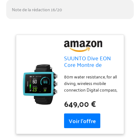
Note de la rédaction 16/20
SUUNTO Dive EON
Core Montre de
Plongée Numérique
avec Écran Couleur
80m water resistance, for all
Facile à Lire, Étanche à
diving, wireless mobile
80m, Ordinateur sous-
connection Digital compass,
Marine avec Fonctions
wireless tank pressure
649,00 €
de Réveil,
Rechargeable battery,
Chronomètre, Météo,
updatable software,
Boussole, Batterie
customizable
Rechargeable