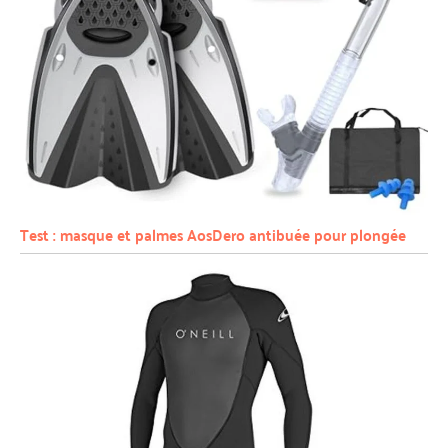
Test : masque et palmes AosDero antibuée pour plongée