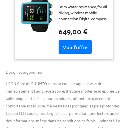
Plongée Numérique
avec Écran Couleur
80m water resistance, for all
Facile à Lire, Étanche à
diving, wireless mobile
80m, Ordinateur sous-
connection Digital compass,
Marine avec Fonctions
wireless tank pressure
649,00 €
de Réveil,
Rechargeable battery,
Chronomètre, Météo,
updatable software,
Boussole, Batterie
customizable
Rechargeable
Design et ergonomie
L’EON Core de SUUNTO, dans sa couleur aqua blue, attire
immédiatement l’œil grâce à son esthétique moderne et épurée. Sa
taille unique est idéale pour les adultes, offrant un ajustement
confortable et sécurisé, même lors des plongées les plus profondes.
L’écran LCD couleur est large et clair, permettant une lecture aisée
des informations, même dans les conditions de faible luminosité. Le
design global est à la fois robuste et élégant, ce qui en fait un choix