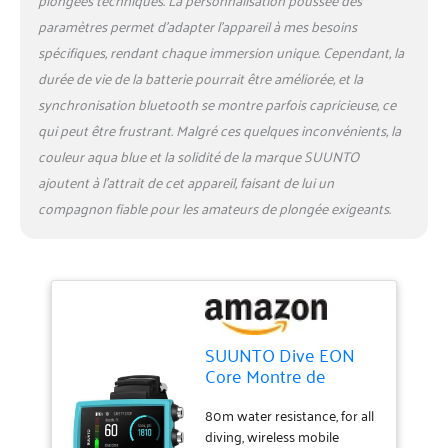
paramètres permet d’adapter l’appareil à mes besoins
spécifiques, rendant chaque immersion unique. Cependant, la
durée de vie de la batterie pourrait être améliorée, et la
synchronisation bluetooth se montre parfois capricieuse, ce
qui peut être frustrant. Malgré ces quelques inconvénients, la
couleur aqua blue et la solidité de la marque SUUNTO
ajoutent à l’attrait de cet appareil, faisant de lui un
compagnon fiable pour les amateurs de plongée exigeants.
SUUNTO Dive EON
Core Montre de
Plongée Numérique
avec Écran Couleur
80m water resistance, for all
Facile à Lire, Étanche à
diving, wireless mobile