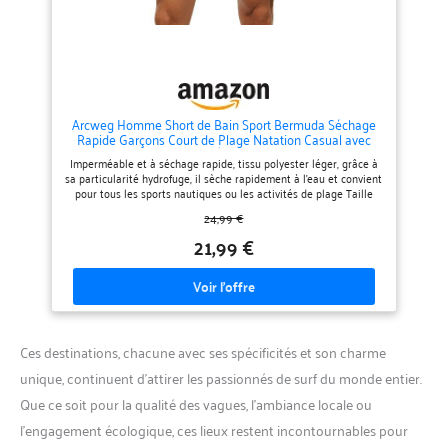
(EU), veuillez choisir L. Si vous
avez besoin de plus
d'informations, consultez le
tableau des tailles dans la
description.
Arcweg Homme Short de Bain Sport Bermuda Séchage
Rapide Garçons Court de Plage Natation Casual avec
Cordon Réglable Élastique Noir M(EU)
Imperméable et à séchage rapide, tissu polyester léger, grâce à
sa particularité hydrofuge, il sèche rapidement à l'eau et convient
pour tous les sports nautiques ou les activités de plage Taille
réglable, bande élastique avec cordon de serrage, étirement de 5
24,99 €
à 8 cm possible, détente et confort, facile à serrer, ne vous
inquiétez pas de tomber le pantalon Poche latérale pratique,
21,99 €
deux poches en maille avec fermeture éclair qui permettent de
drainer l'eau, également pratique pour les petites choses, pour
éviter de les perdre Slip intérieur en maille, toutes les coutures
sont ourlées, respirant et à séchage rapide, doux, sans frottement
ni irritation Design sportif, matériau légèrement élastique et
petite fente, mouvement libre pendant le sport, idéal pour les
sports de plage. Lavable en machine.Suggestion de taille: Si vous
Ces destinations, chacune avec ses spécificités et son charme
portez habituellement M (EU), veuillez choisir L. Si vous avez
besoin de plus d'informations, consultez le tableau des tailles
unique, continuent d’attirer les passionnés de surf du monde entier.
dans la description.
Que ce soit pour la qualité des vagues, l’ambiance locale ou
l’engagement écologique, ces lieux restent incontournables pour