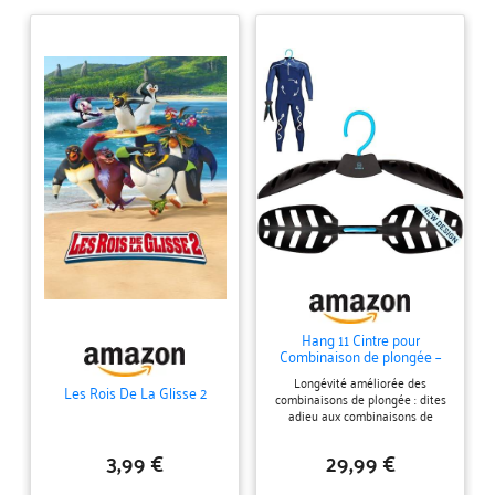
Hang 11 Cintre pour
Combinaison de plongée –
Cintres ultimes pour surfeurs,
Longévité améliorée des
améliore la longévité de
Les Rois De La Glisse 2
combinaisons de plongée : dites
Votre Combinaison Humide,
adieu aux combinaisons de
séchage Rapide, idéal pour
plongée et combinaisons
l'équipement de plongée
étanches étirées et déformées
sous-Marine (Bleu)
3,99 €
29,99 €
Les larges épaulettes de notre
cintre avec aérations