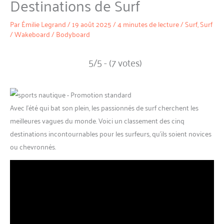
Destinations de Surf
Par
Émilie Legrand
/
19 août 2025
/
4 minutes de lecture
/
Surf
,
Surf
/ Wakeboard / Bodyboard
5/5 - (7 votes)
Avec l’été qui bat son plein, les passionnés de surf cherchent les
meilleures vagues du monde. Voici un classement des cinq
destinations incontournables pour les surfeurs, qu’ils soient novices
ou chevronnés.