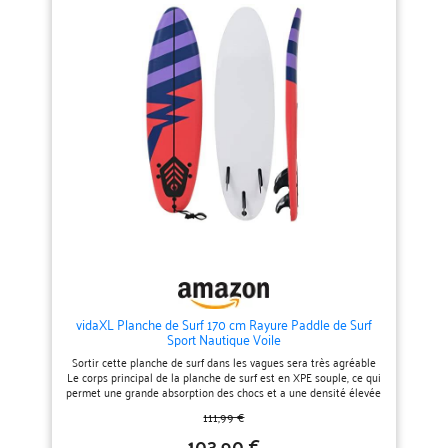
ailettes de propulseur en
propulseur en plastique robuste
plastique robuste donne au rider
donne au surfeur beaucoup de
beaucoup de contrôle sur la
contrôle sur la vague ; une laisse
vague ; une laisse à la cheville de
de cheville de haute qualité est
haute qualité est incluse pour
incluse pour vous connecter à la
vous connecter à la planche afin
planche de sorte que vous ne la
que vous ne la perdiez pas après
perdiez pas après une chute
un essuyage. 【Fond lisse :】 le
dans l'eau.Avec cet ensemble
fond lisse vous assure une glisse
complet, vous êtes prêt à glisser
en douceur sur l'eau. Facile à
sur les vagues . Couleur :
utiliser : un ensemble de trois
bleu;Matériau : planche en XPE +
ailettes de propulseur en
fond en PP + noyau en mousse
plastique robuste donne au rider
EPS;Dimensions : 170 x 46,8 x 8
beaucoup de contrôle sur la
cm (L x l x É)
vague ; une laisse à la cheville de
haute qualité est incluse pour
vous connecter à la planche afin
que vous ne la perdiez pas après
un essuyage
vidaXL Planche de Surf 170 cm Rayure Paddle de Surf
Sport Nautique Voile
Sortir cette planche de surf dans les vagues sera très agréable
Le corps principal de la planche de surf est en XPE souple, ce qui
permet une grande absorption des chocs et a une densité élevée
qui offre une bonne flottabilité pour les débutants Le noyau léger
111,99 €
en mousse EPS ajoute à la rigidité et à la résistance de
l'ensemble de la planche de surf.Le fond lisse vous assure une
103,90 €