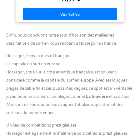
contre le vent et le soleil pendant les activités aquatiques
PANNEAUX EN ELASTANE POUR SOUPLESSE ET CONFORT - Les
zones latérales, les manches et le col sont conçus pour favoriser
la liberté de mouvement et aider à réduire les frottements
pendant l’utilisation prolongée ZIP FRONTAL YKK POUR
UTILISATION PRATIQUE - Équipée d’une fermeture frontale YKK
conçue pour faciliter l’enfilage et le retrait de manière rapide et
Enfin, nous concluons notre tour d’horizon des meilleures
pratique avant et après les activités aquatiques CONÇU ET
FABRIQUÉ EN ITALIE PAR CRESSI DEPUIS 1946 - Développé sur
destinations de surf en nous rendant à Hossegor, en france.
la base de la longue expérience CRESSI dans les combinaisons,
les équipements de snorkeling et les accessoires pour sports
Hossegor, le joyau du surf français
aquatiques, pour une utilisation fiable et fonctionnelle
La capitale du surf en europe
Hossegor, situé sur la côte atlantique française, est souvent
considéré comme la capitale du surf en europe. Avec ses longues
plages de sable fin et ses puissantes vagues, ce spot est un véritable
joyau pour les surfeurs. Les plages comme
La Gravière
et
Les Culs
Nus
sont célèbres pour leurs vagues tubulaires qui attirent des
surfeurs du monde entier.
Un lieu de compétitions prestigieuses
Hossegor est également le théâtre de compétitions prestigieuses