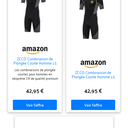
ZCCO Combinaison de
Plongée Courte Homme 1.5
mm Shorty Néoprène
Les combinaisons de plongée
Natation L
ZCCO Combinaison de
courtes pour hommes en
Plongée Courte Homme 1.5
néoprène CR de qualité premium
mm Shorty Néoprène
incluent du nylon et du spandex.
Natation M
Flexibilité suffisante, matériaux
42,95 €
42,95 €
écologiques, ne vous inquiétez
pas de l’intimité avec votre peau.
PROTECTION INTÉGRALE DU
CORPS - La combinaison de
plongée en néoprène de 1,5 mm
offre une protection thermique
amplement suffisante
(MAINTIENT LA CHALEUR). Le
rembourrage supplémentaire au