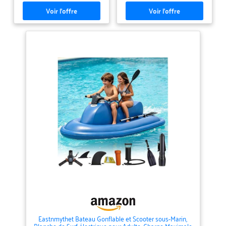
garantissent un maintien sûr
sans compromettre votre
précieux équipement. Les cintres
réguliers endommagent les
épaules de votre costume et
peuvent même se casser sous la
lourde charge. Investissez dans
la longévité de votre équipement
avec notre cintre de combinaison
de plongée. Séchage rapide :
profitez de la puissance de la
technologie de séchage rapide.
Notre cintre pour combinaison
de plongée avec aérations est
conçu pour une circulation rapide
de l'air, éliminant l'humidité et
les odeurs désagréables.
Accrochez votre combinaison de
plongée après la patrouille de
l'aube et laissez-la sécher à
temps pour votre séance de
l'après-midi. Robuste comme des
ongles : les cintres pliables
traditionnels ont un système de
verrouillage avec un bouton
poussoir qui se casse souvent.
Notre design nouvellement
développé élimine complètement
ce système fragile, assurant que
Eastnmythet Bateau Gonflable et Scooter sous-Marin,
le cintre peut supporter les
Planche de Surf électrique pour Adulte, Charge Maximale