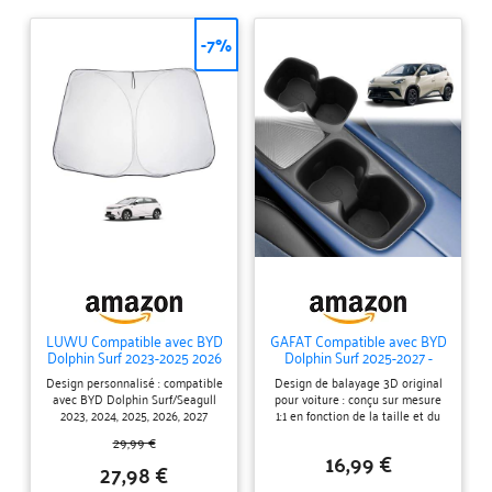
-7%
LUWU Compatible avec BYD
GAFAT Compatible avec BYD
Dolphin Surf 2023-2025 2026
Dolphin Surf 2025-2027 -
Protection solaire de voiture
Coque de protection pour
Design personnalisé : compatible
Design de balayage 3D original
pliable Pare-soleil intérieur
porte-gobelet, en caoutchouc
avec BYD Dolphin Surf/Seagull
pour voiture : conçu sur mesure
Pare-soleil avant Protection
souple TPE - Pour console
2023, 2024, 2025, 2026, 2027
1:1 en fonction de la taille et du
UV Protection contre la
centrale - OEM -
【Facile à utiliser et à ranger】
contour de la zone du porte-
chaleur Dolphin Surf
Antidérapante, résistante aux
29,99 €
La protection solaire pour pare-
gobelet, compatible avec BYD
Accessoires
chocs - Accessoire
16,99 €
brise de voiture se déplie
Dolphin Surf/Seagull 2025, 2026,
27,98 €
facilement et peut être pliée et
2027 【Gardez le porte-boissons