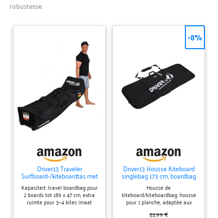
robustesse.
-8%
Driver13 Traveler
Driver13 Housse Kiteboard
Surfboard-/kiteboardtas met
singlebag 173 cm, boardbag
wielen 192 cm, Travel
rembourré avec Protection
Kapasiteit: travel boardbag pour
Housse de
boardbag voor 2 Boards tot
d’ailerons, bandoulière, Noir
2 boards tot 189 x 47 cm, extra
kiteboard/kiteboardbag: housse
189 x 47 cm, ca. 300 L, zwart
ruimte pour 3–4 kites (maat
pour 1 planche, adaptée aux
afhankelijk) Reisgemak: durables
planches jusqu’à 170 x 57 cm,
53,99 €
roulettes et stevige draaggrepen;
pour transport et stockage en