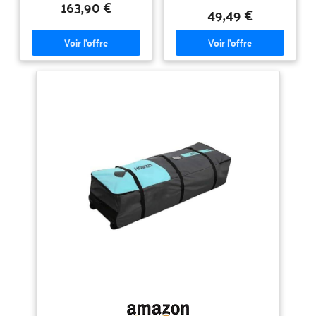
163,90 €
rondomlopende 2-weg rits pour
kitesurf Confort: système de
49,49 €
makkelijk inpakken Protectie:
portage avec bandoulière et
gevoerde constructie avec
poignée, réglable
versterkte bodem et gevoerde
individuellement pour un
tussenplaat; fixatiebanden pour
transport confortable jusqu’au
beide boards Specificaties:
spot Protection: rembourrage en
extérieur polyester, binnenzak
mousse tout autour et matériaux
nylon, dimensions 192 x 50 x 35
résistants (extérieur polyester,
cm, kleur noir
intérieur nylon), fermeture éclair
2 voies sur tout le pourtour pour
une fermeture sûre et un
rangement protégé de la
poussière Développement:
développé en Allemagne depuis
2007; contrôle qualité continu
pour une finition durable et une
utilisation fiable