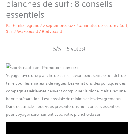
planches de surf : 8 conseils
essentiels
Par
Émilie Legrand
/
2 septembre 2025
/
4 minutes de lecture
/
Surf
,
Surf / Wakeboard / Bodyboard
5/5 - (5 votes)
Voyager avec une planche de surf en avion peut sembler un défi de
taille pour les amateurs de vagues. Les variations des politiques des
compagnies aériennes peuvent compliquer la tâche, mais avec une
bonne préparation, il est possible de minimiser les désagréments.
Dans cet article, nous vous présenterons huit conseils essentiels
pour voyager sereinement avec votre planche de surf.