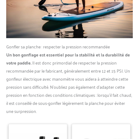
refroidissement actif avec
ventilateur axial à grande vitesse
et ouvertures efficaces de
dissipation thermique pour
limiter l’accumulation de chaleur.
Cette pompe electrique paddle
aide à maintenir des
performances stables même
pendant les journées d’été les
plus chaudes.
Gonfler sa planche : respecter la pression recommandée
Un bon gonflage est essentiel pour la stabilité et la durabilité de
votre paddle.
Il est donc primordial de respecter la pression
recommandée par le fabricant, généralement entre 12 et 15 PSI. Un
gonfleur électrique avec manomètre vous aidera à atteindre cette
pression sans difficulté. N’oubliez pas également d’adapter cette
pression en fonction des conditions climatiques : lorsqu’il fait chaud,
il est conseillé de sous-gonfler légèrement la planche pour éviter
une surpression.