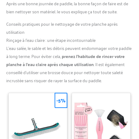
paddle board portable est facile
pendant les chaudes journées d’été. [Lumière LED Intégrée]
Après une bonne journée de paddle, la bonne façon de faire est de
à transporter. La poignée en
Cette pompe paddle électrique est équipée d’une lumière LED
nylon et le sac de rangement
bien nettoyer son matériel. Je vous explique ça tout de suite.
intégrée, pratique pour une utilisation en extérieur la nuit et
inclus permettent de l’emporter
pour rendre vos déplacements plus pratiques.
facilement dans le coffre de
Conseils pratiques pour le nettoyage de votre planche après
voiture, en camping ou en
voyage. La lampe LED intégrée
utilisation
peut également servir de lampe
de secours, idéale pour une
Rinçage à l’eau claire : une étape incontournable
utilisation de nuit au bord du lac
L’eau salée, le sable et les débris peuvent endommager votre paddle
ou lors d’activités en plein air.
à long terme. Pour éviter cela,
prenez l’habitude de rincer votre
planche à l’eau claire après chaque utilisation
. Il est également
conseillé d’utiliser une brosse douce pour nettoyer toute saleté
incrustée sans risquer de rayer la surface du paddle.
-5%