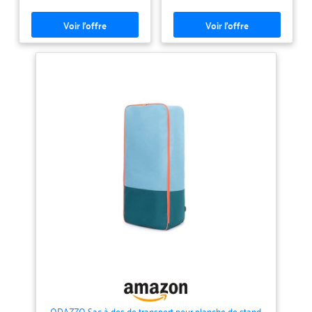
réparation - avec des poches
latérales doubles et une
structure interne qui stabilise
l'équipement pendant le
transport vers des points de
lancement éloignés. Système de
ventilation à flux d'air avancé :
doté d'un panneau dorsal en
maille respirante profilée avec
un motif de grille géométrique
pour améliorer le
refroidissement et minimiser la
fatigue dorsale -
particulièrement bénéfique lors
de marches en montée ou de
port prolongé dans des
conditions humides. Construction
renforcée en tissu Oxford 600D :
Utilise du tissu Oxford 600D
étroitement tissé pour une
durabilité exceptionnelle contre
les déchirures, les perforations et
les pliages répétés - maintient
son intégrité même après des
cycles fréquents de
gonflage/dégonflage et une
manipulation brutale dans les
ports ou les campings. Rapport
poids/capacité optimisé :
exceptionnellement léger pour
ODAZZO Sac à dos de transport pour planche de stand