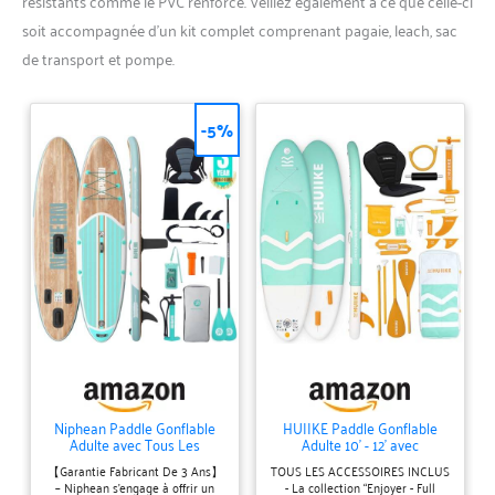
résistants comme le PVC renforcé. Veillez également à ce que celle-ci
soit accompagnée d’un kit complet comprenant pagaie, leach, sac
de transport et pompe.
-5%
Niphean Paddle Gonflable
HUIIKE Paddle Gonflable
Adulte avec Tous Les
Adulte 10' - 12' avec
Accessoires, 320cm
Accessoires Inclus
【Garantie Fabricant De 3 Ans】
TOUS LES ACCESSOIRES INCLUS
Planches de Stand Up
– Niphean s’engage à offrir un
- La collection “Enjoyer - Full
Paddle Gonflables pour Tous