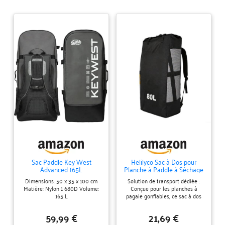
Sac Paddle Key West
Helilyco Sac à Dos pour
Advanced 165L
Planche à Paddle à Séchage
Rapide 600D Oxford pour le
Dimensions: 50 x 35 x 100 cm
Solution de transport dédiée :
Stockage de la Planche
Matière: Nylon 1 680D Volume:
Conçue pour les planches à
Gonflable de Paddle Noir
165 L
pagaie gonflables, ce sac à dos
(80L)
peut accueillir des configurations
complètes, y compris la planche,
59,99 €
21,69 €
la pagaie, la pompe et le kit de