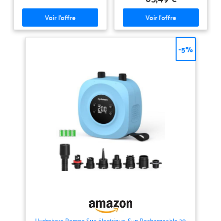
paddle convient aussi aux kayaks,
400L/min pour un remplissage
radeaux, matelas gonflables,
express, puis passe
petites piscines et autres articles
automatiquement en mode
gonflables. Légère et compacte
précision à 100L/min à 80% de
avec seulement 2 kg, cette
la pression cible. L'arrêt
pompe electrique paddle est
automatique s'active dès la
facile à transporter grâce à sa
pression souhaitée atteinte –
-5%
poignée et son sac de
réglage sans surveillance.
rangement. Éclairage intégré
Préréglages Intelligents pour une
pour plus de praticité. [Double
Utilisation Simplifiée : 5 modes
alimentation pour une utilisation
optimisés : SUP (12 PSI), Tente
flexible]Doté d’une batterie
(4,5 PSI), Jouet de Piscine (1 PSI),
rechargeable haute capacité de
Dégonflage (±0,5 PSI précis) et
13 500 mAh, ce gonfleur paddle
Mode Personnalisé (1-20 PSI).
electrique peut gonfler 4 SUP
Plus de réglages fastidieux, plus
avec une charge complète, ce qui
de temps pour profiter de l'eau.
le rend idéal pour les sorties en
Alimentation Double pour des
famille et les activités de groupe.
Aventures Sans Limite : Jusqu'à 7-
Il prend aussi en charge
10 gonflages complets de SUP.
l’alimentation 12 V DC via un
En cas de batterie faible,
véhicule, offrant une solution
basculez instantanément sur
pratique en
l'adaptateur 12V inclus.
déplacement.Rechargez
L'assurance anti-panne en plein
l’appareil rapidement après une
air. Gonflage Rapide &
décharge complète pour garantir
Dégonflage de Précision : Le
un fonctionnement optimal.
mode dégonflage (±0,5 PSI)
[Gonflage et dégonflage rapides
réduit le volume de votre
à double étage]Cette pompe
équipement en minutes pour un
electrique paddle permet de
rangement ultra-compact. Kit
gonfler un SUP de 11 pieds à 15
Portable Tout-Inclus : Seulement
Hydrohero Pompe Sup électrique, Sup Rechargeable 20