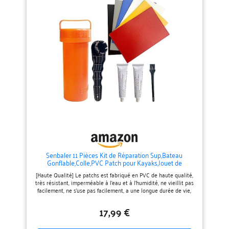
mouvements naturels de votre
planche, prévenant les ruptures
fragiles sous la pression et
l'impact des vagues KIT
COMPLET AVEC INSTRUCTIONS
- Contient tous les matériaux et
les indications claires
nécessaires pour effectuer les
réparations sur site, sans outils
supplémentaires ni adhésifs
additionnels PROLONGE LA
DURÉE DE VIE DE
L'ÉQUIPEMENT - Empêche les
petits dommages de se
transformer en défaillance
structurelle irréparable,
protégeant votre investissement
dans un équipement SUP de
qualité
Senbaler 11 Pièces Kit de Réparation Sup,Bateau
Gonflable,Colle,PVC Patch pour Kayaks,Jouet de
Piscine,Radeau de Gonflage (11)
[Haute Qualité] Le patchs est fabriqué en PVC de haute qualité,
très résistant, imperméable à l'eau et à l'humidité, ne vieillit pas
facilement, ne s'use pas facilement, a une longue durée de vie,
peut être utilisé pendant longtemps, etc., facile à transporter, ne
prend pas de place, peut être pris à tout moment, ne s'inquiète
17,99 €
pas du contact avec l'eau, ne peut pas être utilisé. [Facile à
Utiliser] Kit de réparation de bateau facile à utiliser, peut vous
aider à réparer rapidement les pièces cassées, économiser du