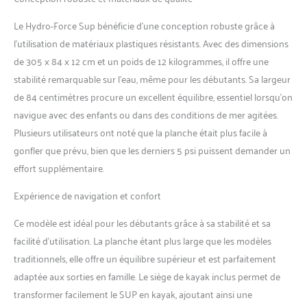
le sup dégonflé Coussin
antidérapant : la planche à
Le Hydro-Force Sup bénéficie d’une conception robuste grâce à
pagaie gonflable Oceana
l’utilisation de matériaux plastiques résistants. Avec des dimensions
bénéficie d'un coussin de
traction antidérapant qui
de 305 x 84 x 12 cm et un poids de 12 kilogrammes, il offre une
offre une meilleure
stabilité remarquable sur l’eau, même pour les débutants. Sa largeur
adhérence pour plus de
de 84 centimètres procure un excellent équilibre, essentiel lorsqu’on
confort et de stabilité sur
navigue avec des enfants ou dans des conditions de mer agitées.
l'eau Sac de voyage et
poignée de transport :
Plusieurs utilisateurs ont noté que la planche était plus facile à
comprend un sac à dos de
gonfler que prévu, bien que les derniers 5 psi puissent demander un
voyage pour transporter
effort supplémentaire.
votre planche de SUP et une
poignée de pont pratique
Expérience de navigation et confort
pour transporter votre
planche hors de l'eau.
Ce modèle est idéal pour les débutants grâce à sa stabilité et sa
L'aileron amovible facilite le
facilité d’utilisation. La planche étant plus large que les modèles
rangement pour une
traditionnels, elle offre un équilibre supérieur et est parfaitement
utilisation future
adaptée aux sorties en famille. Le siège de kayak inclus permet de
transformer facilement le SUP en kayak, ajoutant ainsi une