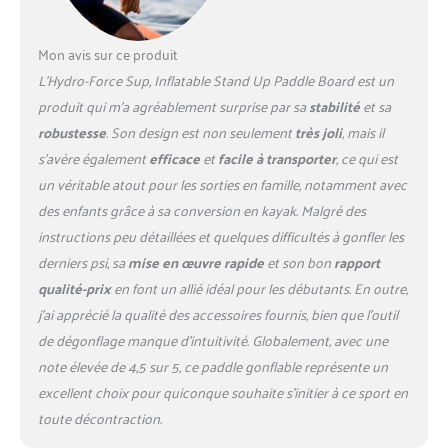
planche à parois rigides, tout
en étant portable et idéal
Mon avis sur ce produit
pour le rangement une fois
L’Hydro-Force Sup, Inflatable Stand Up Paddle Board est un
le sup dégonflé Coussin
antidérapant : la planche à
produit qui m’a agréablement surprise par sa
stabilité
et sa
pagaie gonflable Oceana
robustesse
. Son design est non seulement
très joli
, mais il
bénéficie d'un coussin de
s’avère également
efficace
et
facile à transporter
, ce qui est
traction antidérapant qui
un véritable atout pour les sorties en famille, notamment avec
offre une meilleure
adhérence pour plus de
des enfants grâce à sa conversion en kayak. Malgré des
confort et de stabilité sur
instructions peu détaillées et quelques difficultés à gonfler les
l'eau Sac de voyage et
derniers psi, sa
mise en œuvre rapide
et son bon
rapport
poignée de transport :
qualité-prix
en font un allié idéal pour les débutants. En outre,
comprend un sac à dos de
voyage pour transporter
j’ai apprécié la qualité des accessoires fournis, bien que l’outil
votre planche de SUP et une
de dégonflage manque d’intuitivité. Globalement, avec une
poignée de pont pratique
note élevée de 4,5 sur 5, ce paddle gonflable représente un
pour transporter votre
excellent choix pour quiconque souhaite s’initier à ce sport en
planche hors de l'eau.
toute décontraction.
L'aileron amovible facilite le
rangement pour une