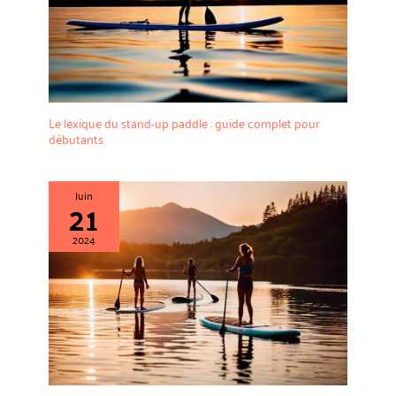
board, 1 sac étanche, 1 kit de
l’eau salée, c’est votre compagnon fiable sur les lacs calmes
réparation et 3 notices. Grâce à
comme les rivières à courant. Léger et facile à transporter, il se
ses 11 anneaux en D, ce stand
gonfle et se dégonfle en moins de 10 minutes. Bénéficiez d’une
paddle gonflable permet de fixer
garantie constructeur d’un an et d’un service client disponible
siège ou glacière facilement. Ce
24h/24 et 7j/7 pour vivre vos aventures aquatiques en toute
paddle board polyvalent est
sérénité.
l'équipement idéal pour toutes
vos configurations et aventures
nautiques avec une modularité
totale.
Le lexique du stand-up paddle : guide complet pour
débutants
Juin
21
2024