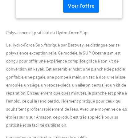
kayak assis sur un kayak
d'une capacité de 120 kg
(265 livres), idéale pour les
adultes, la forme est parfaite
pour les eaux plates et les
Polyvalence et praticité du Hydro-Force Sup
petites vagues Siège de
kayak 2 en 1 : avec le siège
Le Hydro-Force Sup, fabriqué par Bestway, se distingue par sa
inclus et la fixation
polyvalence exceptionnelle. Ce modèle, le SUP Oceana 3 m, est
supplémentaire pour pagaie,
conçu pour offrir une expérience complète grâce à son kit de
vous pouvez également
utiliser cette planche
conversion en kayak. Cet ensemble inclut une planche de paddle
comme siège sur un kayak,
gonflable, une pagaie, une pompe à main, un sac à dos, une laisse
ce qui soulage également
enroulée, un siège, un repose-pieds, un aileron central et un kit de
vos pieds Matériau Drop
réparation. En seulement quelques minutes, la planche est prête à
Stitch : conçu avec un
matériau Drop Stitch pour la
l’emploi, ce qui la rend particulièrement pratique pour ceux qui
même rigidité et la même
souhaitent profiter rapidement de l’eau. Avec une moyenne de 4,5
durabilité que celles d'une
étoiles sur 5 sur Amazon, ce produit est très apprécié pour sa
planche à parois rigides, tout
praticité et sa facilité d’utilisation.
en étant portable et idéal
pour le rangement une fois
Conception robuste et matériaux de qualité