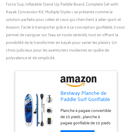
Force Sup, Inflatable Stand Up Paddle Board, Complete Set with
Kayak Conversion Kit, Multiple Styles » se présente comme la
solution parfaite pour celles et ceux qui cherchent à allier sport et
évasion. Facile à transporter grâce à sa conception gonflable, il vous
permet de naviguer sur l’eau en toute sérénité, tout en offrant la
possibilité de le transformer en kayak pour varier les plaisirs. Un
choix judicieux pour les aventuriers modernes en quête de
polyvalence et de simplicité.
Bestway Planche de
Paddle Surf Gonflable
avec Accessoires
Hydro-Force 305 x 84
Planche à pagaie convertible
x 12 cm, Oceana 10ft
de 10 pieds ; planche à
pagaie gonflable de 10 pieds
qui peut être transformée en