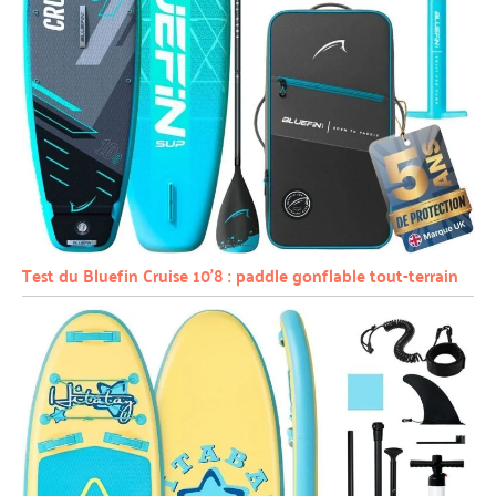
Test du Bluefin Cruise 10’8 : paddle gonflable tout-terrain