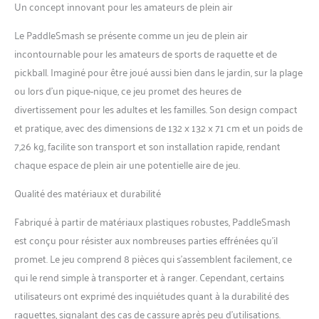
Un concept innovant pour les amateurs de plein air
pickleball et de jeux de cour
vont adorer. Dès 14 ans.
Le PaddleSmash se présente comme un jeu de plein air
Amusement polyvalent en
incontournable pour les amateurs de sports de raquette et de
plein air : Que ce soit à la
pickball. Imaginé pour être joué aussi bien dans le jardin, sur la plage
plage, dans le jardin, lors d’un
pique-nique ou sur un
ou lors d’un pique-nique, ce jeu promet des heures de
terrain de pickleball,
divertissement pour les adultes et les familles. Son design compact
PaddleSmash est votre jeu
et pratique, avec des dimensions de 132 x 132 x 71 cm et un poids de
de pelouse préféré. Sa
7,26 kg, facilite son transport et son installation rapide, rendant
portabilité vous permet de
profiter de ce jeu de plein air
chaque espace de plein air une potentielle aire de jeu.
pour les adultes et les
Qualité des matériaux et durabilité
familles n'importe où.
Ensemble transportable :
Fabriqué à partir de matériaux plastiques robustes, PaddleSmash
emballé avec 1 court de
PaddleSmash qui sert
est conçu pour résister aux nombreuses parties effrénées qu’il
également de sac de
promet. Le jeu comprend 8 pièces qui s’assemblent facilement, ce
transport, un filet pliable, 4
qui le rend simple à transporter et à ranger. Cependant, certains
raquettes de pickleball et 2
utilisateurs ont exprimé des inquiétudes quant à la durabilité des
balles de pickleball. Parfait
pour les jeux de famille, cet
raquettes, signalant des cas de cassure après peu d’utilisations.