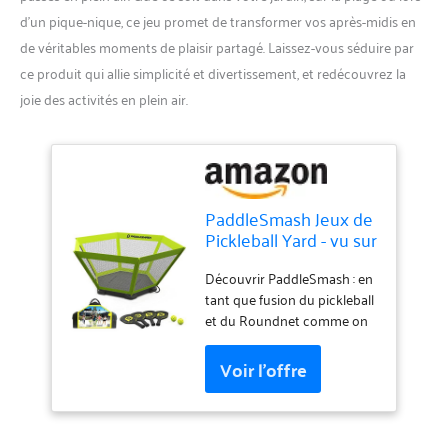
d’un pique-nique, ce jeu promet de transformer vos après-midis en
de véritables moments de plaisir partagé. Laissez-vous séduire par
ce produit qui allie simplicité et divertissement, et redécouvrez la
joie des activités en plein air.
PaddleSmash Jeux de
Pickleball Yard - vu sur
Shark Tank - Plage,
plage; jardin, jeux de
Découvrir PaddleSmash : en
plein air pour adultes
tant que fusion du pickleball
et famille -
et du Roundnet comme on
Assemblage facile -
le voit sur Shark Tank,
Comprend 4
PaddleSmash offre
raquettes de
l'expérience ultime de jeux
pickleball, 2 balles
de plein air ; un jeu facile à
avec étui
apprendre, à frapper et à
casser que les amateurs de