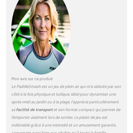
plein air : Que ce soit à la
plage, dans le jardin, lors d’un
pique-nique ou sur un
terrain de pickleball,
PaddleSmash est votre jeu
de pelouse préféré. Sa
portabilité vous permet de
profiter de ce jeu de plein air
pour les adultes et les
familles n'importe où.
Ensemble transportable :
emballé avec 1 court de
Mon avis sur ce produit
PaddleSmash qui sert
Le PaddleSmash est un jeu de plein air qui m’a séduite par son
également de sac de
transport, un filet pliable, 4
côté à la fois physique et ludique, idéal pour dynamiser une
raquettes de pickleball et 2
après-midi au jardin ou à la plage. J’apprécie particulièrement
balles de pickleball. Parfait
sa
facilité de transport
et son format compact qui permet de
pour les jeux de famille, cet
l’emporter aisément lors de sorties. Le plaisir de jeu est
ensemble est un excellent
cadeau de Noël ou
indéniable grâce à une intensité et un amusement garantis,
d'anniversaire. Un jeu
convenant aussi bien aux adultes qu’à toute la famille.