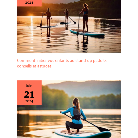
2024
Comment initier vos enfants au stand-up paddle :
conseils et astuces
Juin
21
2024