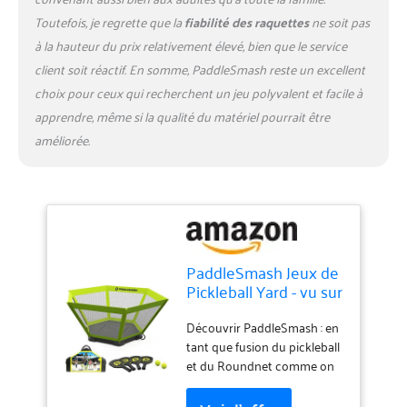
prenant : faites équipe et
Toutefois, je regrette que la
fiabilité des raquettes
ne soit pas
usez de stratégie pour
à la hauteur du prix relativement élevé, bien que le service
frapper, placer et envoyer la
balle par dessus le filet. Un
client soit réactif. En somme, PaddleSmash reste un excellent
jeu de plage ou de camping
choix pour ceux qui recherchent un jeu polyvalent et facile à
amusant qui réunit à 2 à 4
apprendre, même si la qualité du matériel pourrait être
joueurs ; marquez, rivalisez
améliorée.
et dirigez-vous vers la
victoire. À propos de
l'inventeur : Joe Bingham est
le cerveau derrière
PaddleSmash. Ingénieur
structurel et père de 7
enfants, Joe a conçu
PaddleSmash Jeux de
PaddleSmash pour favoriser
Pickleball Yard - vu sur
les liens entre la famille et les
Shark Tank - Plage,
amis par l’intermédiaire du
plage; jardin, jeux de
Découvrir PaddleSmash : en
sport. Votre achat est sans
plein air pour adultes
tant que fusion du pickleball
risque et soutient une
et famille -
et du Roundnet comme on
passion pour les sports de
Assemblage facile -
le voit sur Shark Tank,
plein air.
Comprend 4
PaddleSmash offre