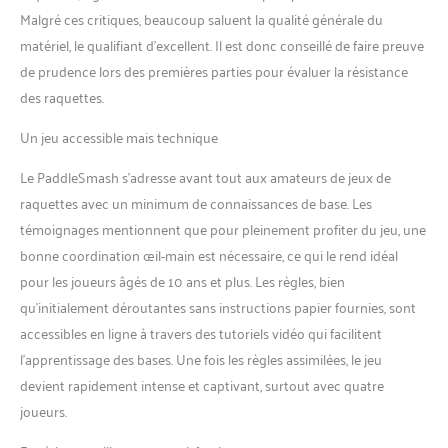
ensemble est un excellent
Malgré ces critiques, beaucoup saluent la qualité générale du
cadeau de Noël ou
matériel, le qualifiant d’excellent. Il est donc conseillé de faire preuve
d'anniversaire. Un jeu
de prudence lors des premières parties pour évaluer la résistance
prenant : faites équipe et
usez de stratégie pour
des raquettes.
frapper, placer et envoyer la
Un jeu accessible mais technique
balle par dessus le filet. Un
jeu de plage ou de camping
Le PaddleSmash s’adresse avant tout aux amateurs de jeux de
amusant qui réunit à 2 à 4
joueurs ; marquez, rivalisez
raquettes avec un minimum de connaissances de base. Les
et dirigez-vous vers la
témoignages mentionnent que pour pleinement profiter du jeu, une
victoire. À propos de
bonne coordination œil-main est nécessaire, ce qui le rend idéal
l'inventeur : Joe Bingham est
pour les joueurs âgés de 10 ans et plus. Les règles, bien
le cerveau derrière
PaddleSmash. Ingénieur
qu’initialement déroutantes sans instructions papier fournies, sont
structurel et père de 7
accessibles en ligne à travers des tutoriels vidéo qui facilitent
enfants, Joe a conçu
l’apprentissage des bases. Une fois les règles assimilées, le jeu
PaddleSmash pour favoriser
devient rapidement intense et captivant, surtout avec quatre
les liens entre la famille et les
joueurs.
amis par l’intermédiaire du
sport. Votre achat est sans