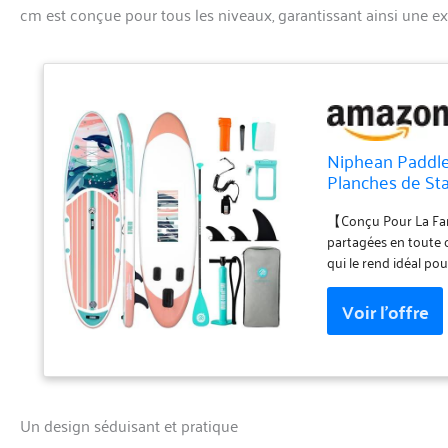
cm est conçue pour tous les niveaux, garantissant ainsi une exp
Niphean Paddle
Planches de St
avec Capacité 
【Conçu Pour La Fami
partagées en toute 
qui le rend idéal pou
ou même pour emmen
d’adultes, le paddle
plusieurs facile et
pour durer, le padd
matériaux renforcés
paddle gonflable av
forme, sa solidité e
Un design séduisant et pratique
adultes comme les 