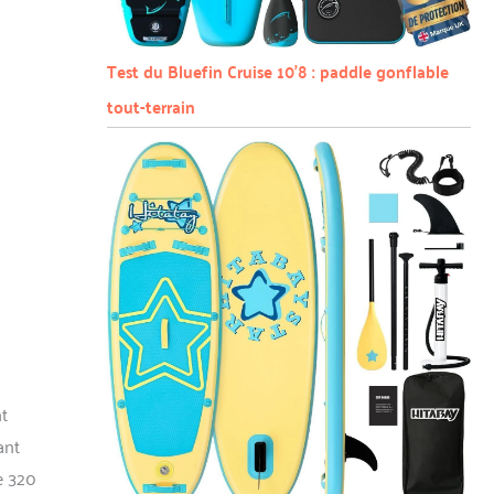
Test du Bluefin Cruise 10’8 : paddle gonflable
tout-terrain
nt
ant
e 320