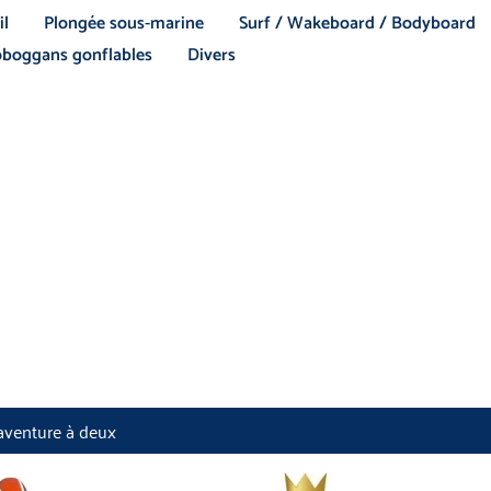
il
Plongée sous-marine
Surf / Wakeboard / Bodyboard
boggans gonflables
Divers
 aventure à deux