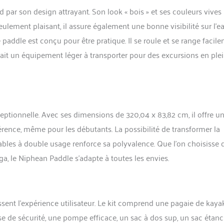
Aileron Breveté Pour Une Trajectoire Optimale】: L’aileron StabilTrac des
 par son design attrayant. Son look « bois » et ses couleurs vives
 paddle gonflables Niphean améliore la tenue de cap, réduit les
e les chutes. Cette conception rend cette planche de surf idéale pour les
ulement plaisant, il assure également une bonne visibilité sur l’e
frant une glisse fluide et un contrôle précis aux experts sur les lacs,
 paddle est conçu pour être pratique. Il se roule et se range facil
ières. Profitez d'une stabilité inégalée et d'une performance durable lors
fait un équipement léger à transporter pour des excursions en ple
 mer. 【Kit Complet Prêt À L’emploi — Couvre Tous Les Essentiels】:
le stand paddle Niphean. Inclus : 1 pagaie réglable, 1 siège, 3 ailerons + 1
1 pompe, 1 sac à dos paddle board, 1 sac étanche, 1 kit de réparation et 3
 11 anneaux en D, ce stand paddle gonflable permet de fixer siège ou
 Ce paddle board polyvalent est l'équipement idéal pour toutes vos
ventures nautiques avec une modularité totale. 【Un Seul Stand Up
xceptionnelle. Avec ses dimensions de 320,04 x 83,82 cm, il offre u
s Sans Limite】: Des lacs paisibles aux côtes, le paddle gonflable 2
dapte à votre vie. Idéal pour le fitness, le yoga, la pêche ou l’exploration,
ence, même pour les débutants. La possibilité de transformer la
adulte Niphean est un choix fiable pour une expérience paddle gonflable 2
bles à double usage renforce sa polyvalence. Que l’on choisisse 
acile à transporter et rapide à gonfler, ce stand up paddle gonflable
, le Niphean Paddle s’adapte à toutes les envies.
et plaisir. Stabilité parfaite et flexibilité totale à chaque sortie.
ssent l’expérience utilisateur. Le kit comprend une pagaie de kaya
isse de sécurité, une pompe efficace, un sac à dos sup, un sac étan