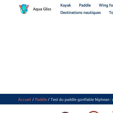
Aller
Kayak
Paddle
Wing fo
Aqua Gliss
au
Destinations nautiques
To
contenu
Accueil
Paddle
Test du paddle gonflable Niphean :