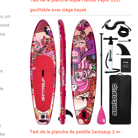
gonflable avec siège kayak
au, un
ement
ine
ne
de
k
Test de la planche de paddle Santasup 3 m :
che