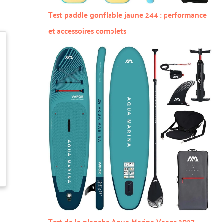
Test paddle gonflable jaune 244 : performance
et accessoires complets
Test de la planche Aqua Marina Vapor 2027