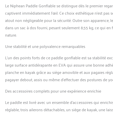
Fluide — Système D’
Le Niphean Paddle Gonflable se distingue dès le premier regard
planches de stand up
oscillations et limit
captivent immédiatement l’œil. Ce choix esthétique n’est pas se
débutants, tout en of
atout non négligeable pour la sécurité. Outre son apparence, le
rivières et zones côt
dans un sac à dos fourni, pesant seulement 8,55 kg, ce qui en 
de chaque sortie en
Accédez à l’eau avec 
nature.
StabilTrac, 1 leash, 
notices. Grâce à ses
Une stabilité et une polyvalence remarquables
glacière facilement.
configurations et a
L’un des points forts de ce paddle gonflable est sa stabilité e
Paddle, Des Aventure
personnes Niphean s’a
large surface antidérapante en EVA qui assure une bonne adhér
le paddle gonflable 
planche en kayak grâce au siège amovible et aux pagaies régla
place polyvalente. F
pagayer debout, assis ou même d’effectuer des postures de yoga
Niphean offre liberté 
Des accessoires complets pour une expérience enrichie
Le paddle est livré avec un ensemble d’accessoires qui enrichi
réglable, trois ailerons détachables, un siège de kayak, une la