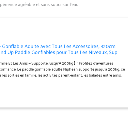
érience agréable et sans souci sur l’eau.
 Gonflable Adulte avec Tous Les Accessoires, 320cm
and Up Paddle Gonflables pour Tous Les Niveaux, Sup
200 kg pour 2 Personnes, Paddle Gonflable avec Siège
lle Et Les Amis — Supporte Jusqu’À 200kg】: Profitez d’aventures
confiance. Le paddle gonflable adulte Niphean supporte jusqu’à 200kg, ce
r les sorties en famille, les activités parent-enfant, les balades entre amis,
er votre animal de compagnie. Conçu pour convenir à un large éventail
 Niphean offre une plateforme spacieuse et stable, rendant la pratique à
 agréable. 【Construction Premium Pour Une Utilisation Durable】: Conçu
le gonflable adulte 200kg 2 personnes Niphean est fabriqué avec des
 de haute qualité, offrant de meilleures performances que de nombreux
ec siège en usage quotidien. Ce stand up paddle gonflable conserve sa
t ses performances dans le temps, assurant une fiabilité durable pour les
adolescents. Idéal comme cadeau femme ou cadeau homme. 【Glisse