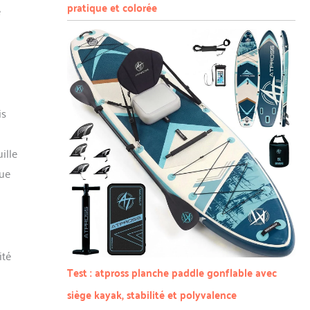
pratique et colorée
e
is
ille
que
ité
Test : atpross planche paddle gonflable avec
siège kayak, stabilité et polyvalence