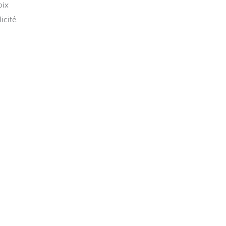
oix
icité.