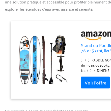
une solution pratique et accessible pour profiter pleinement d
explorer les étendues d’eau avec aisance et sérénité.
Stand up Paddle
76 x 15 cm), li
Transport
〉〉〉PADDLE GONFLAB
de moins de 100kg. 
lac. 〉〉〉DIMENSIONS 
6’’ / 15 cm, Poids
Structure en PVC , 
naviguer à genoux. 
avec Dérive centra
action, Pagaie régla
durable + kit de r
la planche à une press
Un ensemble complet pour débuter sereinement