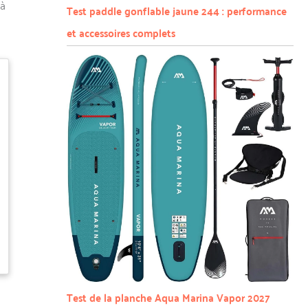
 à
Test paddle gonflable jaune 244 : performance
et accessoires complets
Test de la planche Aqua Marina Vapor 2027