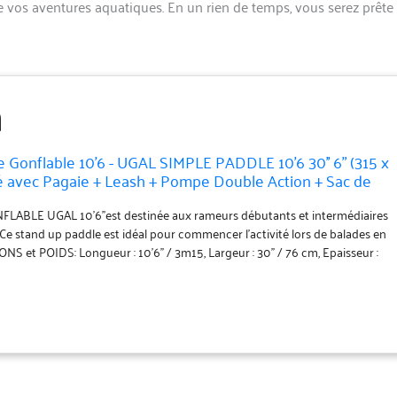
e vos aventures aquatiques. En un rien de temps, vous serez prête
 Gonflable 10'6 - UGAL SIMPLE PADDLE 10'6 30'' 6" (315 x
vré avec Pagaie + Leash + Pompe Double Action + Sac de
LE UGAL 10’6’’est destinée aux rameurs débutants et intermédiaires
Ce stand up paddle est idéal pour commencer l’activité lors de balades en
et POIDS: Longueur : 10’6’’ / 3m15, Largeur : 30’’ / 76 cm, Epaisseur :
 : 8.2 Kg, Portance maximum : 320Kg 〉〉〉MATIERE ET FABRICATION :
Pad antidérapant, ce qui permet de ramer confortablement et même de
Fabrication DropStitch. 〉〉〉PACK COMPLET : Livré « prêt à naviguer »
le, Anneaux et Filet de rangement - ACCESSOIRES INCLUS : Pompe double
ble et démontable en 3 parties, Leash, Sac de transport confortable et
éparation. 〉〉〉CONSEILS & ENTRETIEN : nous recommandons de gonfler
ion de 15 PSI, soit 1 bar. il est conseillé de rincer l'SUP à l'eau claire et de