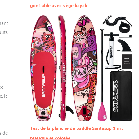
gonflable avec siège kayak
nant
outs
ce
, la
Test de la planche de paddle Santasup 3 m :
s de
pratique et colorée