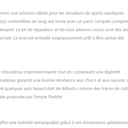
 stocker.
me une solution idéale pour les amateurs de sports nautiques
 315 centimètres de long, est livrée avec un pack complet compre
port. Le kit de réparation et les trois ailerons inclus sont des at
risée. Le tout est emballé soigneusement, prêt à être utilisé dès
ne robustesse impressionnante tout en conservant une légèreté
atériau garantit une bonne résistance aux chocs et aux rayures, 
gré quelques avis faisant état de défauts comme des traces de colle
érale proposée par Simple Paddle.
offre une stabilité remarquable grâce à ses dimensions généreuse