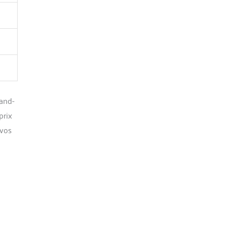
tand-
prix
 vos