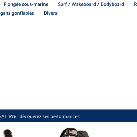
Plongée sous-marine
Surf / Wakeboard / Bodyboard
R
gans gonflables
Divers
AL 10’6 : découvrez ses performances