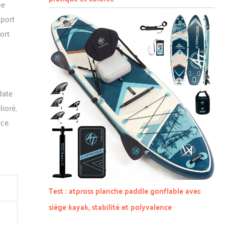
ue
pport
ort
date
ioré,
ce.
Test : atpross planche paddle gonflable avec
siège kayak, stabilité et polyvalence