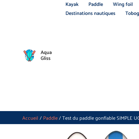
Aller
Kayak
Paddle
Wing foil
au
Destinations nautiques
Tobog
contenu
Aqua
Gliss
Accueil
Paddle
Test du paddle gonflable SIMPLE UG