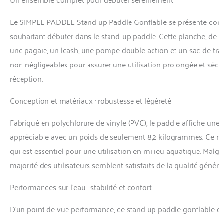
le sécher avant de le
Le SIMPLE PADDLE Stand up Paddle Gonflable se présente com
souhaitant débuter dans le stand-up paddle. Cette planche, de
une pagaie, un leash, une pompe double action et un sac de trans
non négligeables pour assurer une utilisation prolongée et sécu
réception.
Conception et matériaux : robustesse et légèreté
Fabriqué en polychlorure de vinyle (PVC), le paddle affiche u
appréciable avec un poids de seulement 8,2 kilogrammes. Ce m
qui est essentiel pour une utilisation en milieu aquatique. Mal
majorité des utilisateurs semblent satisfaits de la qualité gén
Performances sur l’eau : stabilité et confort
D’un point de vue performance, ce stand up paddle gonflable 