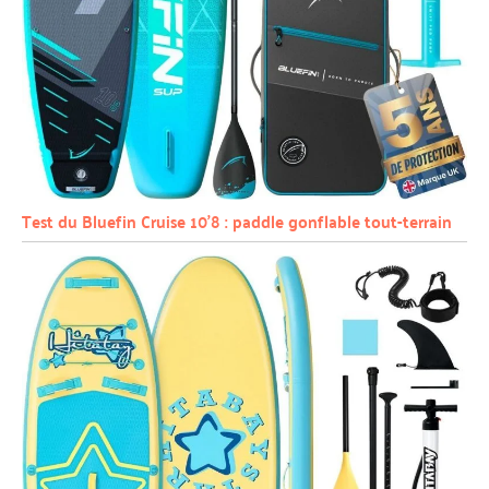
Test du Bluefin Cruise 10’8 : paddle gonflable tout-terrain