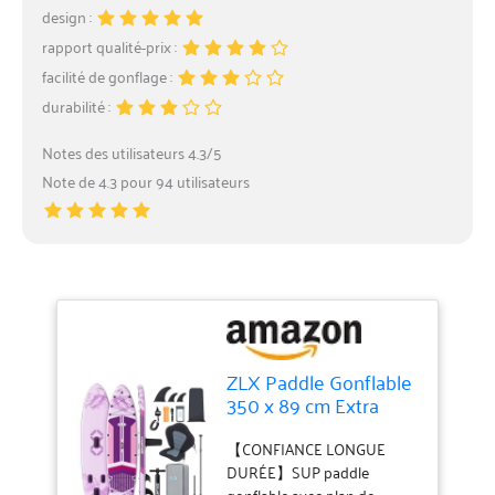
design :
rapport qualité-prix :
facilité de gonflage :
durabilité :
Notes des utilisateurs 4.3/5
Note de 4.3 pour 94 utilisateurs
ZLX Paddle Gonflable
350 x 89 cm Extra
Large Sup | Planche
Stable Antidérapante,
【CONFIANCE LONGUE
Aileron Amélioré,
DURÉE】SUP paddle
gonflable avec plan de