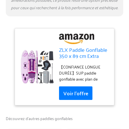
pour ceux qui recherchent à la fois performance et esthétique.
ZLX Paddle Gonflable
350 x 89 cm Extra
Large Sup | Planche
Stable Antidérapante,
【CONFIANCE LONGUE
Aileron Amélioré,
DURÉE】SUP paddle
Accessoires Premium,
gonflable avec plan de
Sac & Pompe Haute
protection 3 ans ; PVC
Pression, pour Adultes
qualité militaire +
Tous Niveaux avec
technologie drop-stitch
Siège Gonflable
pour une excellente
résistance aux perforations
sur lacs, rivières et mer.
Découvrez d’autres paddles gonflables
【STABILITÉ MAXIMALE】
Planche paddle gonflable