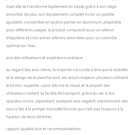
débutants, yoga, pêche ou
mais elle se transforme également en kayak grâce à son siège
navigation côtière.
amovible. de plus, son équipement complet inclut un paddle
【PORTABILITÉ
ajustable, convertible en quatre parties en aluminium, adaptable
OPTIMALE】Paddle
pour différents usages. le produit comprend aussi un aileron
gonflable adulte pliable dans
un sac à dos léger (inclus) ;
d’équilibre et trois autres ailerons amovibles pour un contrôle
plus compact que les
optimal sur l’eau.
planches rigides, facile à
transporter et à ranger ;
avis des utilisateurs et expérience pratique
gonflage rapide en moins de
8 minutes avec pompe
au regard des avis clients, la majorité s’accorde à dire que la stabilité
incluse. 【KIT COMPLET】
et le design de la planche sont ses atouts majeurs. plusieurs utilisent
SUP gonflable avec 14
le terme « superbe » pour décrire le visuel, et la plupart des
anneaux D en acier
utilisateurs notent sa facilité de transport, grâce au sac à dos
inoxydable + support
caméra ; surface
spacieux inclus. cependant, quelques avis négatifs mentionnent des
antidérapante confortable ;
soucis liés à la pompe manuelle fournie, qui n’est pas toujours à la
accessoires inclus : pagaie,
hauteur de leurs attentes.
leash, housse étanche
téléphone et kit réparation.
rapport qualité/prix et recommandations