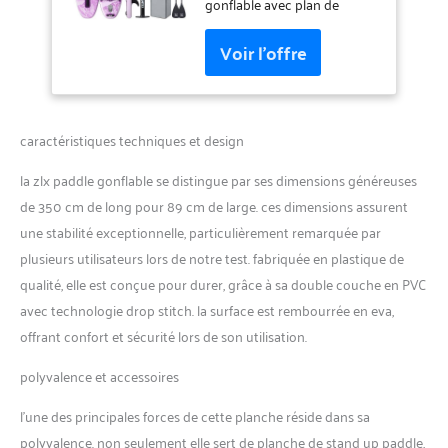
Accessoires Premium,
gonflable avec plan de
Sac & Pompe Haute
protection 3 ans ; PVC
Pression, pour Adultes
qualité militaire +
Tous Niveaux avec
technologie drop-stitch
Siège Gonflable
pour une excellente
résistance aux perforations
sur lacs, rivières et mer.
caractéristiques techniques et design
【STABILITÉ MAXIMALE】
Planche paddle gonflable
la zlx paddle gonflable se distingue par ses dimensions généreuses
extra large (89 cm) avec
de 350 cm de long pour 89 cm de large. ces dimensions assurent
aileron StabilTrac réduisant
une stabilité exceptionnelle, particulièrement remarquée par
jusqu’à 30 % le risque de
basculement, idéale pour
plusieurs utilisateurs lors de notre test. fabriquée en plastique de
yoga, pêche, famille ou
qualité, elle est conçue pour durer, grâce à sa double couche en PVC
paddle avec animaux, même
avec technologie drop stitch. la surface est rembourrée en eva,
en eaux agitées.
offrant confort et sécurité lors de son utilisation.
【CONTRÔLE PRÉCIS】
Aileron central StabilTrac
polyvalence et accessoires
Balance limitant la dérive
latérale des paddle boards
l’une des principales forces de cette planche réside dans sa
gonflables ; assure équilibre
polyvalence. non seulement elle sert de planche de stand up paddle,
et stabilité, parfait pour