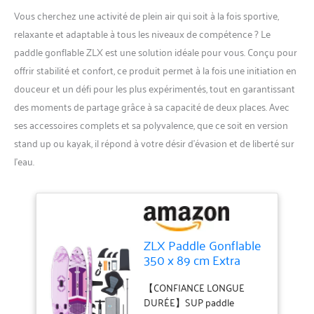
Vous cherchez une activité de plein air qui soit à la fois sportive,
relaxante et adaptable à tous les niveaux de compétence ? Le
paddle gonflable ZLX est une solution idéale pour vous. Conçu pour
offrir stabilité et confort, ce produit permet à la fois une initiation en
douceur et un défi pour les plus expérimentés, tout en garantissant
des moments de partage grâce à sa capacité de deux places. Avec
ses accessoires complets et sa polyvalence, que ce soit en version
stand up ou kayak, il répond à votre désir d’évasion et de liberté sur
l’eau.
ZLX Paddle Gonflable
350 x 89 cm Extra
Large Sup | Planche
Stable Antidérapante,
【CONFIANCE LONGUE
Aileron Amélioré,
DURÉE】SUP paddle