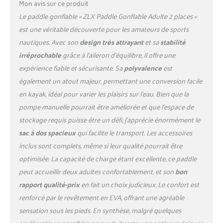
Mon avis sur ce produit
débutants, yoga, pêche ou
Le paddle gonflable « ZLX Paddle Gonflable Adulte 2 places »
navigation côtière.
【PORTABILITÉ
est une véritable découverte pour les amateurs de sports
OPTIMALE】Paddle
nautiques. Avec son
design très attrayant
et sa
stabilité
gonflable adulte pliable dans
irréprochable
grâce à l’aileron d’équilibre, il offre une
un sac à dos léger (inclus) ;
expérience fiable et sécurisante. Sa
polyvalence
est
plus compact que les
planches rigides, facile à
également un atout majeur, permettant une conversion facile
transporter et à ranger ;
en kayak, idéal pour varier les plaisirs sur l’eau. Bien que la
gonflage rapide en moins de
pompe manuelle pourrait être améliorée et que l’espace de
8 minutes avec pompe
stockage requis puisse être un défi, j’apprécie énormément le
incluse. 【KIT COMPLET】
SUP gonflable avec 14
sac à dos spacieux
qui facilite le transport. Les accessoires
anneaux D en acier
inclus sont complets, même si leur qualité pourrait être
inoxydable + support
optimisée. La capacité de charge étant excellente, ce paddle
caméra ; surface
peut accueillir deux adultes confortablement, et son
bon
antidérapante confortable ;
rapport qualité-prix
en fait un choix judicieux. Le confort est
accessoires inclus : pagaie,
leash, housse étanche
renforcé par le revêtement en EVA, offrant une agréable
téléphone et kit réparation.
sensation sous les pieds. En synthèse, malgré quelques
améliorations possibles, ce produit reste une option précieuse