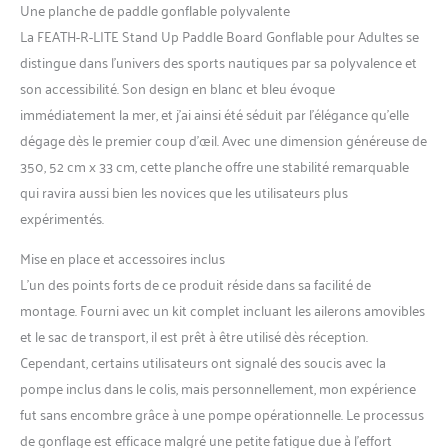
Une planche de paddle gonflable polyvalente
pour s'amuser, explorer ou
vivre des aventures dans les
La FEATH-R-LITE Stand Up Paddle Board Gonflable pour Adultes se
zones aquatiques.
distingue dans l’univers des sports nautiques par sa polyvalence et
son accessibilité. Son design en blanc et bleu évoque
immédiatement la mer, et j’ai ainsi été séduit par l’élégance qu’elle
dégage dès le premier coup d’œil. Avec une dimension généreuse de
350, 52 cm x 33 cm, cette planche offre une stabilité remarquable
qui ravira aussi bien les novices que les utilisateurs plus
expérimentés.
Mise en place et accessoires inclus
L’un des points forts de ce produit réside dans sa facilité de
montage. Fourni avec un kit complet incluant les ailerons amovibles
et le sac de transport, il est prêt à être utilisé dès réception.
Cependant, certains utilisateurs ont signalé des soucis avec la
pompe inclus dans le colis, mais personnellement, mon expérience
fut sans encombre grâce à une pompe opérationnelle. Le processus
de gonflage est efficace malgré une petite fatigue due à l’effort