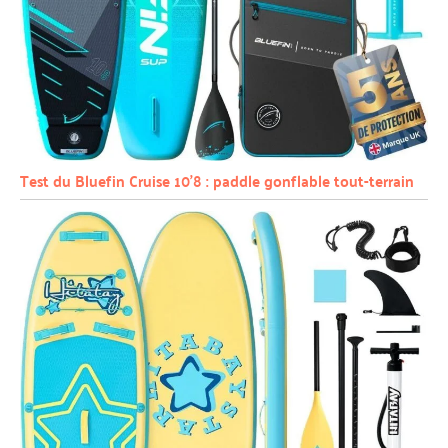
Test du Bluefin Cruise 10’8 : paddle gonflable tout-terrain