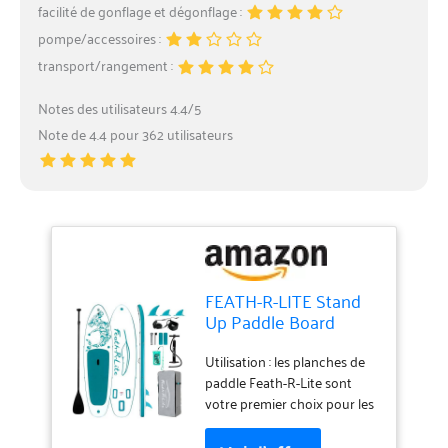
facilité de gonflage et dégonflage :
pompe/accessoires :
transport/rangement :
Notes des utilisateurs 4.4/5
Note de 4.4 pour 362 utilisateurs
FEATH-R-LITE Stand
Up Paddle Board
Gonflable Sup avec
Accessoires de
Utilisation : les planches de
Paddleboard,
paddle Feath-R-Lite sont
Planches de Paddle
votre premier choix pour les
multifonctionnelles
sports nautiques. Les
Pont antidérapant
planches de paddle (SUP)