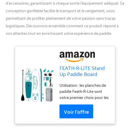
d’accessoires, garantissant à chaque sortie l’équipement adéquat. Sa
conception gonflable facilite le transport et le rangement, vous
permettant de profiter pleinement de votre passion sans tracas
logistiques. Découvrons ensemble comment ce produit répond à
vos attentes tout en enrichissant votre expérience de paddle.
FEATH-R-LITE Stand
Up Paddle Board
Gonflable Sup avec
Accessoires de
Utilisation : les planches de
Paddleboard,
paddle Feath-R-Lite sont
Planches de Paddle
votre premier choix pour les
multifonctionnelles
sports nautiques. Les
Pont antidérapant
planches de paddle (SUP)
pour Adultes et
Feath-R-Lite gonflables
Adolescents
conviennent pour tous les
niveaux de compétence