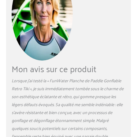
polyvalente Tout inclus pour les fans de stand up
paddle : kit avec planche, sac à dos, leash, pompe à
double course, pagaie 2 en 1, 3 ailerons, siège de
kayak, bandoulière, kit de réparation, étui de
téléphone portable et instructions (français non
garanti) – Idéal pour les débutants et les
professionnels Garantie du fabricant : nous
soutenons la qualité de nos planches de paddle et
offrons à chaque client une garantie fiable de 3 ans
Mon avis sur ce produit
Lorsque j’ai testé la « FunWater Planche de Paddle Gonflable
Retro Tiki », je suis immédiatement tombée sous le charme de
son esthétique éclatante et rétro, qui gomme presque les
légers défauts évoqués. Sa qualité me semble indéniable : elle
s’avère résistante et bien conçue, avec un processus de
gonflage et dégonflage étonnamment simple. Malgré
quelques soucis potentiels sur certains composants,
l’ensemble reste bien équipé avec une pagaie double