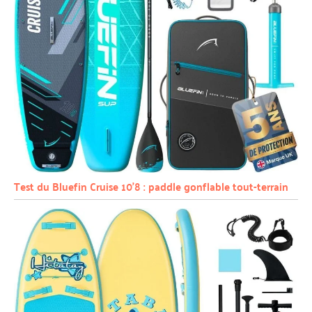
Test du Bluefin Cruise 10’8 : paddle gonflable tout-terrain