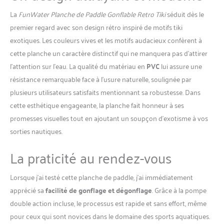
ergonomique sur l'anneau en D pour un
La
FunWater Planche de Paddle Gonflable Retro Tiki
séduit dès le
changement facile entre le SUP et le kayak. Double
premier regard avec son design rétro inspiré de motifs tiki
pagaie réglable 2 en 1 pour une utilisation
exotiques. Les couleurs vives et les motifs audacieux confèrent à
polyvalente Tout inclus pour les fans de stand up
paddle : kit avec planche, sac à dos, leash, pompe à
cette planche un caractère distinctif qui ne manquera pas d’attirer
double course, pagaie 2 en 1, 3 ailerons, siège de
l’attention sur l’eau. La qualité du matériau en
PVC
lui assure une
kayak, bandoulière, kit de réparation, étui de
résistance remarquable face à l’usure naturelle, soulignée par
téléphone portable et instructions (français non
plusieurs utilisateurs satisfaits mentionnant sa robustesse. Dans
garanti) – Idéal pour les débutants et les
cette esthétique engageante, la planche fait honneur à ses
professionnels Garantie du fabricant : nous
soutenons la qualité de nos planches de paddle et
promesses visuelles tout en ajoutant un soupçon d’exotisme à vos
offrons à chaque client une garantie fiable de 3 ans
sorties nautiques.
La praticité au rendez-vous
Lorsque j’ai testé cette planche de paddle, j’ai immédiatement
apprécié sa
facilité de gonflage et dégonflage
. Grâce à la pompe
double action incluse, le processus est rapide et sans effort, même
pour ceux qui sont novices dans le domaine des sports aquatiques.