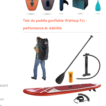
Test du paddle gonflable Wattsup F11 :
performance et stabilité
asant.
’un
it