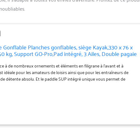
noubliables.
 Gonflable Planches gonflables, siège Kayak,330 x 76 x
150 kg, Support GO-Pro,Pad intégré, 3 Ailes, Double pagaie
soires complets (Rouge)
ce à de nombreux ornements et éléments en filigrane à l'avant et à
 est idéale pour les amateurs de loisirs ainsi que pour les entraîneurs de
r de détente absolu. Et le paddle SUP intégré unique vous permet de
res rapides et des changements de direction faciles et rapides tout en
se. ✅ Kayak et Stand Up Paddle Board en une seule pièce. Nous pensons
 pas choisir entre l'un des deux, c'est pourquoi nous avons développé un
ux. Si vous êtes fatigué ou si vous voulez juste une variété de choses, vous
onvertir la planche SUP en kayak. ✅ La planche de SUP gonflable a une
vant. Utilisez le support pratique pour caméra d'action pour vos futures
e pour prendre de superbes photos à l'aide du support intégré
nombreux appareils photo. ✅ Contenu de la livraison : 1 planche SUP, 3
, boucle de sécurité (leash), kit de réparation, pompe à air, manuel