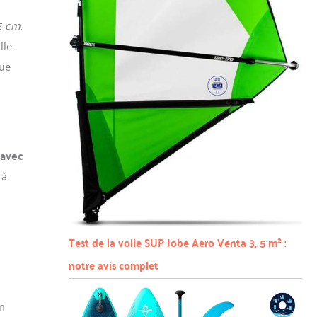
5 cm
.
le.
que
 avec
 à
Test de la voile SUP Jobe Aero Venta 3, 5 m² :
notre avis complet
on