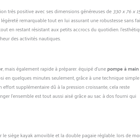
is non garanti), sac à dos portable (85 x 25 x 30 cm), double pagaie réglable
ion très positive avec ses dimensions généreuses de
330 x 76 x 1
dicateur de longueur. ✅ Dimensions 330x76x15cm, poids de la planche
otal du SUP Set y compris tous les accessoires env.13,5kg, capacité de
égèreté remarquable tout en lui assurant une robustesse sans fail
g, super design et excellent matériel.
tout en restant résistant aux petits accrocs du quotidien. l’esthéti
cheur des activités nautiques.
er
, mais également rapide à préparer. équipé d’une
pompe à main
 psi en quelques minutes seulement, grâce à une technique simple
effort supplémentaire dû à la pression croissante, cela reste
er l’ensemble est tout aussi aisé grâce au sac à dos fourni qui
r le siège kayak amovible et la double pagaie réglable. lors de m