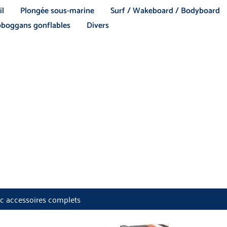
il
Plongée sous-marine
Surf / Wakeboard / Bodyboard
boggans gonflables
Divers
ec accessoires complets