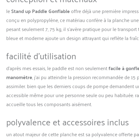
d'utilisation (frança
le
Stand up Paddle Gonflable
offre déjà une première impress
en longueur avec in
env. 7,75KG, poids t
conçu en polypropylène, ce matériau confère à la planche une l
charge jusqu'à 150 k
pesant seulement 7, 75 kg, il s’avère pratique pour le transport 
bleue et moderne ajoute un design attrayant qui reflète la fraî
facilité d’utilisation
d’après mes essais, le paddle est non seulement
facile à gonfl
manomètre
, j’ai pu atteindre la pression recommandée de 15
assimiler. bien que les derniers coups de pompe demandent un 
accessible même pour une personne seule ou peu habituée. rang
accueille tous les composants aisément.
polyvalence et accessoires inclus
un atout majeur de cette planche est sa polyvalence offerte pa