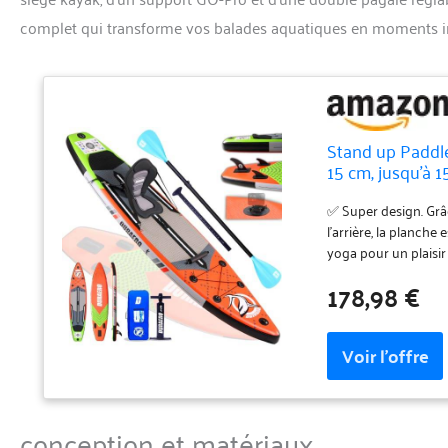
complet qui transforme vos balades aquatiques en moments i
Stand up Paddle
15 cm, jusqu'à 
réglable, Acces
✅ Super design. Grâ
l'arrière, la planche
yoga pour un plaisi
réaliser des manœuv
178,98 €
maintenant la vites
que vous ne devriez
iSUP qui peut les de
pouvez facilement c
base de caméra à l'a
randonnées en pagai
compatible avec de 
conception et matériaux
ailerons, siège kayak