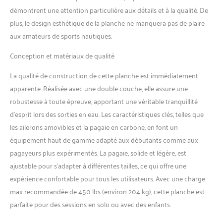
pour les débutants et rend
démontrent une attention particulière aux détails et à la qualité. De
les pagayeurs avancés à
avancés. Dimensions : 335 x
plus, le design esthétique de la planche ne manquera pas de plaire
81 x 15 cm. Poids : 12 kg.
aux amateurs de sports nautiques.
Capacité maximale
recommandée : 70-95/150
Conception et matériaux de qualité
kg. Le SUP gonflable
THURSO SURF dispose de la
La qualité de construction de cette planche est immédiatement
structure iSUP la plus solide
apparente. Réalisée avec une double couche, elle assure une
disponible sur le marché.
robustesse à toute épreuve, apportant une véritable tranquillité
Toutes nos planches de
d’esprit lors des sorties en eau. Les caractéristiques clés, telles que
paddle disposent d'une
construction à double
les ailerons amovibles et la pagaie en carbone, en font un
couche avec un noyau
équipement haut de gamme adapté aux débutants comme aux
intérieur tissé Drop Stitch et
pagayeurs plus expérimentés. La pagaie, solide et légère, est
une couche extérieure en
ajustable pour s’adapter à différentes tailles, ce qui offre une
PVC de qualité militaire. Les
grilles latérales sont en outre
expérience confortable pour tous les utilisateurs. Avec une charge
renforcées avec des
max recommandée de 450 lbs (environ 204 kg), cette planche est
coutures en PVC pour éviter
parfaite pour des sessions en solo ou avec des enfants.
le délaminage. Pour rendre la
planche encore plus rigide,