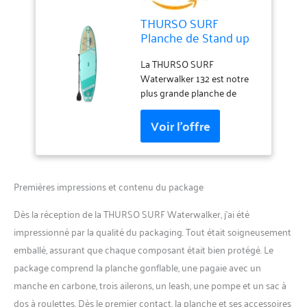
THURSO SURF
Planche de Stand up
Paddle Gonflable
Tout-Terrain - 132 335
La THURSO SURF
x 81 x 15 cm - Pagaie
Waterwalker 132 est notre
avec Tige en Carbone
plus grande planche de
- Sac à Dos à roulettes
paddle gonflable
- Pompe électrique
polyvalente. L'intégration
Rechargeable - Corde
d'une forme tournante
spiralée (Turquoise)
assure une vitesse de pagaie
supplémentaire tout en
conservant la stabilité d'une
Premières impressions et contenu du package
planche polyvalente. La taille
de la planche est parfaite
Dès la réception de la THURSO SURF Waterwalker, j’ai été
pour transporter un chien,
impressionné par la qualité du packaging. Tout était soigneusement
pour le yoga ou pour la
emballé, assurant que chaque composant était bien protégé. Le
pêche de temps en temps.
La planche de paddle
package comprend la planche gonflable, une pagaie avec un
Waterwalker est la première
manche en carbone, trois ailerons, un leash, une pompe et un sac à
planche de paddle idéale
dos à roulettes. Dès le premier contact, la planche et ses accessoires