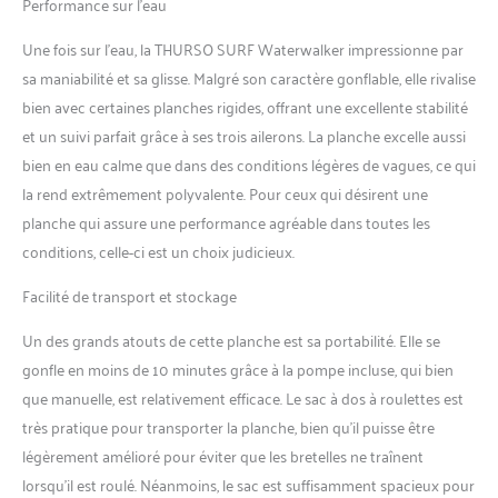
Performance sur l’eau
des rails de renfort en
carbone sont ajoutés. Ainsi,
Une fois sur l’eau, la THURSO SURF Waterwalker impressionne par
les planches de SUP
sa maniabilité et sa glisse. Malgré son caractère gonflable, elle rivalise
THURSO SURF sont
bien avec certaines planches rigides, offrant une excellente stabilité
durables, rigides, légères et
se comportent comme des
et un suivi parfait grâce à ses trois ailerons. La planche excelle aussi
planches dures. La pagaie en
bien en eau calme que dans des conditions légères de vagues, ce qui
carbone fournie est la
la rend extrêmement polyvalente. Pour ceux qui désirent une
meilleure pagaie que l'on
planche qui assure une performance agréable dans toutes les
trouve dans chaque paquet
conditions, celle-ci est un choix judicieux.
iSUP. Elle est de loin
supérieure à celle en
Facilité de transport et stockage
aluminium ou en fibre de
verre, elle est plus stable,
Un des grands atouts de cette planche est sa portabilité. Elle se
plus légère et flotte une fois
assemblée. La lame est
gonfle en moins de 10 minutes grâce à la pompe incluse, qui bien
fabriquée à partir d'un
que manuelle, est relativement efficace. Le sac à dos à roulettes est
composite hybride en
très pratique pour transporter la planche, bien qu’il puisse être
carbone et nylon robuste et
légèrement amélioré pour éviter que les bretelles ne traînent
est renforcée par une
lorsqu’il est roulé. Néanmoins, le sac est suffisamment spacieux pour
nervure centrale pour éviter