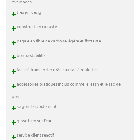
Avantages
soutenons nos produits à
+
100 %. Achetez en toute
très joli design
confiance : les planches de
+
paddle gonflables THURSO
construction robuste
SURF sont garanties deux
ans sur la planche - Si un
+
pagaie en fibre de carbone légère et flottante
défaut du fabricant est
détecté dans les 24 mois
+
bonne stabilité
suivant l'achat, vous êtes en
sécurité avec nous.
+
facile à transporter grâce au sac à roulettes
+
accessoires pratiques inclus comme le leash et le sac de
pont
+
se gonfle rapidement
+
glisse bien sur l’eau
+
service client réactif