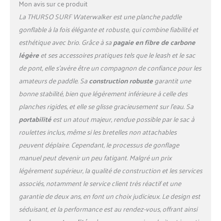
Mon avis sur ce produit
THURSO SURF dispose de la
La THURSO SURF Waterwalker est une planche paddle
structure iSUP la plus solide
disponible sur le marché.
gonflable à la fois élégante et robuste, qui combine fiabilité et
Toutes nos planches de
esthétique avec brio. Grâce à sa
pagaie en fibre de carbone
paddle disposent d'une
légère
et ses accessoires pratiques tels que le leash et le sac
construction à double
de pont, elle s’avère être un compagnon de confiance pour les
couche avec un noyau
intérieur tissé Drop Stitch et
amateurs de paddle. Sa
construction robuste
garantit une
une couche extérieure en
bonne stabilité, bien que légèrement inférieure à celle des
PVC de qualité militaire. Les
planches rigides, et elle se glisse gracieusement sur l’eau. Sa
grilles latérales sont en outre
portabilité
est un atout majeur, rendue possible par le sac à
renforcées avec des
coutures en PVC pour éviter
roulettes inclus, même si les bretelles non attachables
le délaminage. Pour rendre la
peuvent déplaire. Cependant, le processus de gonflage
planche encore plus rigide,
manuel peut devenir un peu fatigant. Malgré un prix
des rails de renfort en
légèrement supérieur, la qualité de construction et les services
carbone sont ajoutés. Ainsi,
associés, notamment le service client très réactif et une
les planches de SUP
THURSO SURF sont
garantie de deux ans, en font un choix judicieux. Le design est
durables, rigides, légères et
séduisant, et la performance est au rendez-vous, offrant ainsi
se comportent comme des