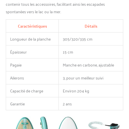
la déformation. La tige et la
contenir tous les accessoires, facilitant ainsi les escapades
lame sont maintenues
spontanées vers le lac ou la mer.
ensemble avec une tige et
une pince pour éviter tout
Caractéristiques
Détails
desserrage ou torsion.
Réglable de 180 cm à 220
Longueur de la planche
305/320/335 cm
cm. Peut également être
converti en pagaie de kayak
avec une feuille
Épaisseur
15 cm
supplémentaire (vendue
séparément). Les détails sont
Pagaie
Manche en carbone, ajustable
importants et THURSO
SURF est fier d'ajouter des
Ailerons
3, pour un meilleur suivi
accessoires de qualité
supérieure dans tous nos
Capacité de charge
Environ 204 kg
packs de SUP. La pompe
Dual Chamber Triple Action
Garantie
2 ans
est 100 % plus rapide qu'une
pompe à chambre unique,
ce qui vous permet
d'économiser du temps et