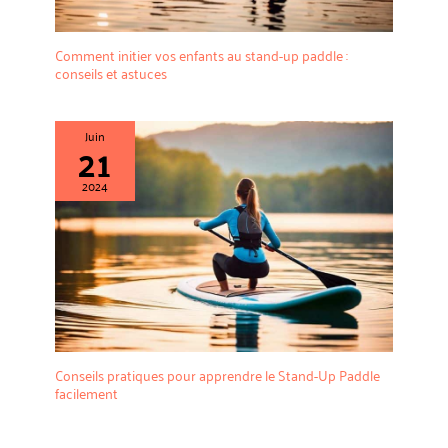
inégalé = THURSO SURF.
Tous nos produits sont
Comment initier vos enfants au stand-up paddle :
soumis à de nombreuses
conseils et astuces
analyses et tests avant de
finaliser leurs matériaux,
formes et designs. Nous
Juin
21
soutenons nos produits à
100 %. Achetez en toute
confiance : les planches de
2024
paddle gonflables THURSO
SURF sont garanties deux
ans sur la planche - Si un
défaut du fabricant est
détecté dans les 24 mois
suivant l'achat, vous êtes en
sécurité avec nous.
Conseils pratiques pour apprendre le Stand-Up Paddle
facilement