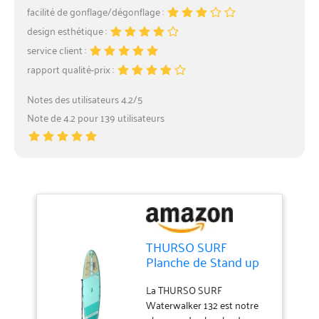
facilité de gonflage/dégonflage :
design esthétique :
service client :
rapport qualité-prix :
Notes des utilisateurs 4.2/5
Note de 4.2 pour 139 utilisateurs
THURSO SURF
Planche de Stand up
Paddle Gonflable
Tout-Terrain - 132 335
La THURSO SURF
x 81 x 15 cm - Pagaie
Waterwalker 132 est notre