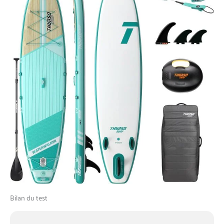
de l'énergie lorsque vous
pagayez. Elle peut
également évacuer l'air de
votre planche de paddle
pour faciliter l'emballage. Le
sac à dos à roulettes est
fabriqué en tissu Oxford
résistant. Pour un transport
plus confortable, les roues
sont fixées à l'avant. La corde
en spirale de 10 pieds de
qualité supérieure est
essentielle pour une pagaie
sûre. Technologie de pointe
+ meilleurs matériaux +
accessoires de luxe + service
inégalé = THURSO SURF.
Tous nos produits sont
soumis à de nombreuses
Bilan du test
analyses et tests avant de
finaliser leurs matériaux,
formes et designs. Nous