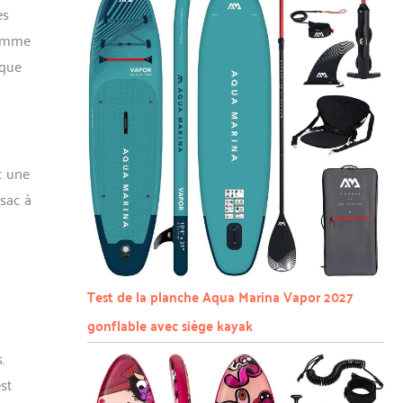
es
comme
 que
c une
 sac à
Test de la planche Aqua Marina Vapor 2027
gonflable avec siège kayak
.
st