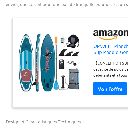
envies, que ce soit pour une balade tranquille ou une session spo
UPWELL Planche
Sup Paddle Gon
【CONCEPTION SUP P
capacité de poids p
débutants et à tous
zones aquatiques, tell
s'agit d'une planche 
yoga et les loisirs
de matériaux de quali
25 % plus léger que 
renforcé crée une pl
être utilisée pen
Design et Caractéristiques Techniques
vous obtiendrez tou