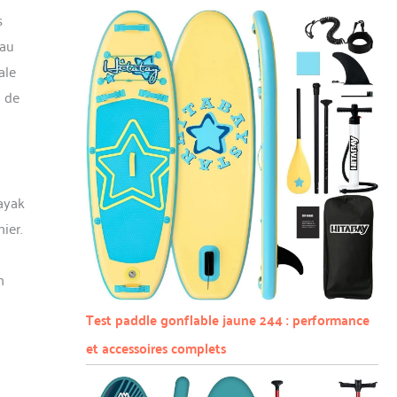
s
iau
ale
m de
kayak
ier.
n
n
Test paddle gonflable jaune 244 : performance
et accessoires complets