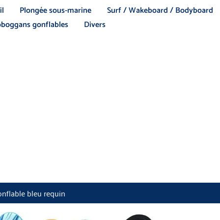
il
Plongée sous-marine
Surf / Wakeboard / Bodyboard
boggans gonflables
Divers
nflable bleu requin