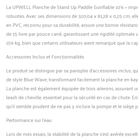
gonflable, 3 ailerons
La UPWELL Planche de Stand Up Paddle Gonflable 10’6 » impre
de cheville enroulée
rangement étanche de
robustes. Avec ses dimensions de 320,04 x 81,28 x 0,25 cm, el
d'urgence, 1x sac 
en PVC, reconnu pour sa durabilité, assure une bonne résista
Notre planche à paga
à gonfler et à dégon
de 15 livre par pouce carré, garantissant une rigidité optima
pour vous amuser se
159 kg, bien que certains utilisateurs aient remarqué que la ca
amusante avec votre
spacieux et conforta
Accessoires Inclus et Fonctionnalités
accessoires. 【SER
l'importance à la q
Le produit se distingue par sa panoplie d’accessoires inclus, qu
votre expérience d'a
fabricant d'un an su
de style Blue Wave, transformant facilement la planche en kayak.
n'hésitez pas à nou
La planche est également équipée de trois ailerons, assurant u
les 12 heures.
leash de cheville, essentiel pour la sécurité en cas de chute. En
qu’il semble prudent de ne pas y inclure la pompe et le siège
Performance sur l’eau
Lors de mes essais, la stabilité de la planche s’est avérée exc