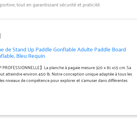
rtive, tout en garantissant sécurité et praticité.
 de Stand Up Paddle Gonflable Adulte Paddle Board
flable, Bleu Requin
ROFESSIONNELLE】La planche à pagaie mesure 320 x 81 x15 cm. Sa
eut atteindre environ 450 lb. Notre conception unique adaptée à tous les
 les niveaux de compétence pour explorer et s'amuser dans différentes
es que l'océan, le lac et la rivière, résiste à la fois à l'eau douce et salée. Il
polyvalente qui peut être utilisée pour le surf, la pêche, la randonnée, le
 en famille. 【MATÉRIAUX PREMIUM】Nos planches sont fabriquées à partir
té militaire de la plus haute qualité. Le PVC à double paroi ultraléger est
les autres produits de même taille. Pendant ce temps, ce tissu léger
anche de sup de fermeté, anti-corrosion et résistante à l'usure qui peut
dant des années. 【ENSEMBLE COMPLET D'ACCESSOIRES】Achetez-en un,
s les équipements dont vous avez besoin : 1 planche de stand up paddle