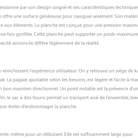
 amovibles, 1 pagaie en alliage d'aluminium de longueur réglable, 1 laisse
ssionne par son design soigné et ses caractéristiques technique
, 1 pompe à main pour un gonflage et un dégonflage rapides, 1 sac de
 10 L pour votre essentiels, 1x sac à dos spacieux, 1x kit de réparation
le offre une surface généreuse pour naviguer aisément. Son matér
étanche pour téléphone, 1x siège de kayak SUP. 【ULTRA PORTABLE】
nce aux éléments. La planche est conçue pour une pression maxim
ie est conçue plus large et plus légère de seulement 18 lb et elle est facile
fler rapidement. Que vous souhaitiez trouver un lieu aquatique relaxant
le une fois gonflée. Cette planche peut supporter un poids maximu
ul, ou trouver un espace parfait pour vivre une expérience aquatique
pacité annoncée diffère légèrement de la réalité.
 amoureux, votre famille ou vos amis. UPWELL propose un sac à dos
ble, suffisamment grand pour accueillir une planche à pagaie et tous les
VICE CLIENT 100% SATISFAIT】 Non seulement nous attachons de
ualité du SUP gonflable, mais nous nous soucions également davantage de
i enrichissent l’expérience utilisateur. On y retrouve un siège de 
chat et d'utilisation. Nous sommes heureux d'offrir une garantie du
r les planches à pagaie sans frais supplémentaires. En cas de problème,
 La pagaie, ajustable selon les besoins, est légère et facile à man
s contacter. nous vous donnerons une réponse satisfaisante à 100% dans
n bon maintien directionnel. Un point notable est la présence d’u
fin, le sac à dos fourni permet un transport aisé de l’ensemble, bie
 pour éviter d’endommager la planche.
ellente, même pour un débutant. Elle est suffisamment large pour